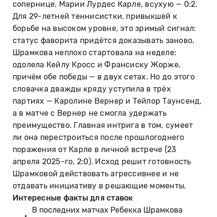
сопернице, Марии Лурдес Карле, всухую — 0:2.
Для 29-летней теннисистки, привыкшей к
борьбе на высоком уровне, это зримый сигнал:
статус фаворита придётся доказывать заново.
Шрамкова неплохо стартовала на неделе:
одолела Кейлу Кросс и Франсиску Жорже,
причём обе победы — в двух сетах. Но до этого
словачка дважды кряду уступила в трёх
партиях — Каролине Вернер и Тейлор Таунсенд,
а в матче с Вернер не смогла удержать
преимущество. Главная интрига в том, сумеет
ли она перестроиться после прошлогоднего
поражения от Карле в личной встрече (23
апреля 2025-го, 2:0). Исход решит готовность
Шрамковой действовать агрессивнее и не
отдавать инициативу в решающие моменты.
Интересные факты для ставок
В последних матчах Ребекка Шрамкова