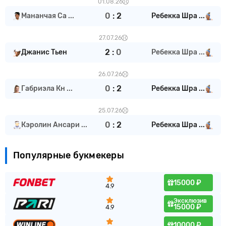
01.08.26
0
:
2
Мананчая Са ...
Ребекка Шра ...
27.07.26
2
:
0
Джанис Тьен
Ребекка Шра ...
26.07.26
0
:
2
Габриэла Кн ...
Ребекка Шра ...
25.07.26
0
:
2
Кэролин Ансари ...
Ребекка Шра ...
Популярные букмекеры
15000 ₽
4.9
Эксклюзив
15000 ₽
4.9
10000 ₽