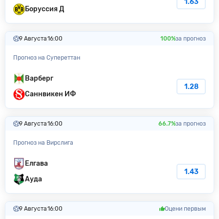
1.63
Боруссия Д
9 Августа
16:00
100%
за прогноз
Прогноз на Супереттан
Варберг
1.28
Саннвикен ИФ
9 Августа
16:00
66.7%
за прогноз
Прогноз на Вирслига
Елгава
1.43
Ауда
9 Августа
16:00
Оцени первым