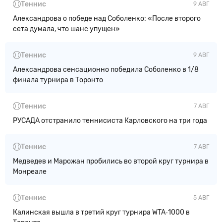
Теннис
9 АВГ
Александрова о победе над Соболенко: «После второго
сета думала, что шанс упущен»
Теннис
9 АВГ
Александрова сенсационно победила Соболенко в 1/8
финала турнира в Торонто
Теннис
7 АВГ
РУСАДА отстранило теннисиста Карловского на три года
Теннис
7 АВГ
Медведев и Марожан пробились во второй круг турнира в
Монреале
Теннис
5 АВГ
Калинская вышла в третий круг турнира WTA‑1000 в