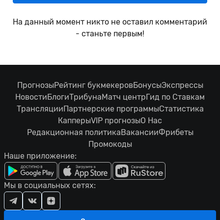
На данный момент никто не оставил комментарий
- станьте первым!
Прогнозы
Рейтинг букмекеров
Бонусы
Экспрессы
Новости
Блоги
Трибуна
Матч центр
Гид по Ставкам
Трансляции
Партнерские программы
Статистика
Капперы
VIP прогнозы
О Нас
Редакционная политика
Вакансии
Фрибеты
Промокоды
Наше приложение:
Мы в социальных сетях: