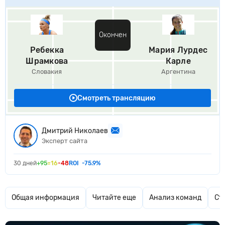
Окончен
Ребекка
Мария Лурдес
Шрамкова
Карле
Словакия
Аргентина
Смотреть трансляцию
Дмитрий Николаев
Эксперт сайта
30 дней
+95
=16
-48
ROI
-75.9%
Общая информация
Читайте еще
Анализ команд
Ст