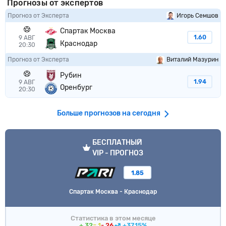
Прогнозы от экспертов
Прогноз от Эксперта
Игорь Семшов
Спартак Москва
1.60
9 АВГ
Краснодар
20:30
Прогноз от Эксперта
Виталий Мазурин
Рубин
1.94
9 АВГ
Оренбург
20:30
Больше прогнозов на сегодня
VIP прогноз
БЕСПЛАТНЫЙ
VIP - ПРОГНОЗ
1.85
Спартак Москва - Краснодар
Статистика в этом месяце
+ 32
= 1
- 26
+37.15%