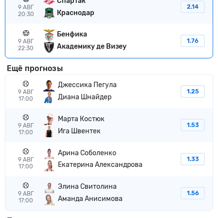
Спартак
2.14
9 АВГ
Краснодар
20:30
Бенфика
1.76
9 АВГ
Академику де Визеу
22:30
Ещё прогнозы
Джессика Пегула
1.25
9 АВГ
Диана Шнайдер
17:00
Марта Костюк
1.53
9 АВГ
Ига Швентек
17:00
Арина Соболенко
1.33
9 АВГ
Екатерина Александрова
17:00
Элина Свитолина
1.56
9 АВГ
Аманда Анисимова
17:00