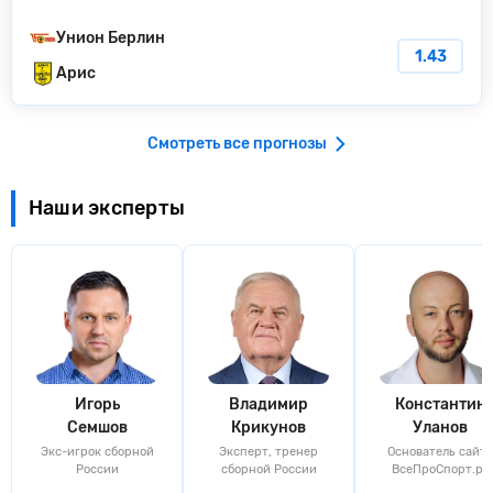
Унион Берлин
1.43
Арис
Смотреть все прогнозы
Наши эксперты
Игорь
Владимир
Константин
Семшов
Крикунов
Уланов
Экс-игрок сборной
Эксперт, тренер
Основатель сайта
России
сборной России
ВсеПроСпорт.ру