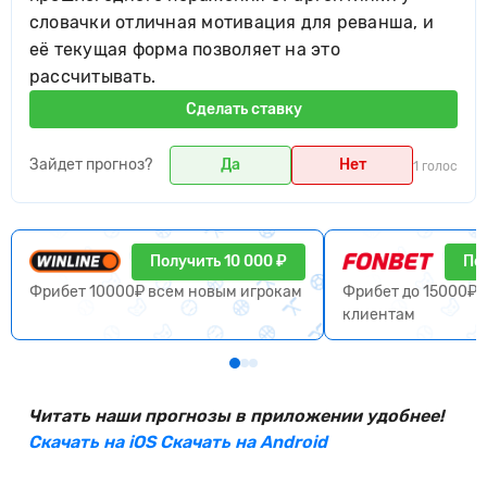
словачки отличная мотивация для реванша, и
её текущая форма позволяет на это
рассчитывать.
Сделать ставку
Зайдет прогноз?
Да
Нет
1 голос
Получить 10 000 ₽
По
Фрибет 10000₽ всем новым игрокам
Фрибет до 15000₽ 
клиентам
Читать наши прогнозы в приложении удобнее!
Скачать на iOS
Скачать на Android