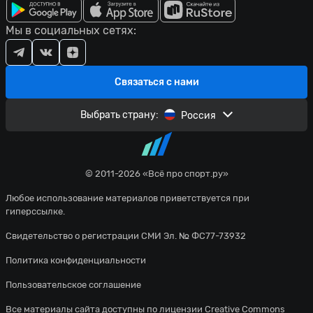
Мы в социальных сетях:
Связаться с нами
Выбрать страну:
Россия
© 2011-2026 «Всё про спорт.ру»
Любое использование материалов приветствуется при
гиперссылке.
Свидетельство о регистрации СМИ Эл. № ФС77-73932
Политика конфиденциальности
Пользовательское соглашение
Все материалы сайта доступны по лицензии
Creative Commons