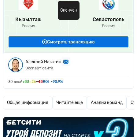
Окончен
Кызылташ
Севастополь
Россия
Россия
Смотреть трансляцию
Алексей Нагатин
Эксперт сайта
30 дней
+83
=26
-48
ROI
-90.9%
Общая информация
Читайте еще
Анализ команд
Ст