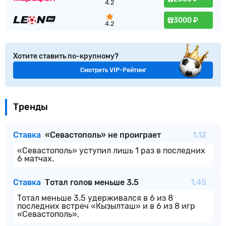
4.2
3000 ₽
4.2
Хотите ставить по-крупному?
Смотреть VIP-Рейтинг
Тренды
Ставка
«Севастополь» не проиграет
1.12
«Севастополь» уступил лишь 1 раз в последних
6 матчах.
Ставка
Тотал голов меньше 3.5
1.45
Тотал меньше 3.5 удерживался в 6 из 8
последних встреч «Кызылташ» и в 6 из 8 игр
«Севастополь».