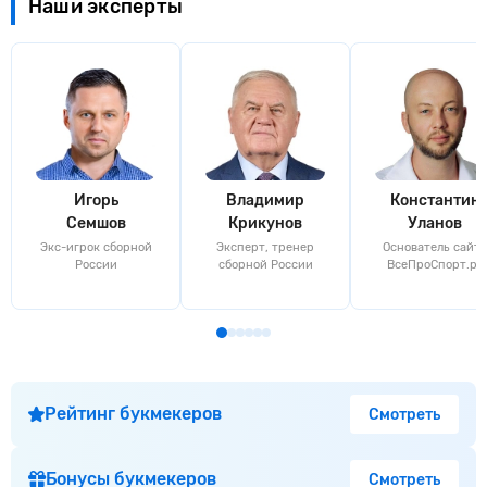
Наши эксперты
Игорь
Владимир
Константин
Семшов
Крикунов
Уланов
Экс-игрок сборной
Эксперт, тренер
Основатель сайта
России
сборной России
ВсеПроСпорт.ру
Рейтинг букмекеров
Смотреть
Бонусы букмекеров
Смотреть