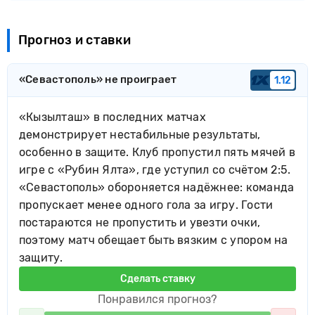
Прогноз и ставки
«Севастополь» не проиграет
1.12
«Кызылташ» в последних матчах
демонстрирует нестабильные результаты,
особенно в защите. Клуб пропустил пять мячей в
игре с «Рубин Ялта», где уступил со счётом 2:5.
«Севастополь» обороняется надёжнее: команда
пропускает менее одного гола за игру. Гости
постараются не пропустить и увезти очки,
поэтому матч обещает быть вязким с упором на
защиту.
Сделать ставку
Понравился прогноз?