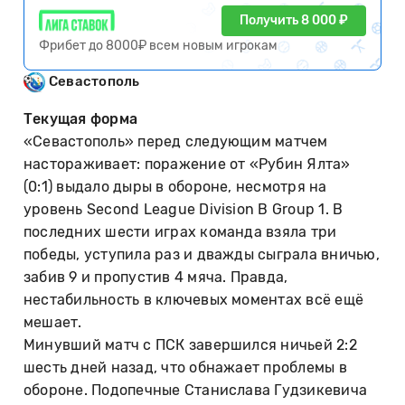
Получить 8 000 ₽
Фрибет до 8000₽ всем новым игрокам
Севастополь
Текущая форма
«Севастополь» перед следующим матчем
настораживает: поражение от «Рубин Ялта»
(0:1) выдало дыры в обороне, несмотря на
уровень Second League Division B Group 1. В
последних шести играх команда взяла три
победы, уступила раз и дважды сыграла вничью,
забив 9 и пропустив 4 мяча. Правда,
нестабильность в ключевых моментах всё ещё
мешает.
Минувший матч с ПСК завершился ничьей 2:2
шесть дней назад, что обнажает проблемы в
обороне. Подопечные Станислава Гудзикевича