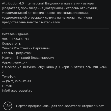
Attribution 4.0 International
. Вы должны указать имя автора
(создателя) произведения (материала) и стороны атрибуции,
уведомление об авторских правах, название лицензии,
уведомление об оговорке и ссылку на материал, если они
предоставлены вместе с материалом.
Сетевое издание
«ВСЕПРОСПОРТ»
Основатель:
Уланов Константин Сергеевич
Главный редактор:
Мазурин Виталий Владимирович
Адрес редакции:
г. Москва, ул. Лётчика Бабушкина, д. 1, корп. 3, этаж 1, пом. VIII, комн.
7
Телефон:
+7 (962) 976-32-41
E-mail:
info@vseprosport.ru
18+
Портал предназначен для пользователей старше 18 лет.