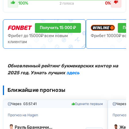
100%
0%
2 голоса
Получить 15 000 ₽
По
Фрибет до 15000₽ всем новым
Фрибет 10000₽ вс
клиентам
Обновленный рейтинг букмекерских контор на
2025 год. Узнать лучших
здесь
Ближайшие прогнозы
Через
03:57:40
Оцените первым
Через
Прогноз на Hagen
Прогноз 
Рауль Бранкаччи...
Жер