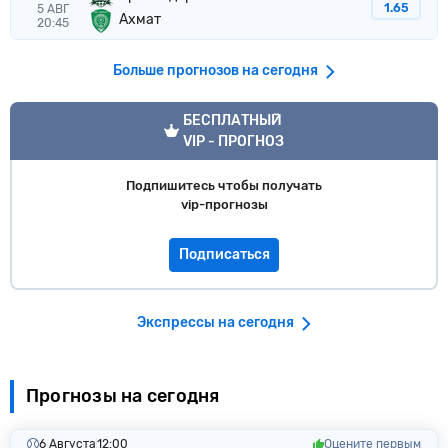
1.65
5 АВГ
Ахмат
20:45
Больше прогнозов на сегодня
VIP прогноз
БЕСПЛАТНЫЙ
VIP - ПРОГНОЗ
Подпишитесь чтобы получать
vip-прогнозы
Подписаться
Экспрессы на сегодня
Прогнозы на сегодня
6 Августа
12:00
Оцените первым