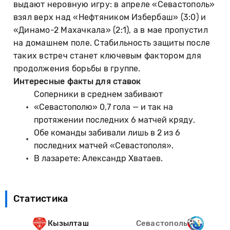
выдают неровную игру: в апреле «Севастополь»
взял верх над «Нефтяником Избербаш» (3:0) и
«Динамо-2 Махачкала» (2:1), а в мае пропустил
на домашнем поле. Стабильность защиты после
таких встреч станет ключевым фактором для
продолжения борьбы в группе.
Интересные факты для ставок
Соперники в среднем забивают
«Севастополю» 0,7 гола — и так на
протяжении последних 6 матчей кряду.
Обе команды забивали лишь в 2 из 6
последних матчей «Севастополя».
В лазарете: Александр Хватаев.
Статистика
Кызылташ
Севастополь