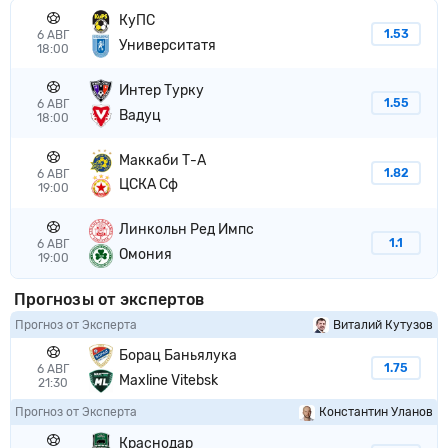
КуПС
1.53
6 АВГ
Университатя
18:00
Интер Турку
1.55
6 АВГ
Вадуц
18:00
Маккаби Т-А
1.82
6 АВГ
ЦСКА Сф
19:00
Линкольн Ред Импс
1.1
6 АВГ
Омония
19:00
Прогнозы от экспертов
Прогноз от Эксперта
Виталий Кутузов
Борац Баньялука
1.75
6 АВГ
Maxline Vitebsk
21:30
Прогноз от Эксперта
Константин Уланов
Краснодар