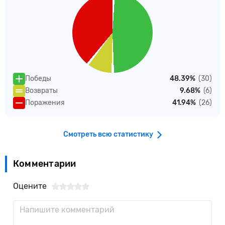
Победы
48.39%
(30)
Возвраты
9.68%
(6)
Поражения
41.94%
(26)
Смотреть всю статистику
Комментарии
Оцените