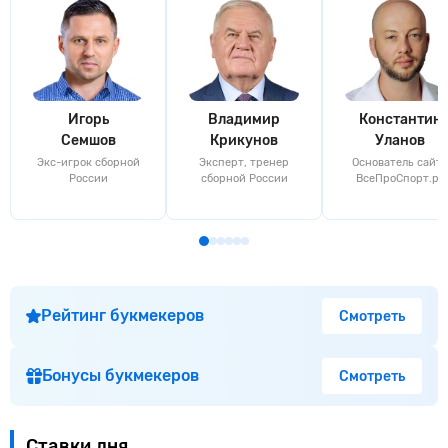
Игорь
Владимир
Константин
Семшов
Крикунов
Уланов
Экс-игрок сборной
Эксперт, тренер
Основатель сайта
России
сборной России
ВсеПроСпорт.ру
Рейтинг букмекеров
Смотреть
Бонусы букмекеров
Смотреть
Ставки дня