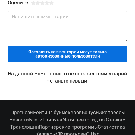
Оцените
Оставлять комментарии могут только
авторизованные пользователи
На данный момент никто не оставил комментарий
- станьте первым!
Прогнозы
Рейтинг букмекеров
Бонусы
Экспрессы
Новости
Блоги
Трибуна
Матч центр
Гид по Ставкам
Трансляции
Партнерские программы
Статистика
Капперы
VIP прогнозы
О Нас