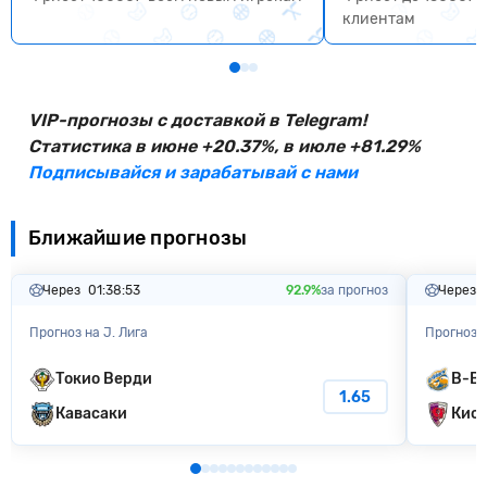
клиентам
VIP-прогнозы с доставкой в Telegram!
Статистика в июне +20.37%, в июле +81.29%
Подписывайся и зарабатывай с нами
Ближайшие прогнозы
Через
01:38:51
92.9%
за прогноз
Через
Прогноз на J. Лига
Прогноз н
Токио Верди
В-Ва
1.65
Кавасаки
Киот