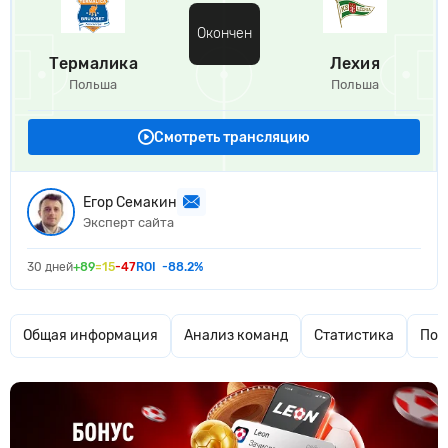
Окончен
Термалика
Лехия
Польша
Польша
Смотреть трансляцию
Егор Семакин
Эксперт сайта
30 дней
+89
=15
-47
ROI
-88.2%
Общая информация
Анализ команд
Статистика
Поп