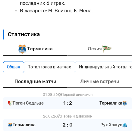
последних 6 играх.
В лазарете: М. Войтко, К. Мена.
Статистика
Термалика
Лехия
Общая
Тотал голов в матчах
Индивидуальный тотал гол
Последние матчи
Личные встречи
01.08.26
Первый дивизион
1
:
2
Погон Седльце
Термалика
26.07.26
Первый дивизион
2
:
0
Термалика
Рух Хожув