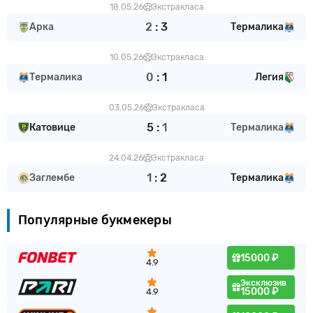
18.05.26
Экстракласа
2
:
3
Арка
Термалика
10.05.26
Экстракласа
0
:
1
Термалика
Легия
03.05.26
Экстракласа
5
:
1
Катовице
Термалика
24.04.26
Экстракласа
1
:
2
Заглембе
Термалика
Популярные букмекеры
15000 ₽
4.9
Эксклюзив
15000 ₽
4.9