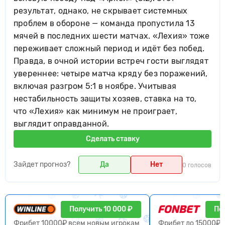
результат, однако, не скрывает системных
проблем в обороне — команда пропустила 13
мячей в последних шести матчах. «Лехия» тоже
переживает сложный период и идёт без побед.
Правда, в очной истории встреч гости выглядят
увереннее: четыре матча кряду без поражений,
включая разгром 5:1 в ноябре. Учитывая
нестабильность защиты хозяев, ставка на то,
что «Лехия» как минимум не проиграет,
выглядит оправданной.
Сделать ставку
Зайдет прогноз?
Да
Нет
0 голосов
Получить 10 000 ₽
По
Фрибет 10000₽ всем новым игрокам
Фрибет до 15000₽ 