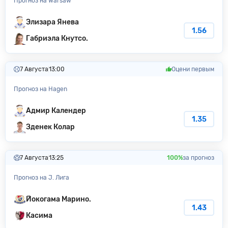
Прогноз на Warsaw
Элизара Янева
1.56
Габриэла Кнутсо.
7 Августа
13:00
Оцени первым
Прогноз на Hagen
Адмир Календер
1.35
Зденек Колар
7 Августа
13:25
100%
за прогноз
Прогноз на J. Лига
Йокогама Марино.
1.43
Касима