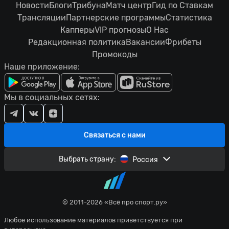
Новости
Блоги
Трибуна
Матч центр
Гид по Ставкам
Трансляции
Партнерские программы
Статистика
Капперы
VIP прогнозы
О Нас
Редакционная политика
Вакансии
Фрибеты
Промокоды
Наше приложение:
Мы в социальных сетях:
Связаться с нами
Выбрать страну:
Россия
© 2011-2026 «Всё про спорт.ру»
Любое использование материалов приветствуется при