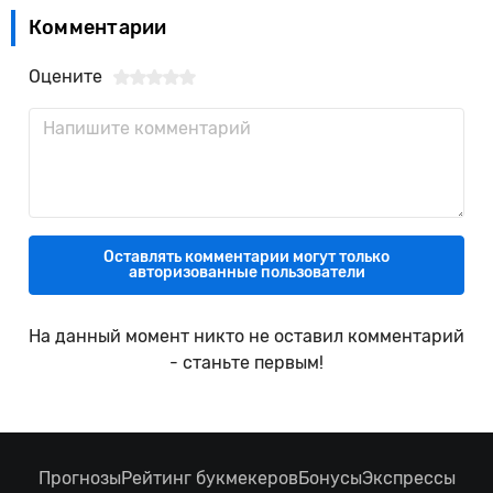
Комментарии
Оцените
Оставлять комментарии могут только
авторизованные пользователи
На данный момент никто не оставил комментарий
- станьте первым!
Прогнозы
Рейтинг букмекеров
Бонусы
Экспрессы