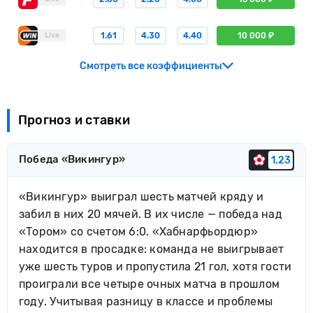
1.61
4.30
4.40
10 000 ₽
Live
Смотреть все коэффициенты
Прогноз и ставки
Победа «Викингур»
1.23
«Викингур» выиграл шесть матчей кряду и
забил в них 20 мячей. В их числе — победа над
«Тором» со счетом 6:0. «Хабнарфьордюр»
находится в просадке: команда не выигрывает
уже шесть туров и пропустила 21 гол, хотя гости
проиграли все четыре очных матча в прошлом
году. Учитывая разницу в классе и проблемы