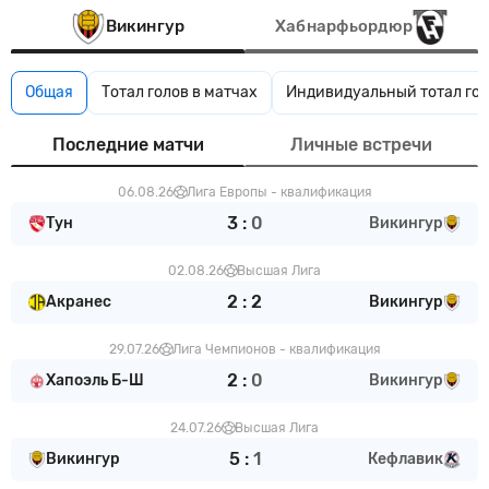
Викингур
Хабнарфьордюр
Общая
Тотал голов в матчах
Индивидуальный тотал гол
Последние матчи
Личные встречи
06.08.26
Лига Европы - квалификация
3
:
0
Тун
Викингур
02.08.26
Высшая Лига
2
:
2
Акранес
Викингур
29.07.26
Лига Чемпионов - квалификация
2
:
0
Хапоэль Б-Ш
Викингур
24.07.26
Высшая Лига
5
:
1
Викингур
Кефлавик