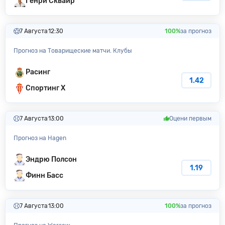
Генри Сквайр
7 Августа
12:30
100%
за прогноз
Прогноз на Товарищеские матчи. Клубы
Расинг
1.42
Спортинг Х
7 Августа
13:00
Оцени первым
Прогноз на Hagen
Эндрю Полсон
1.19
Финн Басс
7 Августа
13:00
100%
за прогноз