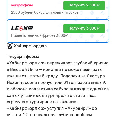
Получить 2 500 ₽
2500 рублей бонус для новых игроков
Получить 3 000 ₽
Приветственный фрибет 3000₽
Хабнарфьордюр
Текущая форма
«Хабнарфьордюр» переживает глубокий кризис
в Высшей Лиге — команда не может выиграть
уже шесть матчей кряду. Подопечные Олафура
Йоханнессона пропустили 21 гол, забив лишь 9,
и оборона коллектива сейчас выглядит одной из
самых уязвимых в турнире, что ставит под
угрозу его турнирное положение.
«Хабнарфьордюр» уступил «Акурейри» со
счётом 1:2, но реальная глубина проблем