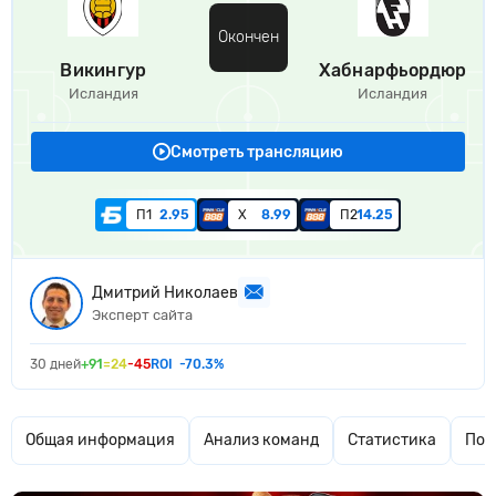
Окончен
Викингур
Хабнарфьордюр
Исландия
Исландия
Смотреть трансляцию
П1
2.95
Х
8.99
П2
14.25
Дмитрий Николаев
Эксперт сайта
30 дней
+91
=24
-45
ROI
-70.3%
Общая информация
Анализ команд
Статистика
Поп