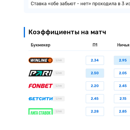
Ставка «обе забьют - нет» проходила в 3 и
Коэффициенты на матч
Букмекер
П1
Ничья
2.34
2.95
Live
2.50
2.05
Live
2.20
2.45
Live
2.45
2.15
Live
2.28
2.85
Live