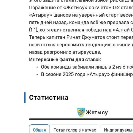
этого защита стала главной зоной риска дл
Поражение от «Жетысу» со счётом 0:2 стал
«Атырау» шансов на уверенный старт весе
пять дней назад, команда всё же прервала 
(1:1), хотя единственная победа над «Алтай
Теперь капитан Ринат Джуматов стоит перед
попытаться переломить тенденцию в очной 
назад разгромило атыраусцев.
Интересные факты для ставок
Обе команды забивали лишь в 2 из 6 п
В сезоне 2025 года «Атырау» финиширо
Статистика
Жетысу
Общая
Тотал голов в матчах
Индивидуальн