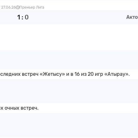
27.06.26
Премьер Лига
1
:
0
Акто
оследних встреч «Жетысу» и в 16 из 20 игр «Атырау».
х очных встреч.