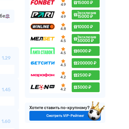
15000 ₽
4.9
Эксклюзив
бе
15000 ₽
4.9
10000 ₽
4.8
Эксклюзив
30000 ₽
4.5
8000 ₽
4.5
1.29
200000 ₽
4.3
2500 ₽
4.2
3000 ₽
1.45
4.2
Хотите ставить по-крупному?
Смотреть VIP-Рейтинг
1.60