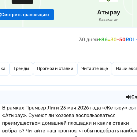
Атырау
Смотреть трансляцию
Казахстан
30 дней
+86
=30
-50
ROI
ика
Тренды
Прогноз и ставки
Читайте еще
Наши экс
Сл
В рамках Премьер Лиги 23 мая 2026 года «Жетысу» сыг
«Атырау». Сумеют ли хозяева воспользоваться
преимуществом домашней площадки и какие ставки
выбрать? Читайте наш прогноз, чтобы подобрать наибо