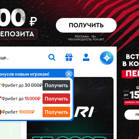
Еще…
онусов новым игрокам!
Получить
Фрибет до
30 000₽
Получить
Фрибет до
15000₽
атчу
Получить
Фрибет
10000₽