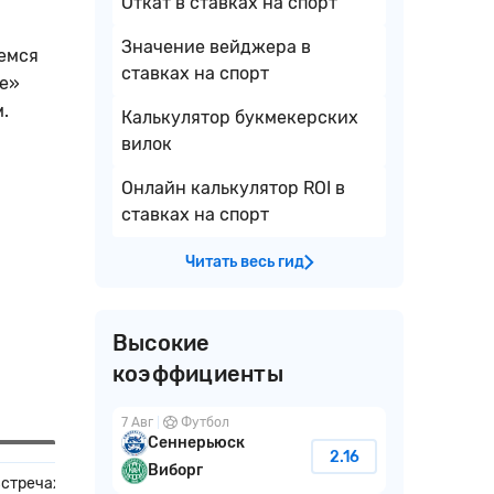
Откат в ставках на спорт
Значение вейджера в
емся
ставках на спорт
бе»
.
Калькулятор букмекерских
вилок
ю
Онлайн калькулятор ROI в
ставках на спорт
Читать весь гид
Высокие
коэффициенты
7 Авг
Футбол
Сеннерьюск
2.16
Виборг
встречах
Домашние и гостевые матчи