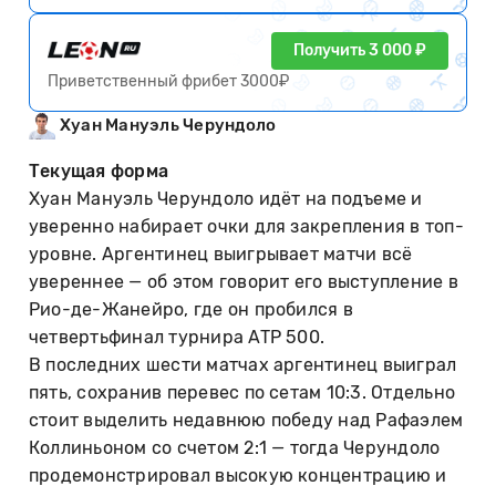
Получить 3 000 ₽
Приветственный фрибет 3000₽
Хуан Мануэль Черундоло
Текущая форма
Хуан Мануэль Черундоло идёт на подъеме и
уверенно набирает очки для закрепления в топ-
уровне. Аргентинец выигрывает матчи всё
увереннее — об этом говорит его выступление в
Рио-де-Жанейро, где он пробился в
четвертьфинал турнира ATP 500.
В последних шести матчах аргентинец выиграл
пять, сохранив перевес по сетам 10:3. Отдельно
стоит выделить недавнюю победу над Рафаэлем
Коллиньоном со счетом 2:1 — тогда Черундоло
продемонстрировал высокую концентрацию и