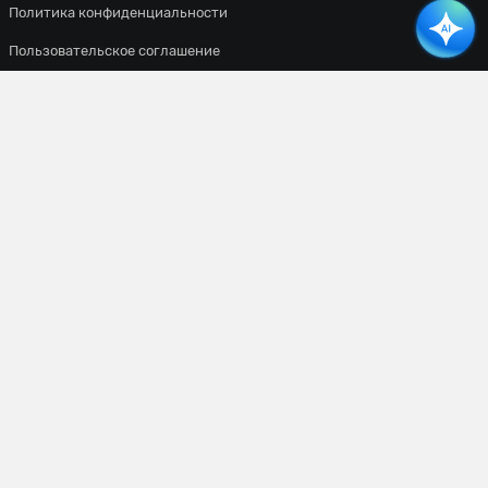
Политика конфиденциальности
Пользовательское соглашение
Все материалы сайта доступны по лицензии
Creative Commons
Attribution 4.0 International
. Вы должны указать имя автора
(создателя) произведения (материала) и стороны атрибуции,
уведомление об авторских правах, название лицензии,
уведомление об оговорке и ссылку на материал, если они
предоставлены вместе с материалом.
Сетевое издание
«ВСЕПРОСПОРТ»
Основатель:
Уланов Константин Сергеевич
Главный редактор:
Мазурин Виталий Владимирович
Адрес редакции:
г. Москва, ул. Лётчика Бабушкина, д. 1, корп. 3, этаж 1, пом. VIII, комн.
7
Телефон:
+7 (962) 976-32-41
E-mail: