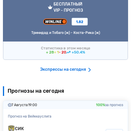
БЕСПЛАТНЫЙ
VIP - ПРОГНОЗ
1.82
Тринидад и Тобаго (ж) - Коста-Рика (ж)
Статистика в этом месяце
+ 28
= 1
- 20
+50.4%
Экспрессы на сегодня
Прогнозы на сегодня
7 Августа
19:00
100%
за прогноз
Прогноз на Вейккауслига
СИК