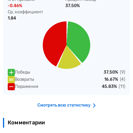
-0.46%
37.50%
Ср. коэффициент
1.84
Победы
37.50%
(9)
Возвраты
16.67%
(4)
Поражения
45.83%
(11)
Смотреть всю статистику
Комментарии