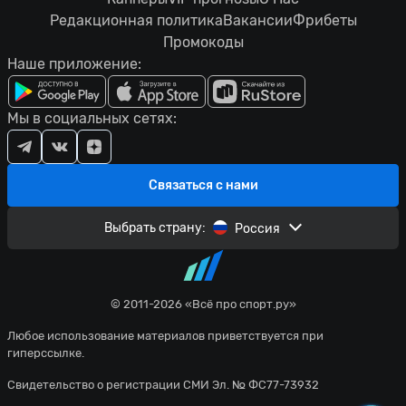
Редакционная политика
Вакансии
Фрибеты
Промокоды
Наше приложение:
Мы в социальных сетях:
Связаться с нами
Выбрать страну:
Россия
© 2011-2026 «Всё про спорт.ру»
Любое использование материалов приветствуется при
гиперссылке.
Свидетельство о регистрации СМИ Эл. № ФС77-73932