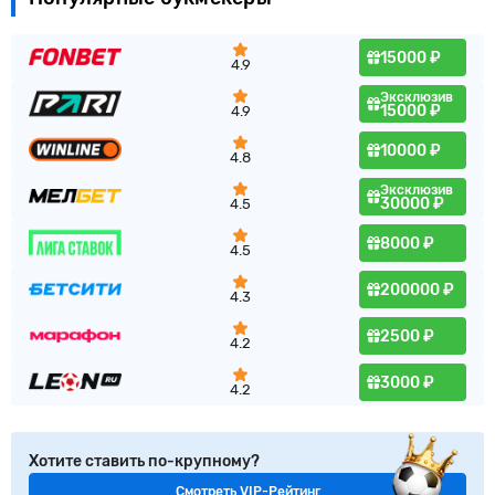
15000 ₽
4.9
Эксклюзив
15000 ₽
4.9
10000 ₽
4.8
Эксклюзив
30000 ₽
4.5
8000 ₽
4.5
200000 ₽
4.3
2500 ₽
4.2
3000 ₽
4.2
Хотите ставить по-крупному?
Смотреть VIP-Рейтинг