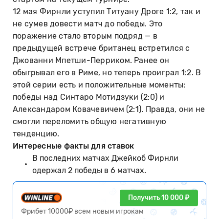
12 мая Фирнли уступил Титуану Дроге 1:2, так и
не сумев довести матч до победы. Это
поражение стало вторым подряд — в
предыдущей встрече британец встретился с
Джованни Мпетши-Перриком. Ранее он
обыгрывал его в Риме, но теперь проиграл 1:2. В
этой серии есть и положительные моменты:
победы над Синтаро Мотидзуки (2:0) и
Александаром Ковачевичем (2:1). Правда, они не
смогли переломить общую негативную
тенденцию.
Интересные факты для ставок
В последних матчах Джейкоб Фирнли
одержал 2 победы в 6 матчах.
Получить 10 000 ₽
Фрибет 10000₽ всем новым игрокам