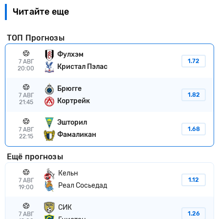
Читайте еще
ТОП Прогнозы
Фулхэм
1.72
7 АВГ
Кристал Пэлас
20:00
Брюгге
1.82
7 АВГ
Кортрейк
21:45
Эшторил
1.68
7 АВГ
Фамаликан
22:15
Ещё прогнозы
Кельн
1.12
7 АВГ
Реал Сосьедад
19:00
СИК
1.26
7 АВГ