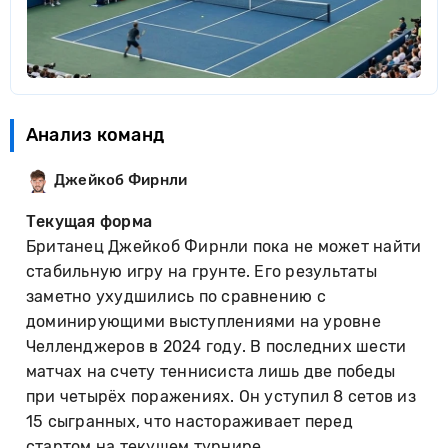
Анализ команд
Джейкоб Фирнли
Текущая форма
Британец Джейкоб Фирнли пока не может найти
стабильную игру на грунте. Его результаты
заметно ухудшились по сравнению с
доминирующими выступлениями на уровне
Челленджеров в 2024 году. В последних шести
матчах на счету теннисиста лишь две победы
при четырёх поражениях. Он уступил 8 сетов из
15 сыгранных, что настораживает перед
стартом на текущем турнире.