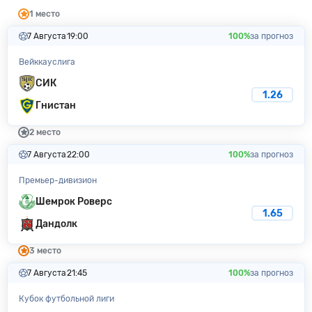
1 место
7 Августа
19:00
100%
за прогноз
Вейккауслига
СИК
1.26
Гнистан
2 место
7 Августа
22:00
100%
за прогноз
Премьер-дивизион
Шемрок Роверс
1.65
Дандолк
3 место
7 Августа
21:45
100%
за прогноз
Кубок футбольной лиги