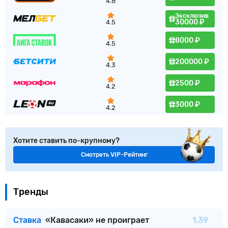
4.8
Эксклюзив
30000 ₽
4.5
8000 ₽
4.5
200000 ₽
4.3
2500 ₽
4.2
3000 ₽
4.2
Хотите ставить по-крупному?
Смотреть VIP-Рейтинг
Тренды
Ставка
«Кавасаки» не проиграет
1.39