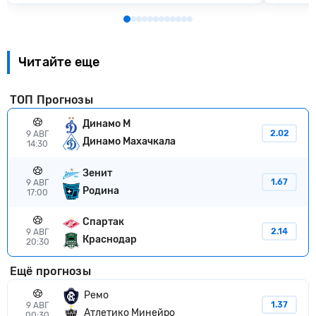
Читайте еще
ТОП Прогнозы
Динамо М
2.02
9 АВГ
Динамо Махачкала
14:30
Зенит
1.67
9 АВГ
Родина
17:00
Спартак
2.14
9 АВГ
Краснодар
20:30
Ещё прогнозы
Ремо
1.37
9 АВГ
Атлетико Минейро
00:30