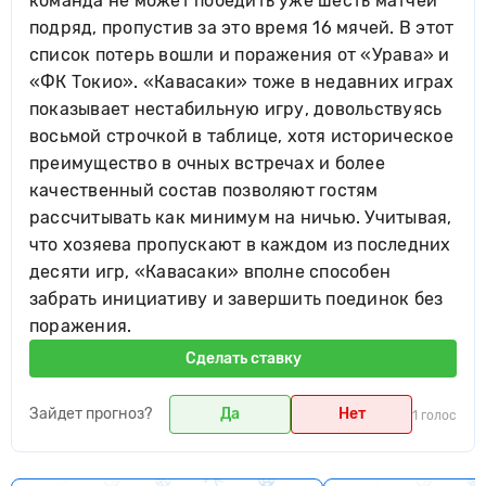
команда не может победить уже шесть матчей
подряд, пропустив за это время 16 мячей. В этот
список потерь вошли и поражения от «Урава» и
«ФК Токио». «Кавасаки» тоже в недавних играх
показывает нестабильную игру, довольствуясь
восьмой строчкой в таблице, хотя историческое
преимущество в очных встречах и более
качественный состав позволяют гостям
рассчитывать как минимум на ничью. Учитывая,
что хозяева пропускают в каждом из последних
десяти игр, «Кавасаки» вполне способен
забрать инициативу и завершить поединок без
поражения.
Сделать ставку
Зайдет прогноз?
Да
Нет
1 голос