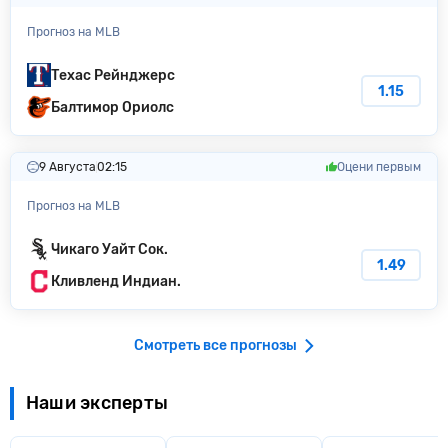
Прогноз на MLB
Техас Рейнджерс
1.15
Балтимор Ориолс
9 Августа
02:15
Оцени первым
Прогноз на MLB
Чикаго Уайт Сок.
1.49
Кливленд Индиан.
Смотреть все прогнозы
Наши эксперты