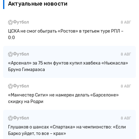
Актуальные новости
Футбол
8 АВГ
ЦСКА не смог обыграть «Ростов» в третьем туре РПЛ –
0:0
Футбол
8 АВГ
«Арсенал» за 75 млн фунтов купил хавбека «Ньюкасла»
Бруно Гимараэса
Футбол
8 АВГ
«Манчестер Сити» не намерен делать «Барселоне»
скидку на Родри
Футбол
8 АВГ
Глушаков о шансах «Спартака» на чемпионство: «Если
Барко уйдет, то все – крах»