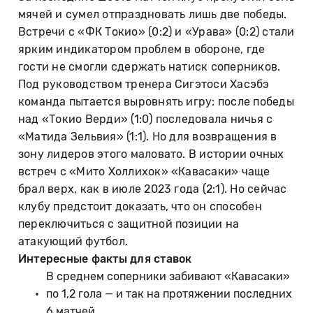
мячей и сумел отпраздновать лишь две победы.
Встречи с «ФК Токио» (0:2) и «Урава» (0:2) стали
ярким индикатором проблем в обороне, где
гости не смогли сдержать натиск соперников.
Под руководством тренера Сигэтоси Хасэбэ
команда пытается выровнять игру: после победы
над «Токио Верди» (1:0) последовала ничья с
«Матида Зельвия» (1:1). Но для возвращения в
зону лидеров этого маловато. В истории очных
встреч с «Мито Холлихок» «Кавасаки» чаще
брал верх, как в июле 2023 года (2:1). Но сейчас
клубу предстоит доказать, что он способен
переключиться с защитной позиции на
атакующий футбол.
Интересные факты для ставок
В среднем соперники забивают «Кавасаки»
по 1,2 гола — и так на протяжении последних
6 матчей.