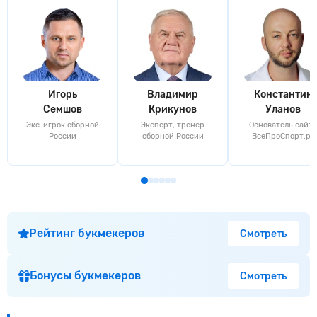
Игорь
Владимир
Константин
Семшов
Крикунов
Уланов
Экс-игрок сборной
Эксперт, тренер
Основатель сайта
России
сборной России
ВсеПроСпорт.ру
Рейтинг букмекеров
Смотреть
Бонусы букмекеров
Смотреть