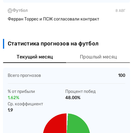
Футбол
8 АВГ
Ферран Торрес и ПСЖ согласовали контракт
Статистика прогнозов на футбол
Текущий месяц
Прошлый месяц
Всего прогнозов
100
% от прибыли
Процент побед
1.62%
48.00%
Ср. коэффициент
1.9