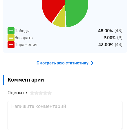
Победы
48.00%
(48)
Возвраты
9.00%
(9)
Поражения
43.00%
(43)
Смотреть всю статистику
Комментарии
Оцените