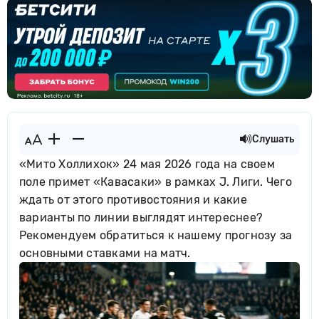
Слушать
«Мито Холлихок» 24 мая 2026 года на своем
поле примет «Кавасаки» в рамках J. Лиги. Чего
ждать от этого противостояния и какие
варианты по линии выглядят интереснее?
Рекомендуем обратиться к нашему прогнозу за
основными ставками на матч.