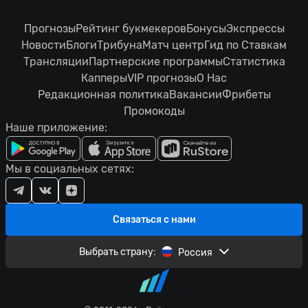
Прогнозы
Рейтинг букмекеров
Бонусы
Экспрессы
Новости
Блоги
Трибуна
Матч центр
Гид по Ставкам
Трансляции
Партнерские программы
Статистика
Капперы
VIP прогнозы
О Нас
Редакционная политика
Вакансии
Фрибеты
Промокоды
Наше приложение:
Мы в социальных сетях:
Связаться с нами
Выбрать страну:
Россия