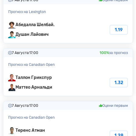
Прогноз на Lexington
Абедалла Шелбай.
1.19
Душан Лайович
7 Августа
17:00
100%
за прогноз
Прогноз на Canadian Open
Таллон Грикспур
1.32
Маттео Арнальди
7 Августа
17:00
Оцени первым
Прогноз на Canadian Open
Теренс Атман
1.28