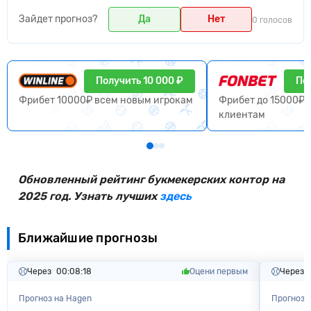
Зайдет прогноз?
Да
Нет
0 голосов
Получить 10 000 ₽
По
Фрибет 10000₽ всем новым игрокам
Фрибет до 15000₽ 
клиентам
Обновленный рейтинг букмекерских контор на
2025 год. Узнать лучших
здесь
Ближайшие прогнозы
Через
00:08:17
Оцени первым
Через
Прогноз на Hagen
Прогноз 