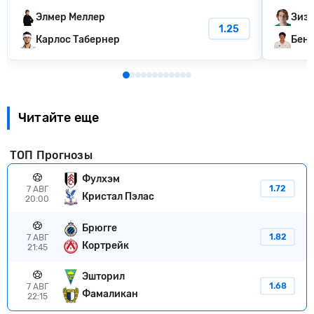
Элмер Меллер
Зизу
1.25
Карлос Табернер
Бен 
Читайте еще
ТОП Прогнозы
Фулхэм
1.72
7 АВГ
Кристал Пэлас
20:00
Брюгге
1.82
7 АВГ
Кортрейк
21:45
Эшторил
1.68
7 АВГ
Фамаликан
22:15