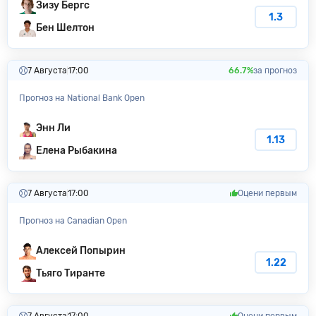
Зизу Бергс
1.3
Бен Шелтон
7 Августа
17:00
66.7%
за прогноз
Прогноз на National Bank Open
Энн Ли
1.13
Елена Рыбакина
7 Августа
17:00
Оцени первым
Прогноз на Canadian Open
Алексей Попырин
1.22
Тьяго Тиранте
7 Августа
17:00
Оцени первым