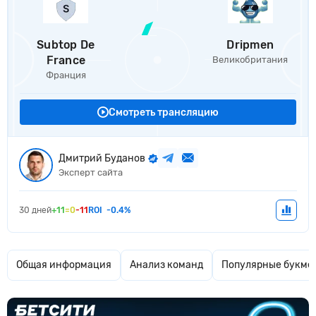
Subtop De
Dripmen
France
Великобритания
Франция
Смотреть трансляцию
Дмитрий Буданов
Эксперт сайта
30 дней
+11
=0
-11
ROI
-0.4%
Общая информация
Анализ команд
Популярные букме