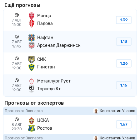
Ещё прогнозы
Монца
1.39
7 АВГ
Падова
16:00
Нафтан
1.13
7 АВГ
Арсенал Дзержинск
17:45
СИК
1.26
7 АВГ
Гнистан
19:00
Металлург Руст
1.16
7 АВГ
Торпедо Кт
19:00
Прогнозы от экспертов
Прогноз от Эксперта
Константин Уланов
ЦСКА
1.67
8 АВГ
Ростов
20:30
Прогноз от Эксперта
Константин Уланов