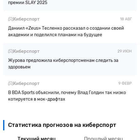
премии SLAY 2025
Киберспорт
18 АВГ
Даниил «Zeus» Тесленко рассказал о создании своей
академии и поделился планами на будущее
Киберспорт
29 ИЮН
Журова предложила киберспортсменам следить за
здоровьем
Киберспорт
9 ФЕВР
В BDA Sports объяснили, почему Влад Голдин так низко
котируется в мок-драфтах
Статистика прогнозов на киберспорт
Текущий месяц
Прошлый месяц