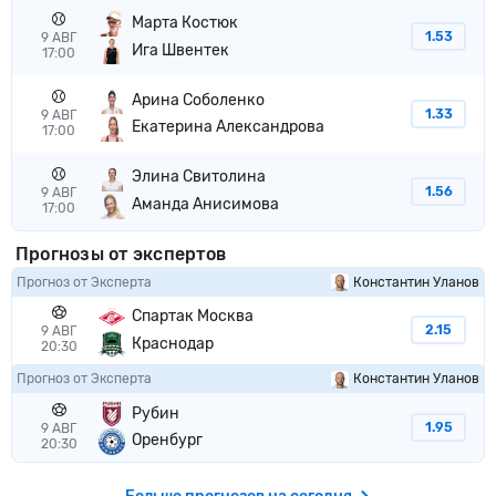
Марта Костюк
1.53
9 АВГ
Ига Швентек
17:00
Арина Соболенко
1.33
9 АВГ
Екатерина Александрова
17:00
Элина Свитолина
1.56
9 АВГ
Аманда Анисимова
17:00
Прогнозы от экспертов
Прогноз от Эксперта
Константин Уланов
Спартак Москва
2.15
9 АВГ
Краснодар
20:30
Прогноз от Эксперта
Константин Уланов
Рубин
1.95
9 АВГ
Оренбург
20:30