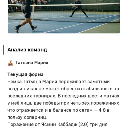
Анализ команд
Татьяна Мария
Текущая форма
Немка Татьяна Мария переживает заметный
спад и никак не может обрести стабильность на
последних турнирах. В последних шести матчах
у неё лишь две победы при четырёх поражениях,
что отражается и в балансе по сетам — 4:8 в
пользу соперниц.
Поражение от Ясмин Каббадж (2:0) три дня