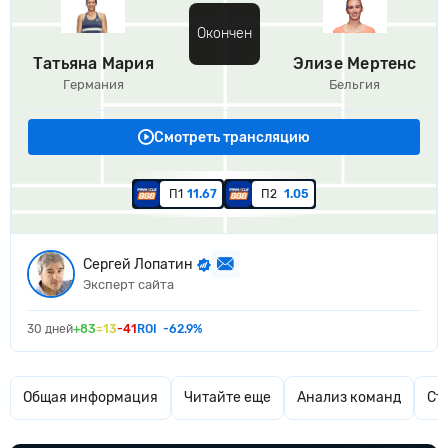
Окончен
Татьяна Мария
Элизе Мертенс
Германия
Бельгия
Смотреть трансляцию
П1
11.67
П2
1.05
Сергей Лопатин
Эксперт сайта
30 дней
+83
=13
-41
ROI
-62.9%
Общая информация
Читайте еще
Анализ команд
Ст