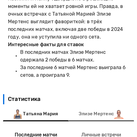
моменты ей не хватает ровной игры. Правда, в
очных встречах с Татьяной Марией Элизе
Мертенс выглядит фавориткой: в трёх
последних матчах, включая две победы в 2024
году, она не уступила ни одного сета.
Интересные факты для ставок
В последних матчах Элизе Мертенс
одержала 2 победы в 6 матчах.
За последние 6 матчей Мертенс выиграла 6
сетов, а проиграла 9.
Статистика
Татьяна Мария
Элизе Мертенс
Последние матчи
Личные встречи