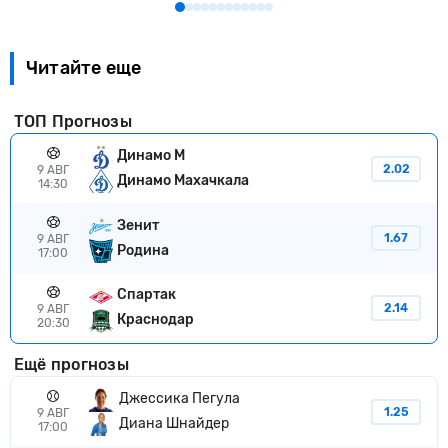
Читайте еще
ТОП Прогнозы
Динамо М
2.02
9 АВГ
Динамо Махачкала
14:30
Зенит
1.67
9 АВГ
Родина
17:00
Спартак
2.14
9 АВГ
Краснодар
20:30
Ещё прогнозы
Джессика Пегула
1.25
9 АВГ
Диана Шнайдер
17:00