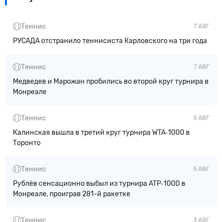
Теннис
7 АВГ
РУСАДА отстранило теннисиста Карловского на три года
Теннис
7 АВГ
Медведев и Марожан пробились во второй круг турнира в
Монреале
Теннис
5 АВГ
Калинская вышла в третий круг турнира WTA‑1000 в
Торонто
Теннис
5 АВГ
Рублёв сенсационно выбыл из турнира ATP‑1000 в
Монреале, проиграв 281-й ракетке
Теннис
3 АВГ