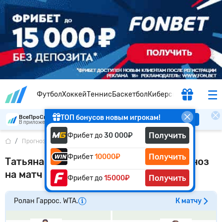
Футбол
Хоккей
Теннис
Баскетбол
Киберспорт
ТОП бонусов новым игрокам!
ВсеПроСпорт
Скачать
В приложении удобнее
Получить
Фрибет до
30 000₽
Прогнозы
...
Татьяна Мария - Элизе Мертенс
Получить
Фрибет
10000₽
Татьяна Мария — Элизе Мертенс: прогноз
на матч Ролан Гаррос. WTA
Получить
Фрибет до
15000₽
Ролан Гаррос. WTA.
К матчу