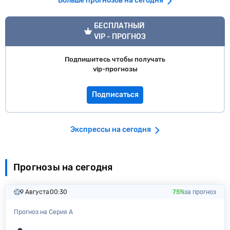
Больше прогнозов на сегодня
VIP прогноз
БЕСПЛАТНЫЙ
VIP - ПРОГНОЗ
Подпишитесь чтобы получать
vip-прогнозы
Подписаться
Экспрессы на сегодня
Прогнозы на сегодня
9 Августа
00:30
75%
за прогноз
Прогноз на Серия А