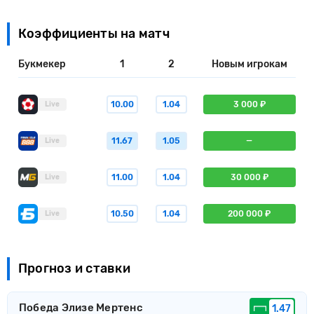
Коэффициенты на матч
Букмекер
1
2
Новым игрокам
10.00
1.04
3 000 ₽
Live
11.67
1.05
—
Live
11.00
1.04
30 000 ₽
Live
10.50
1.04
200 000 ₽
Live
Прогноз и ставки
Победа Элизе Мертенс
1.47