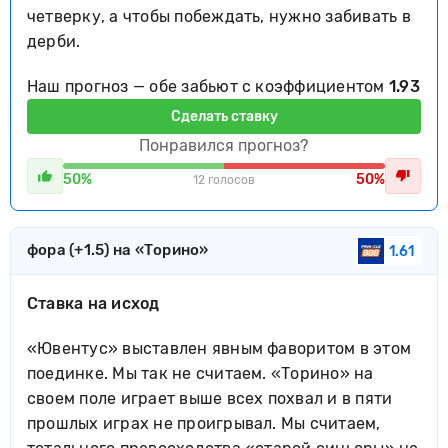
четверку, а чтобы побеждать, нужно забивать в
дерби.
Наш прогноз — обе забьют с коэффициентом
1.93
Сделать ставку
Понравился прогноз?
50%
50%
12 голосов
фора (+1.5) на «Торино»
1.61
Ставка на исход
«Ювентус» выставлен явным фаворитом в этом
поединке. Мы так не считаем. «Торино» на
своем поле играет выше всех похвал и в пяти
прошлых играх не проигрывал. Мы считаем,