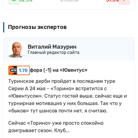
62.5%
37.5%
8 голосов
Прогнозы экспертов
Виталий Мазурин
Главный редактор сайта
фора (-1) на «Ювентус»
1.70
Туринское дерби пройдет в последнем туре
Серии А 24 мая - «Торино» встретится с
«Ювентусом». Статус гостей выше, сейчас еще и
турнирная мотивация у них большая. Так что у
«быков» тут шансов почти нет, я считаю.
Сейчас «Торино» уже просто спокойно
доигрывает сезон. Клуб...