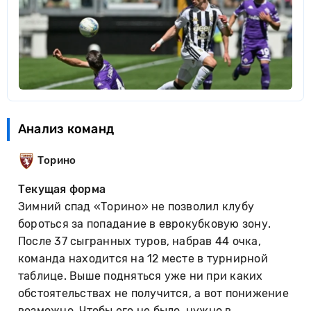
Анализ команд
Торино
Текущая форма
Зимний спад «Торино» не позволил клубу
бороться за попадание в еврокубковую зону.
После 37 сыгранных туров, набрав 44 очка,
команда находится на 12 месте в турнирной
таблице. Выше подняться уже ни при каких
обстоятельствах не получится, а вот понижение
возможно. Чтобы его не было, нужно в