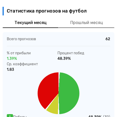
Статистика прогнозов на футбол
Текущий месяц
Прошлый месяц
Всего прогнозов
62
% от прибыли
Процент побед
1.39%
48.39%
Ср. коэффициент
1.83