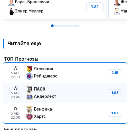
Рауль Бранкаччи...
Жер
1.31
Элмер Меллер
Макс
Читайте еще
ТОП Прогнозы
Ягелония
2.15
6 АВГ
Рейнджерс
19:00
ПАОК
1.83
6 АВГ
Андерлехт
20:45
Бенфика
1.87
6 АВГ
Хартс
22:00
Ещё прогнозы