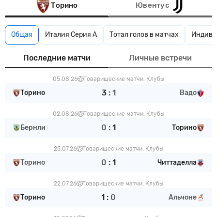
Торино
Ювентус
Общая
Италия Серия А
Тотал голов в матчах
Индивид
Последние матчи
Личные встречи
05.08.26
Товарищеские матчи. Клубы
3
:
1
Торино
Вадо
02.08.26
Товарищеские матчи. Клубы
0
:
1
Бернли
Торино
25.07.26
Товарищеские матчи. Клубы
0
:
1
Торино
Читтаделла
22.07.26
Товарищеские матчи. Клубы
1
:
0
Торино
Альчоне