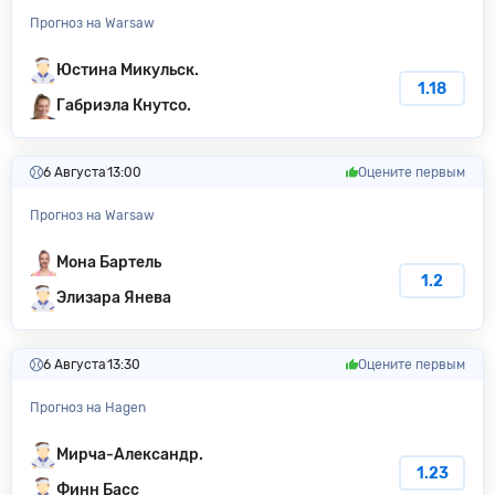
Прогноз на Warsaw
Юстина Микульск.
1.18
Габриэла Кнутсо.
6 Августа
13:00
Оцените первым
Прогноз на Warsaw
Мона Бартель
1.2
Элизара Янева
6 Августа
13:30
Оцените первым
Прогноз на Hagen
Мирча-Александр.
1.23
Финн Басс