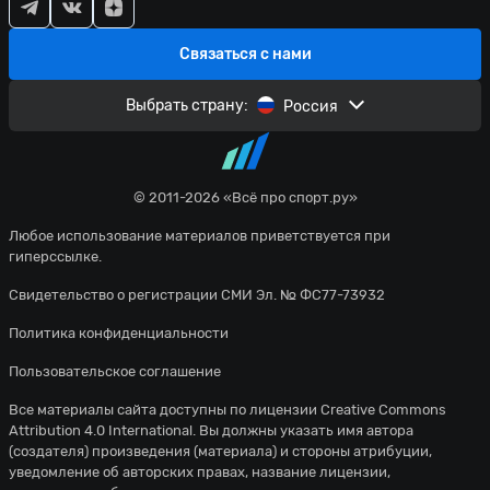
Связаться с нами
Выбрать страну:
Россия
© 2011-2026 «Всё про спорт.ру»
Любое использование материалов приветствуется при
гиперссылке.
Свидетельство о регистрации СМИ Эл. № ФС77-73932
Политика конфиденциальности
Пользовательское соглашение
Все материалы сайта доступны по лицензии
Creative Commons
Attribution 4.0 International
. Вы должны указать имя автора
(создателя) произведения (материала) и стороны атрибуции,
уведомление об авторских правах, название лицензии,