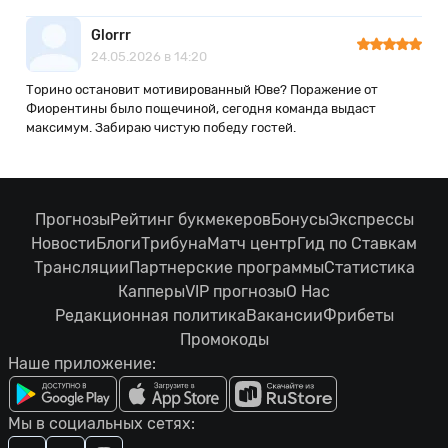
Glorrr
24.05.2026 в 14:20
Торино остановит мотивированный Юве? Поражение от
Фиорентины было пощечиной, сегодня команда выдаст
максимум. Забираю чистую победу гостей.
Прогнозы
Рейтинг букмекеров
Бонусы
Экспрессы
Новости
Блоги
Трибуна
Матч центр
Гид по Ставкам
Трансляции
Партнерские программы
Статистика
Капперы
VIP прогнозы
О Нас
Редакционная политика
Вакансии
Фрибеты
Промокоды
Наше приложение:
Мы в социальных сетях: