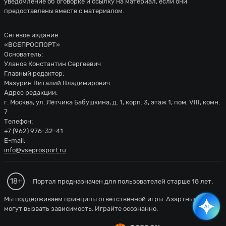
уведомление об оговорке и ссылку на материал, если они
предоставлены вместе с материалом.
Сетевое издание
«ВСЕПРОСПОРТ»
Основатель:
Уланов Константин Сергеевич
Главный редактор:
Мазурин Виталий Владимирович
Адрес редакции:
г. Москва, ул. Лётчика Бабушкина, д. 1, корп. 3, этаж 1, пом. VIII, комн.
7
Телефон:
+7 (962) 976-32-41
E-mail:
info@vseprosport.ru
18+
Портал предназначен для пользователей старше 18 лет.
Мы поддерживаем принципы ответственной игры. Азартные игры
могут вызвать зависимость. Играйте осознанно.