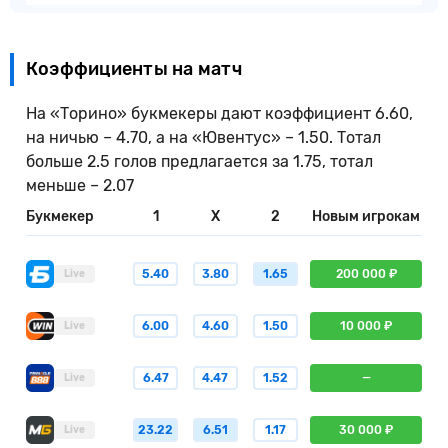
Коэффициенты на матч
На «Торино» букмекеры дают коэффициент 6.60,
на ничью – 4.70, а на «Ювентус» – 1.50. Тотал
больше 2.5 голов предлагается за 1.75, тотал
меньше – 2.07
Букмекер
1
X
2
Новым игрокам
5.40
3.80
1.65
200 000 ₽
Live
6.00
4.60
1.50
10 000 ₽
Live
6.47
4.47
1.52
—
Live
23.22
6.51
1.17
30 000 ₽
Live