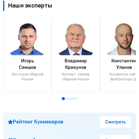
Наши эксперты
Игорь
Владимир
Константин
Семшов
Крикунов
Уланов
Экс-игрок сборной
Эксперт, тренер
Основатель сайта
России
сборной России
ВсеПроСпорт.ру
Рейтинг букмекеров
Смотреть