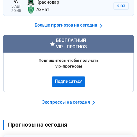
Краснодар
2.03
5 АВГ
Ахмат
20:45
Больше прогнозов на сегодня
VIP прогноз
БЕСПЛАТНЫЙ
VIP - ПРОГНОЗ
Подпишитесь чтобы получать
vip-прогнозы
Подписаться
Экспрессы на сегодня
Прогнозы на сегодня