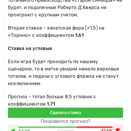
тотального превосходства «старой синьоры» не
будет, и подопечные Роберто Д’Аверса не
проиграют с крупным счетом.
Вторая ставка – азиатская фора (+1.5) на
«Торино» с коэффициентом
1.61
Ставка на угловые
Если игра будет проходить по нашему
сценарию, то в матче увидим немало верховых
тоталов, и подачи с углового флажка не станут
исключением.
Прогноз – тотал больше 8.5 угловых с
коэффициентом
1.71
Сделать ставку
Понравился прогноз?