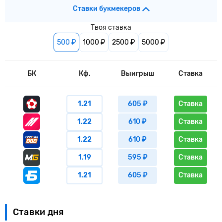
Ставки букмекеров
Твоя ставка
500 ₽
1000 ₽
2500 ₽
5000 ₽
БК
Кф.
Выигрыш
Ставка
1.21
605 ₽
Ставка
1.22
610 ₽
Ставка
1.22
610 ₽
Ставка
1.19
595 ₽
Ставка
1.21
605 ₽
Ставка
Ставки дня