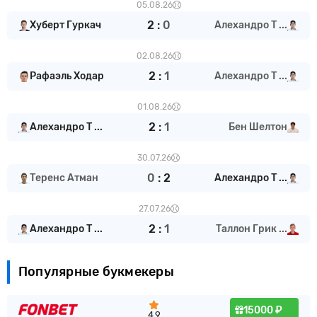
05.08.26
2
:
0
Хуберт Гуркач
Алехандро Т ...
02.08.26
2
:
1
Рафаэль Ходар
Алехандро Т ...
01.08.26
2
:
1
Алехандро Т ...
Бен Шелтон
30.07.26
0
:
2
Теренс Атман
Алехандро Т ...
27.07.26
2
:
1
Алехандро Т ...
Таллон Грик ...
Популярные букмекеры
15000 ₽
4.9