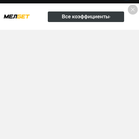
Пользовательское соглашение
24.05.2026
12:00
Алехандро Табило
П1
П2
Все материалы сайта доступны по лицензии
Creative Commons
1.19
4.50
Камил Майхржак
Attribution 4.0 International
. Вы должны указать имя автора
(создателя) произведения (материала) и стороны атрибуции,
уведомление об авторских правах, название лицензии,
уведомление об оговорке и ссылку на материал, если они
предоставлены вместе с материалом.
Сетевое издание
«ВСЕПРОСПОРТ»
Основатель:
Уланов Константин Сергеевич
Главный редактор:
Мазурин Виталий Владимирович
Адрес редакции:
г. Москва, ул. Лётчика Бабушкина, д. 1, корп. 3, этаж 1, пом. VIII, комн.
7
Телефон:
+7 (962) 976-32-41
E-mail:
info@vseprosport.ru