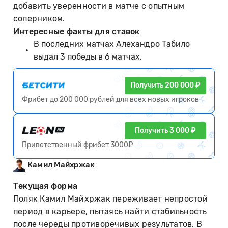
добавить уверенности в матче с опытным
соперником.
Интересные факты для ставок
В последних матчах Алехандро Табило
выдал 3 победы в 6 матчах.
Получить 200 000 ₽
Фрибет до 200 000 рублей для всех новых игроков
Получить 3 000 ₽
Приветственный фрибет 3000₽
Камил Майхржак
Текущая форма
Поляк Камил Майхржак переживает непростой
период в карьере, пытаясь найти стабильность
после череды противоречивых результатов. В