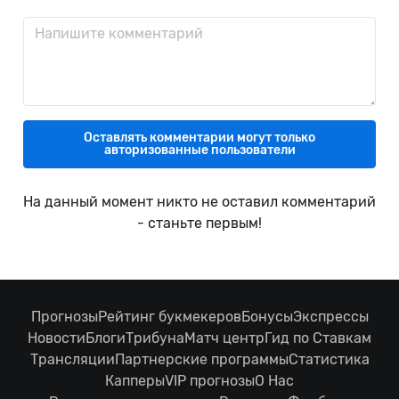
Оставлять комментарии могут только
авторизованные пользователи
На данный момент никто не оставил комментарий
- станьте первым!
Прогнозы
Рейтинг букмекеров
Бонусы
Экспрессы
Новости
Блоги
Трибуна
Матч центр
Гид по Ставкам
Трансляции
Партнерские программы
Статистика
Капперы
VIP прогнозы
О Нас