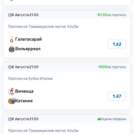
8 Августа
21:00
81.5%
за прогноз
Прогноз на Товарищеские матчи. Клубы
Галатасарай
1.62
Вильярреал
8 Августа
21:00
100%
за прогноз
Прогноз на Кубок Италии
Виченца
1.47
Катания
8 Августа
21:00
Оцени первым
Прогноз на Товарищеские матчи. Клубы