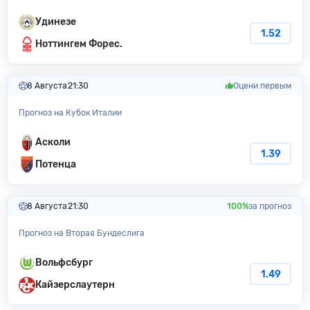
Удинезе
1.52
Ноттингем Форес.
8 Августа
21:30
Оцени первым
Прогноз на Кубок Италии
Асколи
1.39
Потенца
8 Августа
21:30
100%
за прогноз
Прогноз на Вторая Бундеслига
Вольфсбург
1.49
Кайзерслаутерн