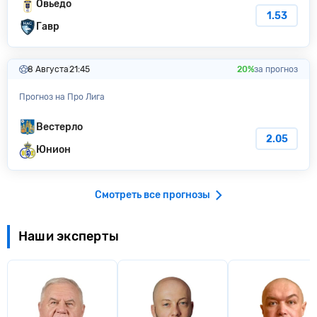
Овьедо
1.53
Гавр
8 Августа
21:45
20%
за прогноз
Прогноз на Про Лига
Вестерло
2.05
Юнион
Смотреть все прогнозы
Наши эксперты