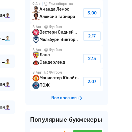
9 Авг
Единоборства
Аманда Лемос
3.00
ач
Алексия Тайнара
8 Авг
Футбол
Вестерн Сидней ..
2.17
...
Мельбурн Виктор..
8 Авг
Футбол
Ланс
2.15
...
Сандерленд
8 Авг
Футбол
Манчестер Юнайт..
2.07
ач
ПСЖ
Все прогнозы
ач
Популярные букмекеры