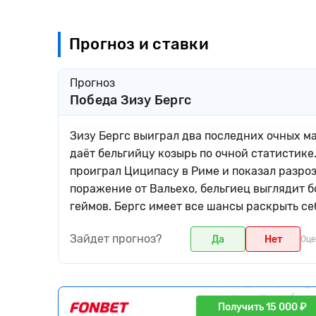
Прогноз и ставки
Прогноз
Победа Зизу Бергс
Зизу Бергс выиграл два последних очных мат
даёт бельгийцу козырь по очной статистик
проиграл Циципасу в Риме и показал разро
поражение от Вальехо, бельгиец выглядит б
геймов. Бергс имеет все шансы раскрыть се
Зайдет прогноз?
Да
Нет
Оце
Получить 15 000 ₽