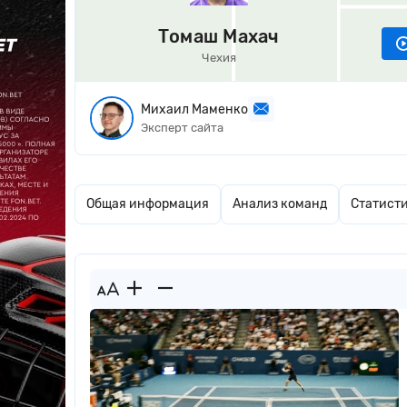
Томаш Махач
Чехия
Михаил Маменко
Эксперт сайта
Общая информация
Анализ команд
Статист