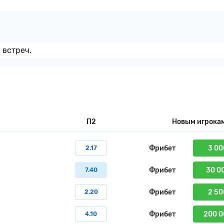
 встреч.
П2
Новым игрока
Фрибет
3 00
2.17
Фрибет
30 0
7.40
Фрибет
2 50
2.20
Фрибет
200 0
4.10