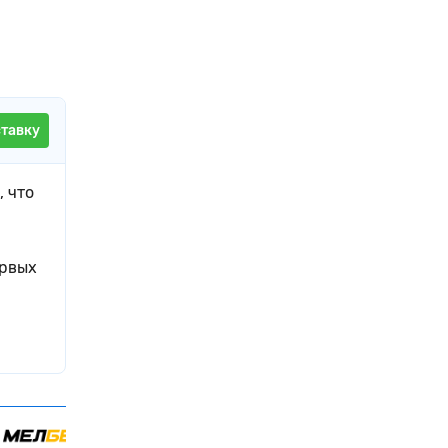
ставку
, что
ервых
Получить 30 000 ₽