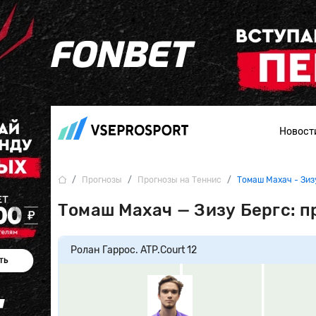
Новост
Прогнозы
Прогнозы на Теннис
Томаш Махач - Зиз
Томаш Махач — Зизу Бергс: п
Ролан Гаррос. ATP.
Court 12