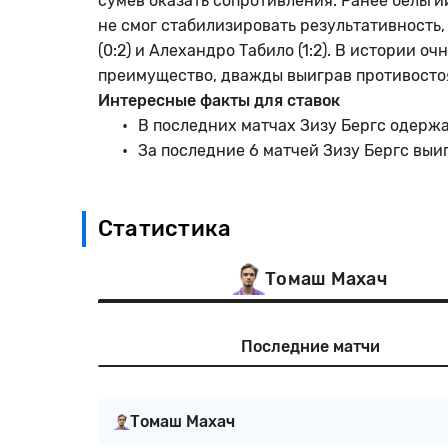
сумев оказать сопротивления. Ранее бельгий
не смог стабилизировать результативность,
(0:2) и Алехандро Табило (1:2). В истории 
преимущество, дважды выиграв противостоян
Интересные факты для ставок
В последних матчах Зизу Бергс одержа
За последние 6 матчей Зизу Бергс выигр
Статистика
Томаш Махач
Последние матчи
Томаш Махач