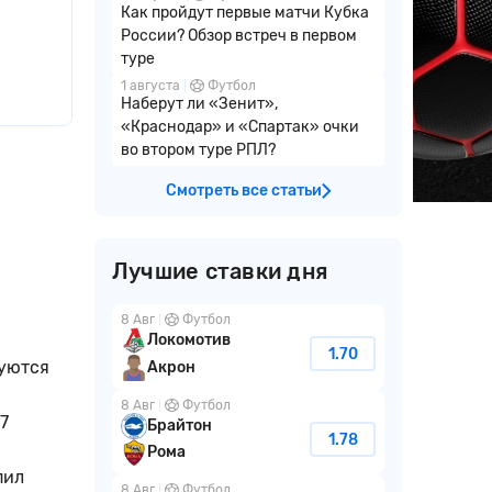
Как пройдут первые матчи Кубка
России? Обзор встреч в первом
туре
1 августа
Футбол
Наберут ли «Зенит»,
«Краснодар» и «Спартак» очки
во втором туре РПЛ?
Смотреть все статьи
Лучшие ставки дня
8 Авг
Футбол
Локомотив
1.70
дуются
Акрон
8 Авг
Футбол
7
Брайтон
1.78
Рома
пил
8 Авг
Футбол