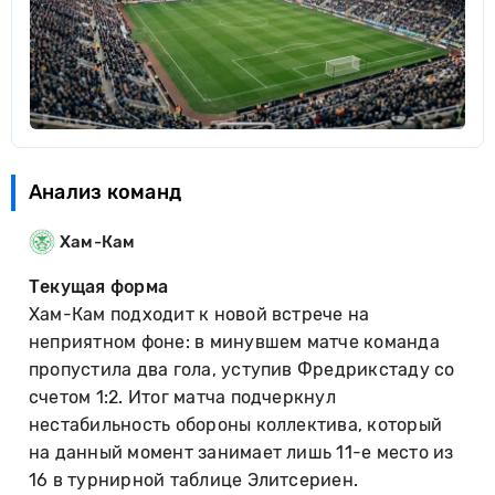
Анализ команд
Хам-Кам
Текущая форма
Хам-Кам подходит к новой встрече на
неприятном фоне: в минувшем матче команда
пропустила два гола, уступив Фредрикстаду со
счетом 1:2. Итог матча подчеркнул
нестабильность обороны коллектива, который
на данный момент занимает лишь 11-е место из
16 в турнирной таблице Элитсериен.