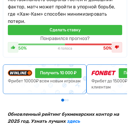
фактор, матч может пройти в упорной борьбе,
где «Хам-Кам» способен минимизировать
потери.
Сделать ставку
Понравился прогноз?
50%
50%
4 голоса
Получить 10 000 ₽
По
Фрибет 10000₽ всем новым игрокам
Фрибет до 15000₽ 
клиентам
Обновленный рейтинг букмекерских контор на
2025 год. Узнать лучших
здесь