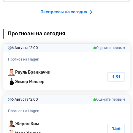
Экспрессы на сегодня
Прогнозы на сегодня
6 Августа
12:00
Оцените первым
Прогноз на Hagen
Рауль Бранкаччи.
1.31
Элмер Меллер
6 Августа
12:00
Оцените первым
Прогноз на Hagen
Жером Ким
1.56