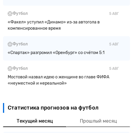
Футбол
5 АВГ
«Факел» уступил «Динамо» из‑за автогола в
компенсированное время
Футбол
5 АВГ
«Спартак» разгромил «Оренбург» со счётом 5:1
Футбол
5 АВГ
Мостовой назвал идею о женщине во главе ФИФА
«неуместной и нереальной»
Статистика прогнозов на футбол
Текущий месяц
Прошлый месяц