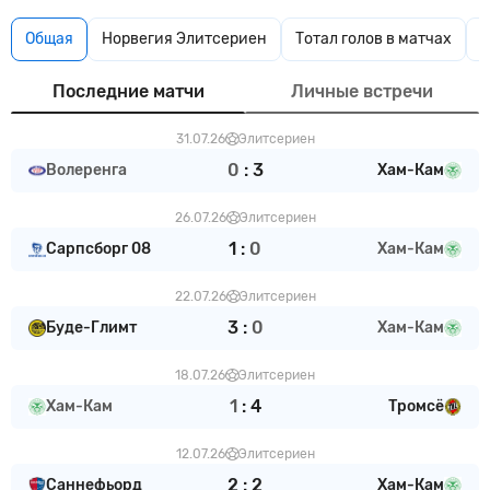
Общая
Норвегия Элитсериен
Тотал голов в матчах
И
Последние матчи
Личные встречи
31.07.26
Элитсериен
0
:
3
Волеренга
Хам-Кам
26.07.26
Элитсериен
1
:
0
Сарпсборг 08
Хам-Кам
22.07.26
Элитсериен
3
:
0
Буде-Глимт
Хам-Кам
18.07.26
Элитсериен
1
:
4
Хам-Кам
Тромсё
12.07.26
Элитсериен
2
:
2
Саннефьорд
Хам-Кам