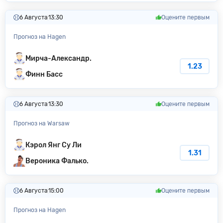
6 Августа
13:30
Оцените первым
Прогноз на Hagen
Мирча-Александр.
1.23
Финн Басс
6 Августа
13:30
Оцените первым
Прогноз на Warsaw
Кэрол Янг Су Ли
1.31
Вероника Фалько.
6 Августа
15:00
Оцените первым
Прогноз на Hagen