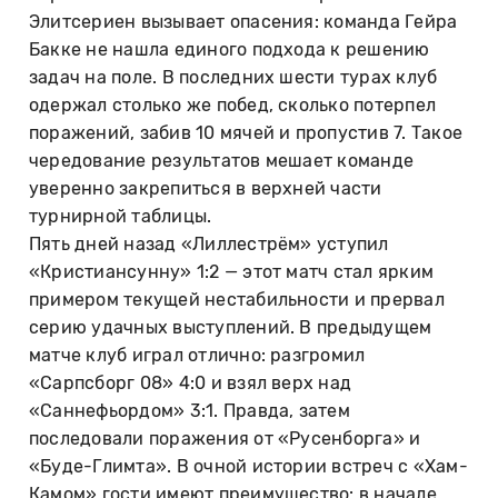
Элитсериен вызывает опасения: команда Гейра
Бакке не нашла единого подхода к решению
задач на поле. В последних шести турах клуб
одержал столько же побед, сколько потерпел
поражений, забив 10 мячей и пропустив 7. Такое
чередование результатов мешает команде
уверенно закрепиться в верхней части
турнирной таблицы.
Пять дней назад «Лиллестрём» уступил
«Кристиансунну» 1:2 — этот матч стал ярким
примером текущей нестабильности и прервал
серию удачных выступлений. В предыдущем
матче клуб играл отлично: разгромил
«Сарпсборг 08» 4:0 и взял верх над
«Саннефьордом» 3:1. Правда, затем
последовали поражения от «Русенборга» и
«Буде-Глимта». В очной истории встреч с «Хам-
Камом» гости имеют преимущество: в начале