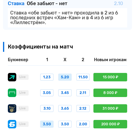
Ставка
Обе забьют - нет
2.10
Ставка «обе забьют - нет» проходила в 2 из 6
последних встреч «Хам-Кам» и в 4 из 6 игр
«Лиллестрём».
Коэффициенты на матч
Букмекер
1
X
2
Новым игрокам
1.23
5.20
11.50
15 000 ₽
Live
3.05
3.45
2.11
8 000 ₽
Live
3.10
3.65
2.12
31 000 ₽
Live
3.50
3.50
2.00
200 000 ₽
Live