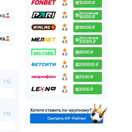
15000 ₽
4.9
Эксклюзив
ед
15000 ₽
4.9
10000 ₽
4.8
ед
Эксклюзив
30000 ₽
4.5
8000 ₽
4.5
200000 ₽
4.3
2500 ₽
4.2
1.12
3000 ₽
4.2
Хотите ставить по-крупному?
1.12
Смотреть VIP-Рейтинг