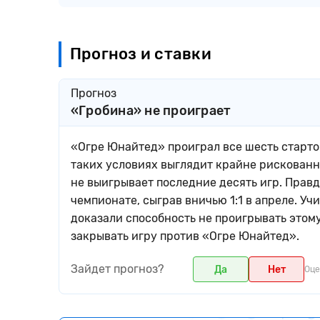
Прогноз и ставки
Прогноз
«Гробина» не проиграет
«Огре Юнайтед» проиграл все шесть стартов
таких условиях выглядит крайне рискован
не выигрывает последние десять игр. Прав
чемпионате, сыграв вничью 1:1 в апреле. Уч
доказали способность не проигрывать этом
закрывать игру против «Огре Юнайтед».
Зайдет прогноз?
Да
Нет
Оце