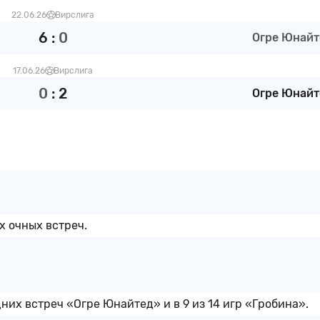
22.06.26
Вирслига
6
:
0
Огре Юнайт
17.06.26
Вирслига
0
:
2
Огре Юнайт
х очных встреч.
едних встреч «Огре Юнайтед» и в 9 из 14 игр «Гробина».