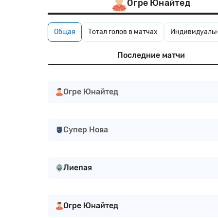
Огре Юнайтед
Общая
Тотал голов в матчах
Индивидуальн
Последние матчи
Огре Юнайтед
Супер Нова
Лиепая
Огре Юнайтед