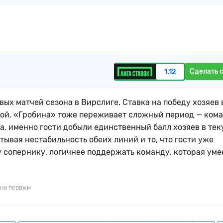
Сделать 
1.12
ых матчей сезона в Вирслиге. Ставка на победу хозяев 
ной. «Гробина» тоже переживает сложный период — ком
да, именно гости добыли единственный балл хозяев в те
итывая нестабильность обеих линий и то, что гости уже
у сопернику, логичнее поддержать команду, которая уме
ни первым