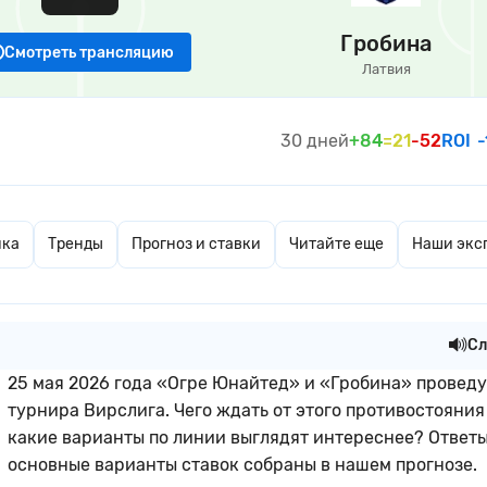
Гробина
Смотреть трансляцию
Латвия
30 дней
+84
=21
-52
ROI
-
ика
Тренды
Прогноз и ставки
Читайте еще
Наши экс
Сл
25 мая 2026 года «Огре Юнайтед» и «Гробина» проведу
турнира Вирслига. Чего ждать от этого противостояния
какие варианты по линии выглядят интереснее? Ответы
основные варианты ставок собраны в нашем прогнозе.