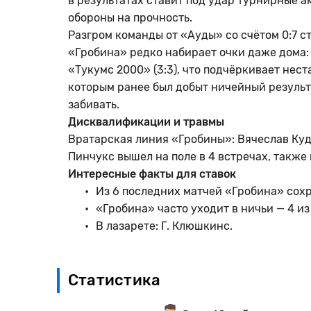
в результатах ставит под удар турнирные 
обороны на прочность.
Разгром команды от «Ауды» со счётом 0:7 
«Гробина» редко набирает очки даже дома: 
«Тукумс 2000» (3:3), что подчёркивает нест
которым ранее был добыт ничейный результат
забивать.
Дисквалификации и травмы
Вратарская линия «Гробины»: Вячеслав Куд
Пинчукс вышел на поле в 4 встречах, также
Интересные факты для ставок
Из 6 последних матчей «Гробина» сох
«Гробина» часто уходит в ничьи — 4 и
В лазарете: Г. Клюшкинс.
Статистика