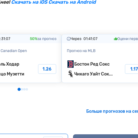
нее!
Скачать на iOS
Скачать на Android
:31:06
50%
за прогноз
Через
01:41:06
Оцени пер
 Canadian Open
Прогноз на MLB
ль Ходар
Бостон Ред Сокс
1.26
1.17
цо Музетти
Чикаго Уайт Сок...
Больше прогнозов на се