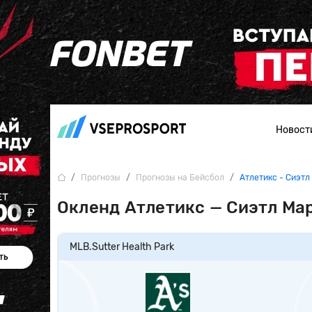
Новост
Прогнозы
Прогнозы на Бейсбол
Атлетикс - Сиэт
Окленд Атлетикс — Сиэтл Мар
MLB.
Sutter Health Park