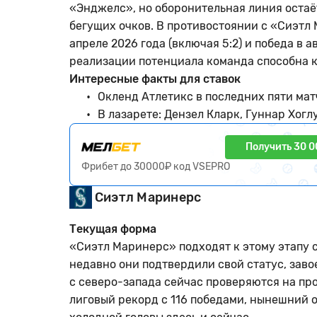
«Энджелс», но оборонительная линия остаё
бегущих очков. В противостоянии с «Сиэтл 
апреле 2026 года (включая 5:2) и победа в а
реализации потенциала команда способна к
Интересные факты для ставок
Окленд Атлетикс в последних пяти мат
В лазарете: Дензел Кларк, Гуннар Хогл
Получить 30 0
Фрибет до 30000₽ код VSEPRO
Сиэтл Маринерс
Текущая форма
«Сиэтл Маринерс» подходят к этому этапу 
недавно они подтвердили свой статус, зав
с северо-запада сейчас проверяются на про
лиговый рекорд с 116 победами, нынешний о