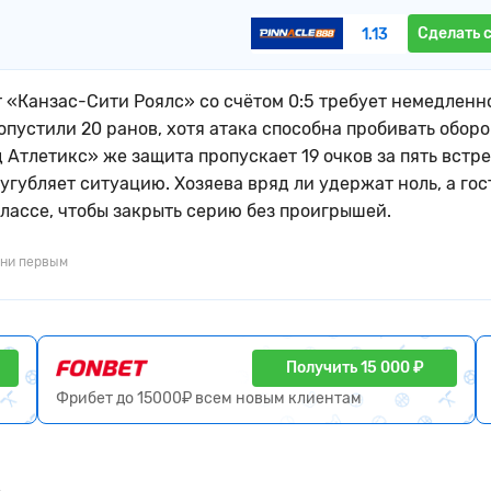
Сделать 
1.13
 «Канзас-Сити Роялс» со счётом 0:5 требует немедленн
опустили 20 ранов, хотя атака способна пробивать обор
д Атлетикс» же защита пропускает 19 очков за пять встре
угубляет ситуацию. Хозяева вряд ли удержат ноль, а гос
лассе, чтобы закрыть серию без проигрышей.
ни первым
Получить 15 000 ₽
Фрибет до 15000₽ всем новым клиентам