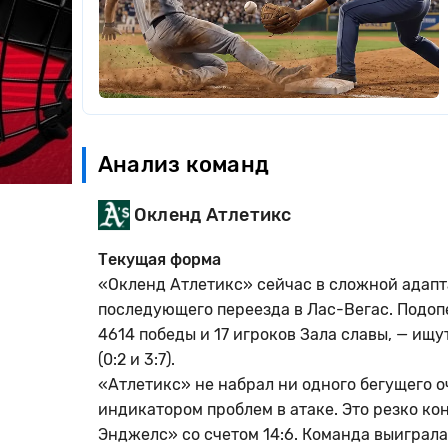
Анализ команд
Окленд Атлетикс
Текущая форма
«Окленд Атлетикс» сейчас в сложной адапт
последующего переезда в Лас-Вегас. Подоп
4614 победы и 17 игроков Зала славы, — ищ
(0:2 и 3:7).
«Атлетикс» не набрал ни одного бегущего о
индикатором проблем в атаке. Это резко к
Энджелс» со счетом 14:6. Команда выиграла 