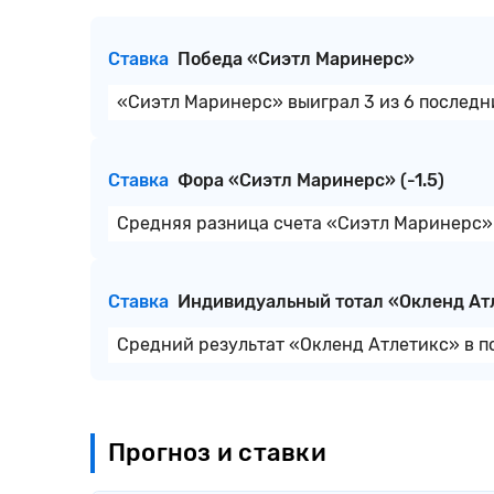
Ставка
Победа «Сиэтл Маринерс»
«Сиэтл Маринерс» выиграл 3 из 6 последн
Ставка
Фора «Сиэтл Маринерс» (-1.5)
Средняя разница счета «Сиэтл Маринерс» в
Ставка
Индивидуальный тотал «Окленд Ат
Средний результат «Окленд Атлетикс» в по
Прогноз и ставки