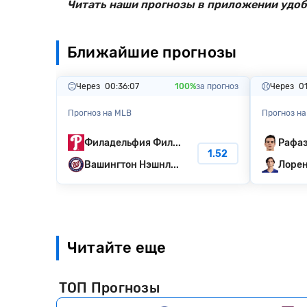
Читать наши прогнозы в приложении удоб
Ближайшие прогнозы
Через
00:36:06
100%
за прогноз
Через
01
Прогноз на MLB
Прогноз на
Филадельфия Фил...
Рафаэ
1.52
Вашингтон Нэшнл...
Лорен
Читайте еще
ТОП Прогнозы