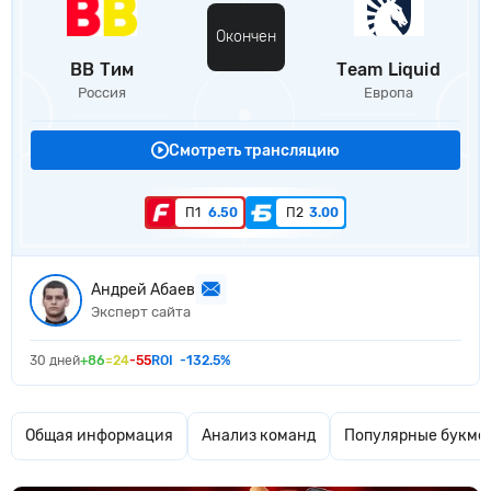
Окончен
BB Тим
Team Liquid
Россия
Европа
Смотреть трансляцию
П1
6.50
П2
3.00
Андрей Абаев
Эксперт сайта
30 дней
+86
=24
-55
ROI
-132.5%
Общая информация
Анализ команд
Популярные букме