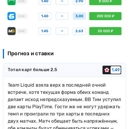
1.40
—
2.90
8 000 ₽
Live
1.40
—
3.00
200 000 ₽
Live
1.45
—
2.63
30 000 ₽
Live
Прогноз и ставки
Тотал карт больше 2.5
1.49
Team Liquid взяла верх в последней очной
встрече, хотя текущая форма обеих команд
делает исход непредсказуемым. BB Тим уступил
две карты PlayTime. Гости же не могут удержать
темп и проиграли по три карты в последних
двух матчах. Матч обещает быть напряжённым,
обе команды будут обмениваться успехами —