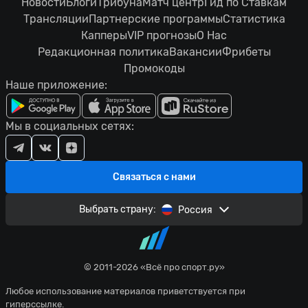
Новости
Блоги
Трибуна
Матч центр
Гид по Ставкам
Трансляции
Партнерские программы
Статистика
Капперы
VIP прогнозы
О Нас
Редакционная политика
Вакансии
Фрибеты
Промокоды
Наше приложение:
Мы в социальных сетях:
Связаться с нами
Выбрать страну:
Россия
© 2011-2026 «Всё про спорт.ру»
Любое использование материалов приветствуется при
гиперссылке.