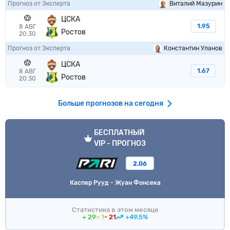
Прогноз от Эксперта
Виталий Мазурин
ЦСКА
1.95
8 АВГ
Ростов
20:30
Прогноз от Эксперта
Константин Уланов
ЦСКА
1.67
8 АВГ
Ростов
20:30
Больше прогнозов на сегодня
VIP прогноз
БЕСПЛАТНЫЙ
VIP - ПРОГНОЗ
2.06
Каспер Рууд - Жуан Фонсека
Статистика в этом месяце
+ 29
= 1
- 21
+49.5%