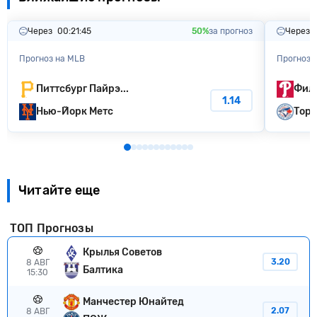
Через
00:21:44
50%
за прогноз
Через
Прогноз на MLB
Прогноз 
Питтсбург Пайрэ...
Фила
1.14
Нью-Йорк Метс
Торо
Читайте еще
ТОП Прогнозы
Крылья Советов
3.20
8 АВГ
Балтика
15:30
Манчестер Юнайтед
2.07
8 АВГ