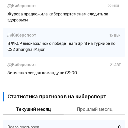
Киберспорт
29 ИЮН
Журова предложила киберспортсменам следить за
здоровьем
Киберспорт
15 ДЕК
В ФКСР высказались о победе Team Spirit на турнире по
CS2 Shanghai Major
Киберспорт
21 АВГ
Зинченко создал команду по CS:GO
Статистика прогнозов на киберспорт
Текущий месяц
Прошлый месяц
Всего прогнозов
0