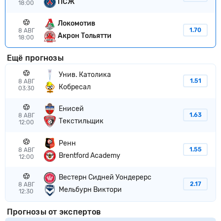
ПСЖ
18:00
Локомотив
1.70
8 АВГ
Акрон Тольятти
18:00
Ещё прогнозы
Унив. Католика
1.51
8 АВГ
Кобресал
03:30
Енисей
1.63
8 АВГ
Текстильщик
12:00
Ренн
1.55
8 АВГ
Brentford Academy
12:00
Вестерн Сидней Уондерерс
2.17
8 АВГ
Мельбурн Виктори
12:30
Прогнозы от экспертов