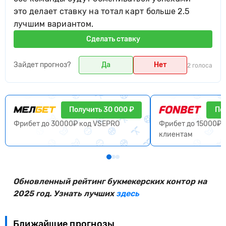
это делает ставку на тотал карт больше 2.5
лучшим вариантом.
Сделать ставку
Зайдет прогноз?
Да
Нет
2 голоса
Получить 30 000 ₽
По
Фрибет до 30000₽ код VSEPRO
Фрибет до 15000₽ 
клиентам
Обновленный рейтинг букмекерских контор на
2025 год. Узнать лучших
здесь
Ближайшие прогнозы