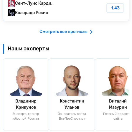
Сент-Луис Карди.
1.43
Колорадо Poкиc
Смотреть все прогнозы
Наши эксперты
Константин
Виталий
Иван
Уланов
Мазурин
Корнийчук
Основатель сайта
Главный редактор
Профессиональны
ВсеПроСпорт.ру
сайта
гандикапер