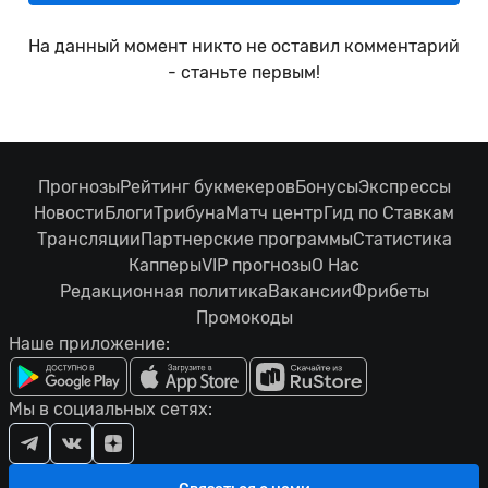
На данный момент никто не оставил комментарий
- станьте первым!
Прогнозы
Рейтинг букмекеров
Бонусы
Экспрессы
Новости
Блоги
Трибуна
Матч центр
Гид по Ставкам
Трансляции
Партнерские программы
Статистика
Капперы
VIP прогнозы
О Нас
Редакционная политика
Вакансии
Фрибеты
Промокоды
Наше приложение:
Мы в социальных сетях: