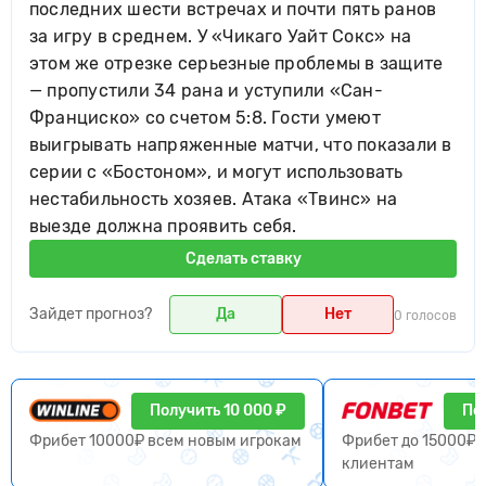
последних шести встречах и почти пять ранов
за игру в среднем. У «Чикаго Уайт Сокс» на
этом же отрезке серьезные проблемы в защите
— пропустили 34 рана и уступили «Сан-
Франциско» со счетом 5:8. Гости умеют
выигрывать напряженные матчи, что показали в
серии с «Бостоном», и могут использовать
нестабильность хозяев. Атака «Твинс» на
выезде должна проявить себя.
Сделать ставку
Зайдет прогноз?
Да
Нет
0 голосов
Получить 10 000 ₽
По
Фрибет 10000₽ всем новым игрокам
Фрибет до 15000₽ 
клиентам