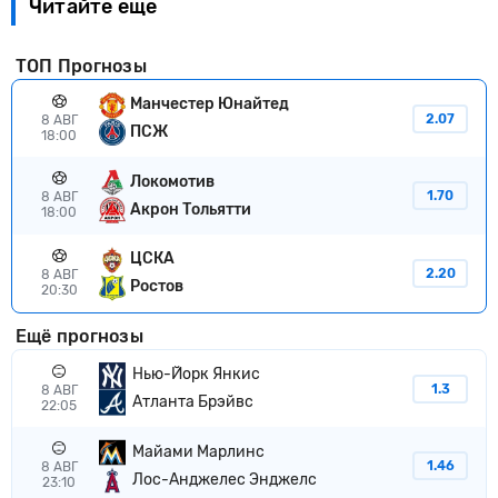
Читайте еще
ТОП Прогнозы
Манчестер Юнайтед
2.07
8 АВГ
ПСЖ
18:00
Локомотив
1.70
8 АВГ
Акрон Тольятти
18:00
ЦСКА
2.20
8 АВГ
Ростов
20:30
Ещё прогнозы
Нью-Йорк Янкис
1.3
8 АВГ
Атланта Брэйвс
22:05
Майами Марлинс
1.46
8 АВГ
Лос-Анджелес Энджелс
23:10