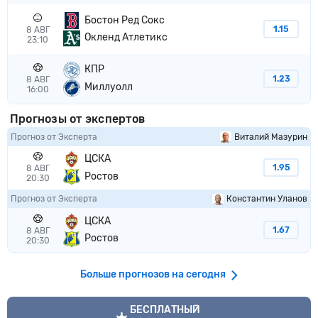
Бостон Ред Сокс
1.15
8 АВГ
Окленд Атлетикс
23:10
КПР
1.23
8 АВГ
Миллуолл
16:00
Прогнозы от экспертов
Прогноз от Эксперта
Виталий Мазурин
ЦСКА
1.95
8 АВГ
Ростов
20:30
Прогноз от Эксперта
Константин Уланов
ЦСКА
1.67
8 АВГ
Ростов
20:30
Больше прогнозов на сегодня
VIP прогноз
БЕСПЛАТНЫЙ