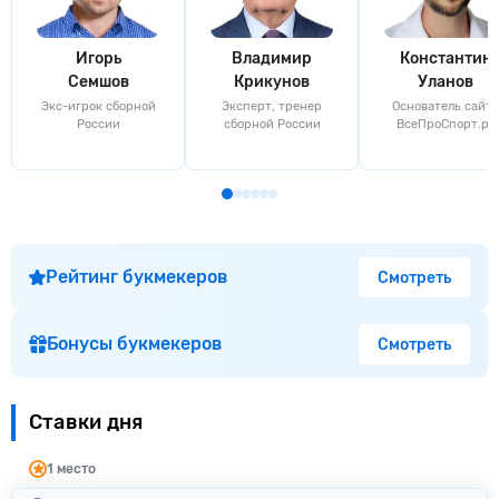
Игорь
Владимир
Константин
Семшов
Крикунов
Уланов
Экс-игрок сборной
Эксперт, тренер
Основатель сайта
России
сборной России
ВсеПроСпорт.ру
Рейтинг букмекеров
Смотреть
Бонусы букмекеров
Смотреть
Ставки дня
1 место