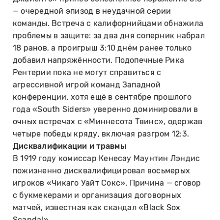
— очередной эпизод в неудачной серии
команды. Встреча с калифорнийцами обнажила
проблемы в защите: за два дня соперник набрал
18 ранов, а проигрыш 3:10 днём ранее только
добавил напряжённости. Подопечные Рика
Рентерии пока не могут справиться с
агрессивной игрой команд Западной
конференции, хотя ещё в сентябре прошлого
года «South Siders» уверенно доминировали в
очных встречах с «Миннесота Твинс», одержав
четыре победы кряду, включая разгром 12:3.
Дисквалификации и травмы
В 1919 году комиссар Кенесау Маунтин Лэндис
пожизненно дисквалифицировал восьмерых
игроков «Чикаго Уайт Сокс». Причина — сговор
с букмекерами и организация договорных
матчей, известная как скандал «Black Sox
Scandal».