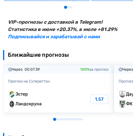
VIP-прогнозы с доставкой в Telegram!
Статистика в июне +20.37%, в июле +81.29%
Подписывайся и зарабатывай с нами
Ближайшие прогнозы
Через
00:07:38
100%
за прогноз
Через
Прогноз на Супереттан
Прогноз 
Эстер
Дауг
1.57
Ландскруна
ФК Т