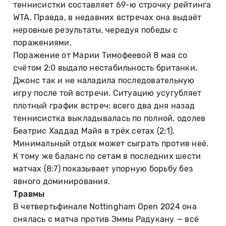
теннисистки составляет 69-ю строчку рейтинга
WTA. Правда, в недавних встречах она выдаёт
неровные результаты, чередуя победы с
поражениями.
Поражение от Марии Тимофеевой 8 мая со
счётом 2:0 выдало нестабильность британки.
Джонс так и не наладила последовательную
игру после той встречи. Ситуацию усугубляет
плотный график встреч: всего два дня назад
теннисистка выкладывалась по полной, одолев
Беатрис Хаддад Майя в трёх сетах (2:1).
Минимальный отдых может сыграть против неё.
К тому же баланс по сетам в последних шести
матчах (8:7) показывает упорную борьбу без
явного доминирования.
Травмы
В четвертьфинале Nottingham Open 2024 она
снялась с матча против Эммы Радукану — всё