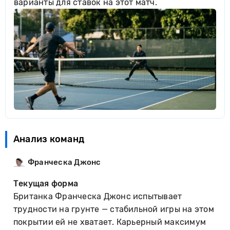
варианты для ставок на этот матч.
Анализ команд
Франческа Джонс
Текущая форма
Британка Франческа Джонс испытывает
трудности на грунте — стабильной игры на этом
покрытии ей не хватает. Карьерный максимум