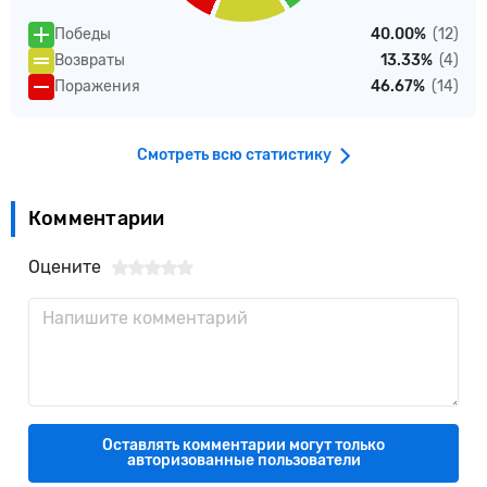
Победы
40.00%
(12)
Возвраты
13.33%
(4)
Поражения
46.67%
(14)
Смотреть всю статистику
Комментарии
Оцените
Оставлять комментарии могут только
авторизованные пользователи