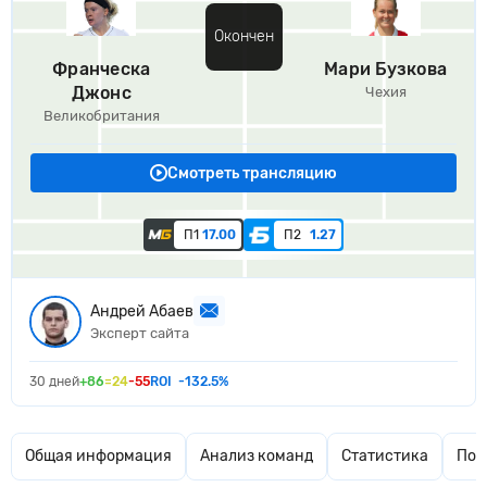
Окончен
Франческа
Мари Бузкова
Джонс
Чехия
Великобритания
Смотреть трансляцию
П1
17.00
П2
1.27
Андрей Абаев
Эксперт сайта
30 дней
+86
=24
-55
ROI
-132.5%
Общая информация
Анализ команд
Статистика
Поп