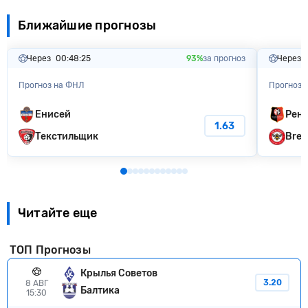
Ближайшие прогнозы
Через
00:48:24
93%
за прогноз
Через
Прогноз на ФНЛ
Прогноз 
Енисей
Рен
1.63
Текстильщик
Bren
Читайте еще
ТОП Прогнозы
Крылья Советов
3.20
8 АВГ
Балтика
15:30