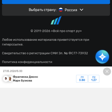
Выбрать страну:
Россия
© 2011-2026 «Всё про спорт.ру»
Любое использование материалов приветствуется при
гиперссылке.
Свидетельство о регистрации СМИ Эл. № ФС77-73932
Политика конфиденциальности
Пользовательское соглашение
27.05.2026
15:00
Франческа Джонс
П1
П2
Все материалы сайта доступны по лицензии
Creative Commons
3.80
1.27
Мари Бузкова
Attribution 4.0 International
. Вы должны указать имя автора
(создателя) произведения (материала) и стороны атрибуции,
уведомление об авторских правах, название лицензии,
уведомление об оговорке и ссылку на материал, если они
предоставлены вместе с материалом.