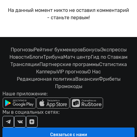
На данный момент никто не оставил комментарий
- станьте первым!
Прогнозы
Рейтинг букмекеров
Бонусы
Экспрессы
Новости
Блоги
Трибуна
Матч центр
Гид по Ставкам
Трансляции
Партнерские программы
Статистика
Капперы
VIP прогнозы
О Нас
Редакционная политика
Вакансии
Фрибеты
Промокоды
Наше приложение:
Мы в социальных сетях:
Связаться с нами