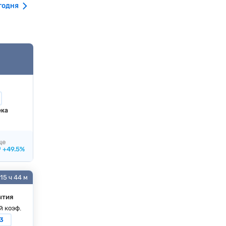
годня
ека
це
+49.5%
15 ч 44 м
ытия
й коэф.
53