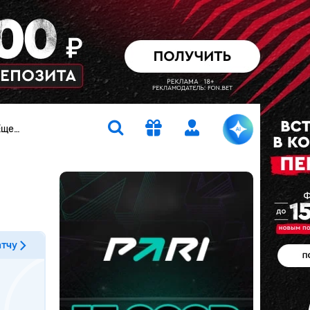
Еще…
атчу