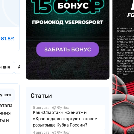
-81.8%
и дня
Актуальные новости
Комментарии
Статьи
ушать
 этапа
5 августа
Футбол
ояния
Как «Спартак», «Зенит» и
«Краснодар» стартуют в новом
ты и
розыгрыше Кубка России?
4 августа
Футбол