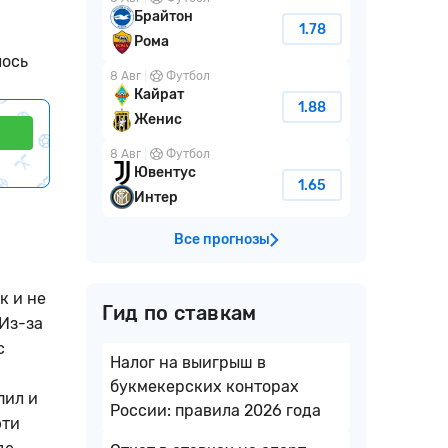
Брайтон
1.78
Рома
лось
8 Авг
Футбол
Кайрат
1.88
Женис
8 Авг
Футбол
Ювентус
1.65
Интер
Все прогнозы
к и не
Гид по ставкам
 Из-за
с
Налог на выигрыш в
букмекерских конторах
пил и
России: правила 2026 года
эти