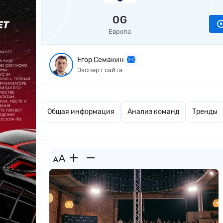
OG
Европа
Егор Семакин
Эксперт сайта
Общая информация
Анализ команд
Тренды