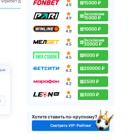
Фрибет до 15000₽ всем новым клиентам
15000 ₽
4.9
Эксклюзив
15000 ₽
4.9
10000 ₽
4.8
Эксклюзив
30000 ₽
4.5
8000 ₽
4.5
200000 ₽
вым
Через
00:58:57
Оцени первым
Через
00:58:57
4.3
2500 ₽
4.2
3000 ₽
Сент-Луис Карди...
Техас Рейн
4.2
3
1.43
Колорадо Poкиc
Балтимор О
Хотите ставить по-крупному?
Смотреть VIP-Рейтинг