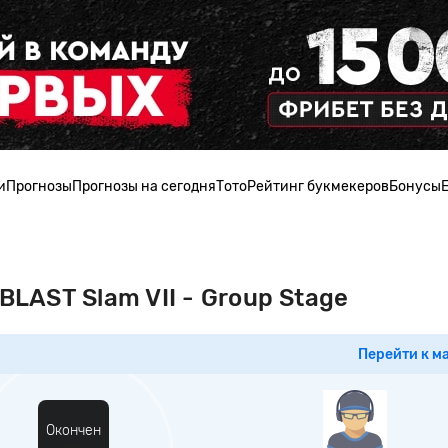
и
Прогнозы
Прогнозы на сегодня
Тото
Рейтинг букмекеров
Бонусы
BLAST Slam VII - Group Stage
Перейти к м
Окончен