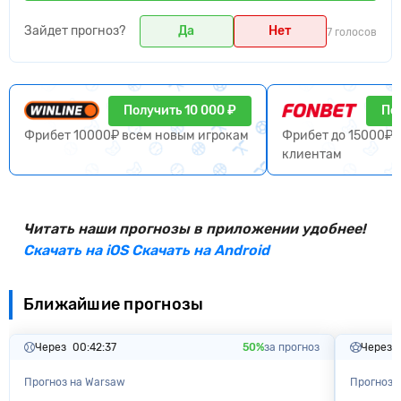
Зайдет прогноз?
Да
Нет
7 голосов
Получить 10 000 ₽
По
Фрибет 10000₽ всем новым игрокам
Фрибет до 15000₽ 
клиентам
Читать наши прогнозы в приложении удобнее!
Скачать на iOS
Скачать на Android
Ближайшие прогнозы
Через
00:42:37
50%
за прогноз
Через
Прогноз на Warsaw
Прогноз 