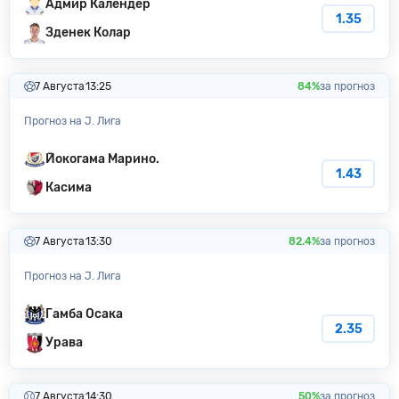
Адмир Календер
1.35
Зденек Колар
7 Августа
13:25
84%
за прогноз
Прогноз на J. Лига
Йокогама Марино.
1.43
Касима
7 Августа
13:30
82.4%
за прогноз
Прогноз на J. Лига
Гамба Осака
2.35
Урава
7 Августа
14:30
50%
за прогноз