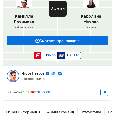
Окончен
Камилла
Каролина
Рахимова
Мухова
Узбекистан
Чехия
Смотреть трансляцию
П1
16.00
П2
1.10
Игорь Петров
Эксперт сайта
30 дней
+93
=11
-89
ROI
-3.7%
Общая информация
Анализ команд
Статистика
Поп