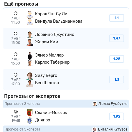
Ещё прогнозы
Кэрол Янг Су Ли
1.1
7 АВГ
Вендула Вальдманнова
14:30
Лоренцо Джустино
1.47
7 АВГ
Жером Ким
15:00
Элмер Меллер
1.25
7 АВГ
Карлос Табернер
16:30
Зизу Бергс
1.3
7 АВГ
Бен Шелтон
17:00
Прогнозы от экспертов
Прогноз от Эксперта
Людас Румбутис
Славия-Мозырь
1.92
7 АВГ
Дняпро
19:45
Прогноз от Эксперта
Виталий Кутузов