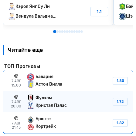
Кэрол Янг Су Ли
Бэйц
1.1
Вендула Вальдма...
Шэнь
Читайте еще
ТОП Прогнозы
Бавария
1.80
7 АВГ
Астон Вилла
15:00
Фулхэм
1.72
7 АВГ
Кристал Пэлас
20:00
Брюгге
1.82
7 АВГ
Кортрейк
21:45