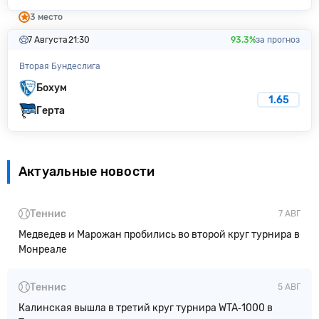
3 место
7 Августа
21:30
93.3%
за прогноз
Вторая Бундеслига
Бохум
1.65
Герта
Актуальные новости
Теннис
7 АВГ
Медведев и Марожан пробились во второй круг турнира в
Монреале
Теннис
5 АВГ
Калинская вышла в третий круг турнира WTA‑1000 в