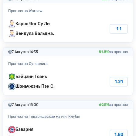
Прогноз на Warsaw
Кэрол Янг Су Ли
1.1
Вендула Вальдма.
7 Августа
14:35
81.8%
за прогноз
Прогноз на Суперлига
Бэйцзин Гоань
1.21
Шэньчжэнь Пэн С.
7 Августа
15:00
69.5%
за прогноз
Прогноз на Товарищеские матчи. Клубы
Бавария
1.80