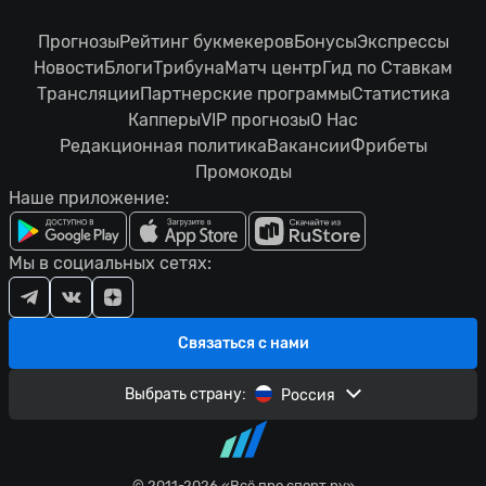
Прогнозы
Рейтинг букмекеров
Бонусы
Экспрессы
Новости
Блоги
Трибуна
Матч центр
Гид по Ставкам
Трансляции
Партнерские программы
Статистика
Капперы
VIP прогнозы
О Нас
Редакционная политика
Вакансии
Фрибеты
Промокоды
Наше приложение:
Мы в социальных сетях:
Связаться с нами
Выбрать страну:
Россия
© 2011-2026 «Всё про спорт.ру»