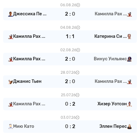
06.08.26
2
:
0
Джессика Пе ...
Камилла Рах ...
04.08.26
1
:
1
Камилла Рах ...
Катерина Си ...
02.08.26
2
:
0
Камилла Рах ...
Винус Уильямс
28.07.26
2
:
0
Джанис Тьен
Камилла Рах ...
25.07.26
0
:
2
Камилла Рах ...
Хизер Уотсон
03.07.26
0
:
2
Мию Като
Эллен Перес