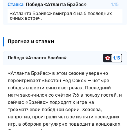
Ставка
Победа «Атланта Брэйвс»
1.15
«Атланта Брэйвс» выиграл 4 из 6 последних
очных встреч.
Прогноз и ставки
Победа «Атланта Брэйвс»
1.15
«Атланта Брэйвс» в этом сезоне уверенно
переигрывает «Бостон Ред Сокс» — четыре
победы в шести очных встречах. Последний
матч закончился со счётом 7:6 в пользу гостей, и
сейчас «Брэйвс» подходят к игре на
трёхматчевой победной серии. Хозяева,
напротив, проиграли четыре из пяти последних
игр, а оборона регулярно подводит в концовках.