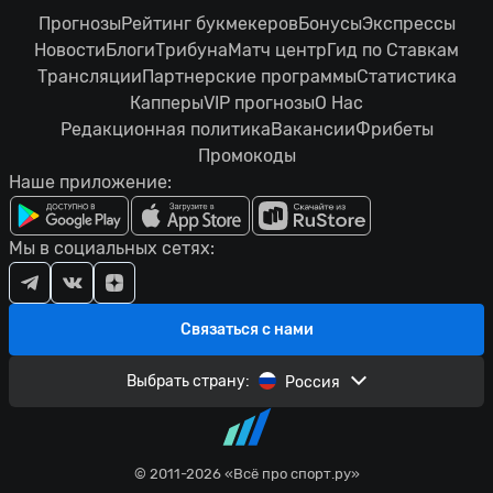
Прогнозы
Рейтинг букмекеров
Бонусы
Экспрессы
Новости
Блоги
Трибуна
Матч центр
Гид по Ставкам
Трансляции
Партнерские программы
Статистика
Капперы
VIP прогнозы
О Нас
Редакционная политика
Вакансии
Фрибеты
Промокоды
Наше приложение:
Мы в социальных сетях:
Связаться с нами
Выбрать страну:
Россия
© 2011-2026 «Всё про спорт.ру»