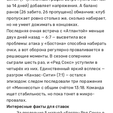
за 14 дней) добавляет напряжения. А баланс
ранов (26 забито, 26 пропущено) обманчив: клуб
пропускает ровно столько же, сколько набирает,
но не умеет дожимать в концовках.
Последняя очная встреча с «Атлантой» меньше
двух дней назад — 6:7 — высветила все
проблемы: атака у «Бостона» способна набирать
очки, а вот оборона регулярно проваливается в
решающие моменты. В сезоне соперники
сыграли шесть раз, и «Ред Сокс» уступили в
четырёх из них. Единственный яркий всплеск —
разгром «Канзас-Сити» (7:1) — остался
эпизодом: следом последовали три поражения
от «Миннесоты» с общим счётом 13:18. Команда
ищет стабильность, но пока тонет в микро-
провалах.
Интересные факты для ставок
За последние 5 матчей «Бостон Ред Сокс» в