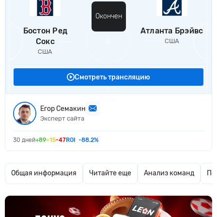
Окончен
Бостон Ред
Атланта Брэйвс
Сокс
США
США
Смотреть трансляцию
Егор Семакин
Эксперт сайта
30 дней
+89
=15
-47
ROI
-88.2%
Общая информация
Читайте еще
Анализ команд
По