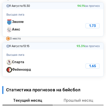
9 Августа
15:30
94.1%
за прогноз
Высшая лига
Зволле
1.73
Аякс
3 место
9 Августа
13:15
93.3%
за прогноз
Высшая лига
Спарта
1.65
Фейеноорд
Статистика прогнозов на бейсбол
Текущий месяц
Прошлый месяц