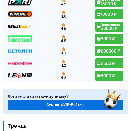
Эксклюзив
15000 ₽
4.9
10000 ₽
4.8
Эксклюзив
30000 ₽
4.5
8000 ₽
4.5
200000 ₽
4.3
2500 ₽
4.2
3000 ₽
4.2
Хотите ставить по-крупному?
Смотреть VIP-Рейтинг
Тренды