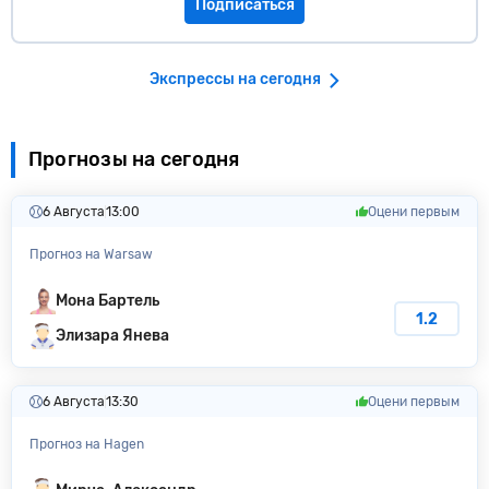
Подписаться
Экспрессы на сегодня
Прогнозы на сегодня
6 Августа
13:00
Оцени первым
Прогноз на Warsaw
Мона Бартель
1.2
Элизара Янева
6 Августа
13:30
Оцени первым
Прогноз на Hagen