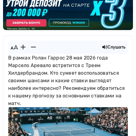
Слушать
В рамках Ролан Гаррос 28 мая 2026 года
Марсело Аревало встретится с Треем
Хилдербрандом. Кто сумеет воспользоваться
своими шансами и какие ставки выглядят
наиболее интересно? Рекомендуем обратиться
к нашему прогнозу за основными ставками на
матч.