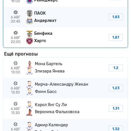
Рейнджерс
19:00
ПАОК
1.83
6 АВГ
Андерлехт
20:45
Бенфика
1.87
6 АВГ
Хартс
22:00
Ещё прогнозы
Мона Бартель
1.2
6 АВГ
Элизара Янева
13:00
Мирча-Александру Жекан
1.23
6 АВГ
Финн Басс
13:30
Кэрол Янг Су Ли
1.31
6 АВГ
Вероника Фальковска
13:30
Адмир Календер
1.32
6 АВГ