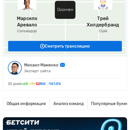
Окончен
Марсело
Трей
Аревало
Хилдербранд
Сальвадор
США
Смотреть трансляцию
Михаил Маменко
Эксперт сайта
30 дней
+68
=18
-52
ROI
-147.0%
Общая информация
Анализ команд
Популярные букме