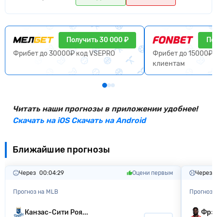
Получить 30 000 ₽
По
Фрибет до 30000₽ код VSEPRO
Фрибет до 15000₽ 
клиентам
Читать наши прогнозы в приложении удобнее!
Скачать на iOS
Скачать на Android
Ближайшие прогнозы
Через
00:04:28
Оцени первым
Через
Прогноз на MLB
Прогноз 
Канзас-Сити Poя...
Фрэ