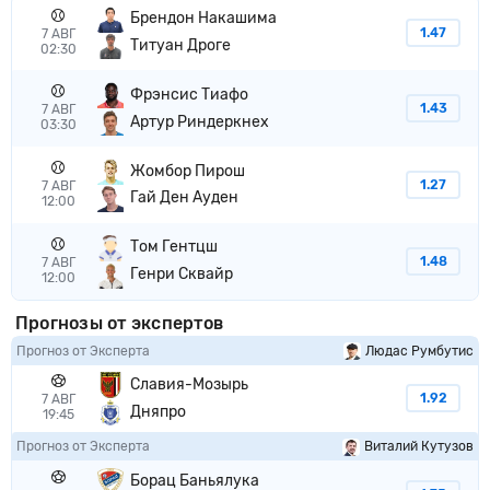
Брендон Накашима
1.47
7 АВГ
Титуан Дроге
02:30
Фрэнсис Тиафо
1.43
7 АВГ
Артур Риндеркнех
03:30
Жомбор Пирош
1.27
7 АВГ
Гай Ден Ауден
12:00
Том Гентцш
1.48
7 АВГ
Генри Сквайр
12:00
Прогнозы от экспертов
Прогноз от Эксперта
Людас Румбутис
Славия-Мозырь
1.92
7 АВГ
Дняпро
19:45
Прогноз от Эксперта
Виталий Кутузов
Борац Баньялука