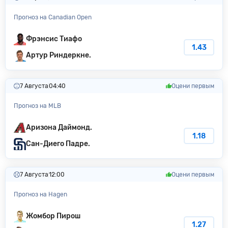
Прогноз на Canadian Open
Фрэнсис Тиафо
1.43
Артур Риндеркне.
7 Августа
04:40
Оцени первым
Прогноз на MLB
Аризона Даймонд.
1.18
Сан-Диего Падре.
7 Августа
12:00
Оцени первым
Прогноз на Hagen
Жомбор Пирош
1.27