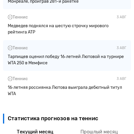
Монреале, проиграв 281-й ракетке
Теннис
3 АВГ
Медведев поднялся на шестую строчку мирового
рейтинга ATP
Теннис
3 АВГ
Тарпищев оценил победу 16‑летней Лютовой на турнире
WTA 250 в Мемфисе
Теннис
3 АВГ
16‑летняя россиянка Лютова выиграла дебютный титул
WTA
Статистика прогнозов на теннис
Текущий месяц
Прошлый месяц