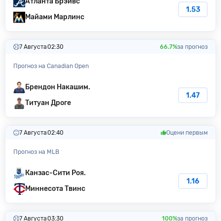
Атланта Брэйвс
1.53
Майами Марлинс
7 Августа
02:30
66.7%
за прогноз
Прогноз на Canadian Open
Брендон Накашим.
1.47
Титуан Дроге
7 Августа
02:40
Оцени первым
Прогноз на MLB
Канзас-Сити Poя.
1.16
Миннесота Твинс
7 Августа
03:30
100%
за прогноз