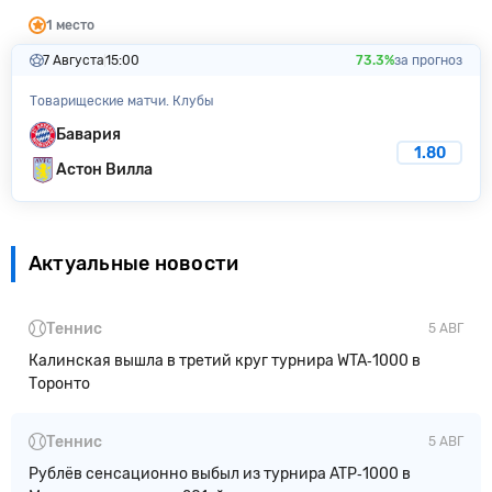
1 место
7 Августа
15:00
73.3%
за прогноз
Товарищеские матчи. Клубы
Бавария
1.80
Астон Вилла
Актуальные новости
Теннис
5 АВГ
Калинская вышла в третий круг турнира WTA‑1000 в
Торонто
Теннис
5 АВГ
Рублёв сенсационно выбыл из турнира ATP‑1000 в