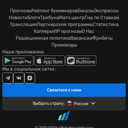
Прогнозы
Рейтинг букмекеров
Бонусы
Экспрессы
Новости
Блоги
Трибуна
Матч центр
Гид по Ставкам
Трансляции
Партнерские программы
Статистика
Капперы
VIP прогнозы
О Нас
Редакционная политика
Вакансии
Фрибеты
Промокоды
Наше приложение:
Мы в социальных сетях:
Связаться с нами
Выбрать страну:
Россия
© 2011-2026 «Всё про спорт.ру»