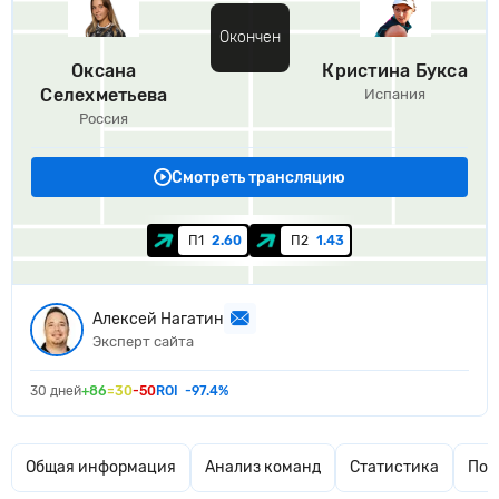
Окончен
Оксана
Кристина Букса
Селехметьева
Испания
Россия
Смотреть трансляцию
П1
2.60
П2
1.43
Алексей Нагатин
Эксперт сайта
30 дней
+86
=30
-50
ROI
-97.4%
Общая информация
Анализ команд
Статистика
Поп