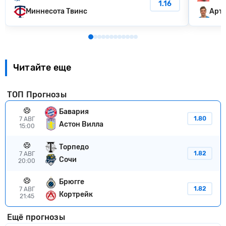
1.16
Миннесота Твинс
Арту
Читайте еще
ТОП Прогнозы
Бавария
1.80
7 АВГ
Астон Вилла
15:00
Торпедо
1.82
7 АВГ
Сочи
20:00
Брюгге
1.82
7 АВГ
Кортрейк
21:45
Ещё прогнозы