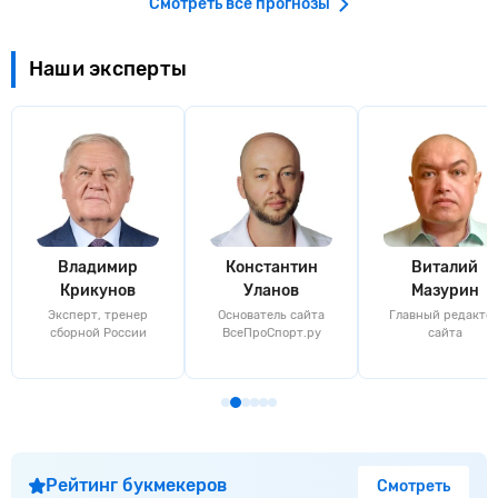
Смотреть все прогнозы
Наши эксперты
Владимир
Константин
Виталий
Крикунов
Уланов
Мазурин
Эксперт, тренер
Основатель сайта
Главный редакто
сборной России
ВсеПроСпорт.ру
сайта
Рейтинг букмекеров
Смотреть