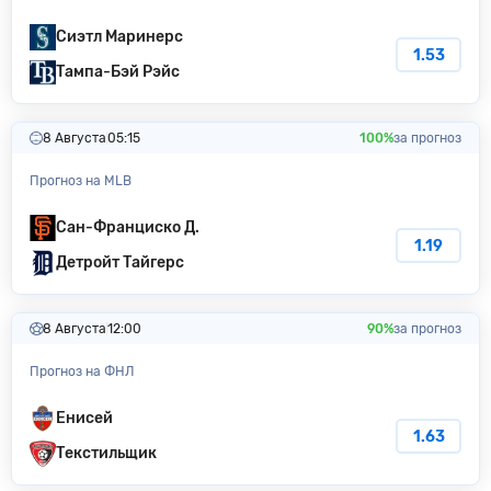
Сиэтл Маринерс
1.53
Тампа-Бэй Pэйc
8 Августа
05:15
100%
за прогноз
Прогноз на MLB
Сан-Франциско Д.
1.19
Детройт Тайгерс
8 Августа
12:00
90%
за прогноз
Прогноз на ФНЛ
Енисей
1.63
Текстильщик