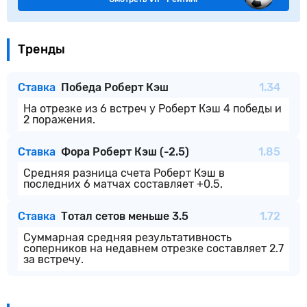
Тренды
Ставка
Победа Роберт Кэш
1.34
На отрезке из 6 встреч у Роберт Кэш 4 победы и
2 поражения.
Ставка
Фора Роберт Кэш (-2.5)
1.85
Средняя разница счета Роберт Кэш в
последних 6 матчах составляет +0.5.
Ставка
Тотал сетов меньше 3.5
1.72
Суммарная средняя результативность
соперников на недавнем отрезке составляет 2.7
за встречу.