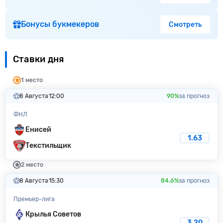
Бонусы букмекеров
Смотреть
Ставки дня
1 место
8 Августа
12:00
90%
за прогноз
ФНЛ
Енисей
1.63
Текстильщик
2 место
8 Августа
15:30
84.6%
за прогноз
Премьер-лига
Крылья Советов
3.20