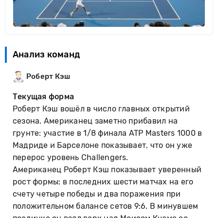
Анализ команд
Роберт Кэш
Текущая форма
Роберт Кэш вошёл в число главных открытий
сезона. Американец заметно прибавил на
грунте: участие в 1/8 финала ATP Masters 1000 в
Мадриде и Барселоне показывает, что он уже
перерос уровень Challengers.
Американец Роберт Кэш показывает уверенный
рост формы: в последних шести матчах на его
счету четыре победы и два поражения при
положительном балансе сетов 9:6. В минувшем