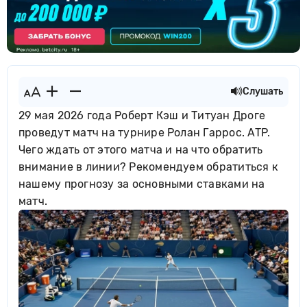
Слушать
29 мая 2026 года Роберт Кэш и Титуан Дроге
проведут матч на турнире Ролан Гаррос. ATP.
Чего ждать от этого матча и на что обратить
внимание в линии? Рекомендуем обратиться к
нашему прогнозу за основными ставками на
матч.