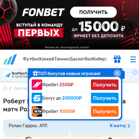
Футбол
Хоккей
Теннис
Баскетбол
Киберспорт
ТОП бонусов новым игрокам!
ВсеПроСпорт
Скачать
В приложении удобнее
Получить
Фрибет
2500₽
Прогнозы
...
Robert Cash - Titouan Droguet
Получить
Бонус до
200000₽
Роберт Кэш — Титуан Дроге: прогноз на
матч Ролан Гаррос. ATP
Получить
Фрибет
10000₽
Ролан Гаррос. ATP.
К матчу