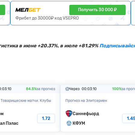
Получить 30 000 ₽
Фрибет до 30000₽ код VSEPRO
тистика в июне +20.37%, в июле +81.29%
Подписывайся
0:03:09
84.5%
за прогноз
Через
00:03:09
100%
за прог
 Товарищеские матчи. Клубы
Прогноз на Элитсериен
эм
Саннефьорд
1.72
1.4
ал Пэлас
КФУМ