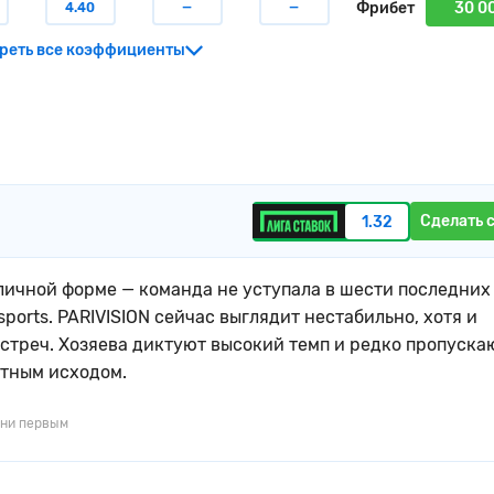
Фрибет
30 0
4.40
—
—
реть все коэффициенты
Сделать 
1.32
тличной форме — команда не уступала в шести последних
ports. PARIVISION сейчас выглядит нестабильно, хотя и
стреч. Хозяева диктуют высокий темп и редко пропуска
ятным исходом.
ни первым