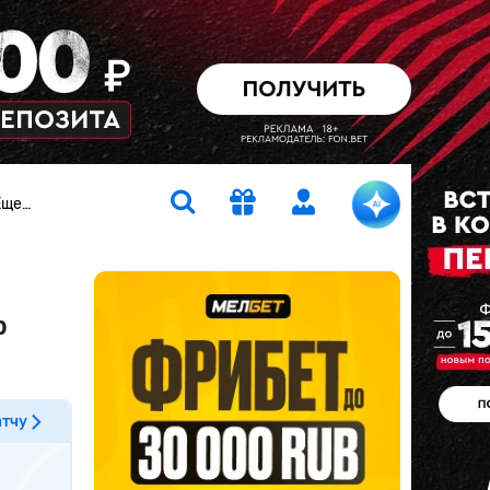
Еще…
p
атчу