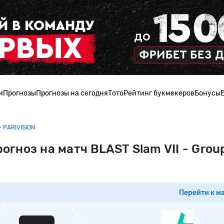
и
Прогнозы
Прогнозы на сегодня
Тото
Рейтинг букмекеров
Бонусы
- PARIVISION
рогноз на матч BLAST Slam VII - Grou
Перейти к м