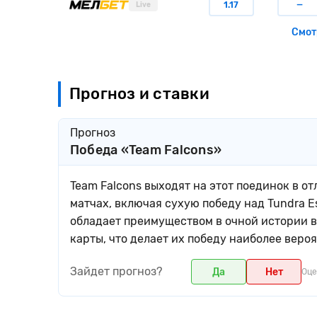
1.17
—
Live
Смот
Прогноз и ставки
Прогноз
Победа «Team Falcons»
Team Falcons выходят на этот поединок в о
матчах, включая сухую победу над Tundra Es
обладает преимуществом в очной истории в
карты, что делает их победу наиболее веро
Зайдет прогноз?
Да
Нет
Оце