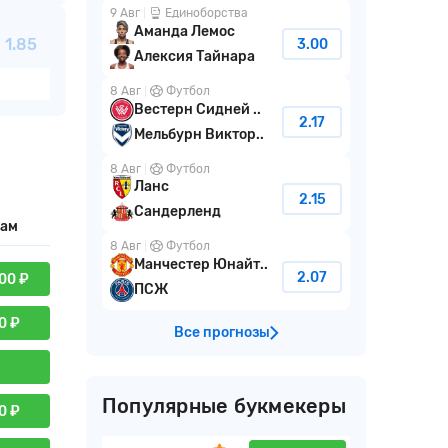
9 Авг
Единоборства
Аманда Лемос
1.85
3.00
Алексия Тайнара
8 Авг
Футбол
Вестерн Сидней ..
2.17
Мельбурн Виктор..
8 Авг
Футбол
Ланс
2.15
Сандерленд
кам
8 Авг
Футбол
Манчестер Юнайт..
2.07
00 ₽
ПСЖ
0 ₽
Все прогнозы
Популярные букмекеры
0 ₽