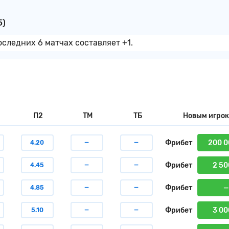
5)
оследних 6 матчах составляет +1.
П2
ТМ
ТБ
Новым игро
Фрибет
200 0
4.20
—
—
Фрибет
2 50
4.45
—
—
Фрибет
—
4.85
—
—
Фрибет
3 00
5.10
—
—