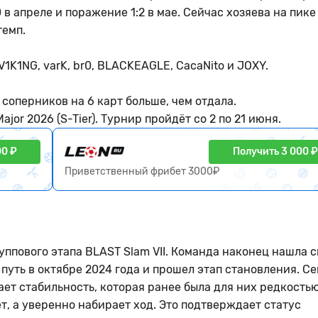
 в апреле и поражение 1:2 в мае. Сейчас хозяева на пике
темп.
1K1NG, varK, br0, BLACKEAGLE, CacaNito и JOXY.
соперников на 6 карт больше, чем отдала.
jor 2026 (S-Tier). Турнир пройдёт со 2 по 21 июня.
00 ₽
Получить 3 000 ₽
Приветственный фрибет 3000₽
ппового этапа BLAST Slam VII. Команда наконец нашла 
 путь в октябре 2024 года и прошел этап становления. С
вает стабильность, которая ранее была для них редкостью
, а уверенно набирает ход. Это подтверждает статус