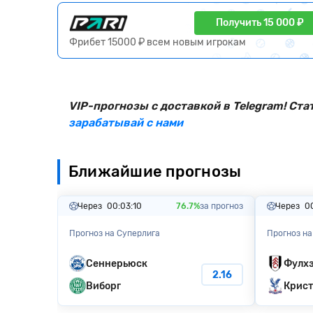
Получить 15 000 ₽
Фрибет 15000 ₽ всем новым игрокам
VIP-прогнозы с доставкой в Telegram! Ста
зарабатывай с нами
Ближайшие прогнозы
Через
00:03:09
76.7%
за прогноз
Через
0
Прогноз на Суперлига
Прогноз на
Сеннерьюск
Фулх
2.16
Виборг
Крист