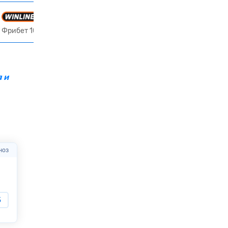
Получить 10 000 ₽
Фрибет 10000₽ всем новым игрокам
 и
ноз
Через
00:03:09
83.3%
за прогноз
Через
00:03:09
Эстерсунд
Сеута
5
1.53
Сундсваль
Малага