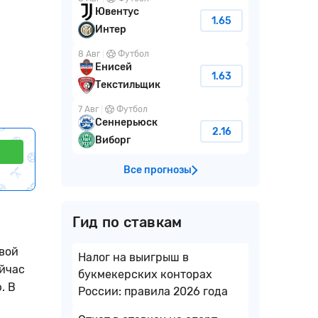
Ювентус
1.65
Интер
8 Авг
Футбол
Енисей
1.63
Текстильщик
7 Авг
Футбол
Сеннерьюск
2.16
Виборг
Все прогнозы
Гид по ставкам
свой
Налог на выигрыш в
ейчас
букмекерских конторах
. В
России: правила 2026 года