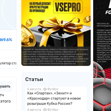
169.6%
улятор ставок
Ставки дня
Актуальные новости
Коммен
Статьи
ушать
5 августа
Футбол
Как «Спартак», «Зенит» и
тч
«Краснодар» стартуют в новом
 этого
розыгрыше Кубка России?
4 августа
Футбол