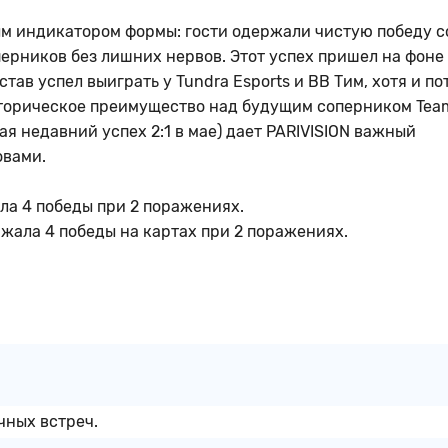
ым индикатором формы: гости одержали чистую победу с
оперников без лишних нервов. Этот успех пришел на фоне
став успел выиграть у Tundra Esports и BB Тим, хотя и п
сторическое преимущество над будущим соперником Tea
чая недавний успех 2:1 в мае) дает PARIVISION важный
овами.
ла 4 победы при 2 поражениях.
ржала 4 победы на картах при 2 поражениях.
чных встреч.