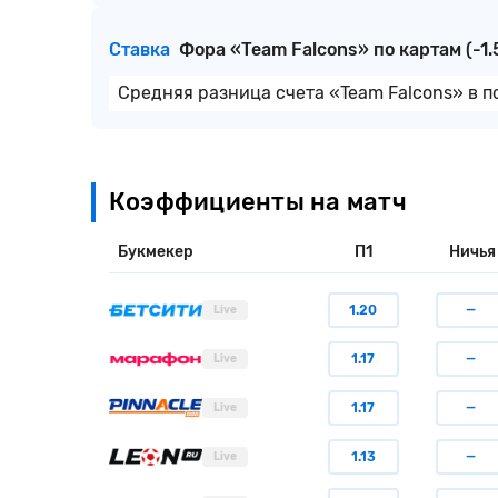
Ставка
Фора «Team Falcons» по картам (-1.
Средняя разница счета «Team Falcons» в п
Коэффициенты на матч
Букмекер
П1
Ничья
1.20
—
Live
1.17
—
Live
1.17
—
Live
1.13
—
Live