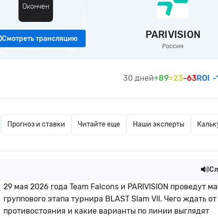
Окончен
PARIVISION
Смотреть трансляцию
Россия
30 дней
+89
=23
-63
ROI
-
Прогноз и ставки
Читайте еще
Наши эксперты
Кальк
Сл
29 мая 2026 года Team Falcons и PARIVISION проведут ма
группового этапа турнира BLAST Slam VII. Чего ждать от
противостояния и какие варианты по линии выглядят