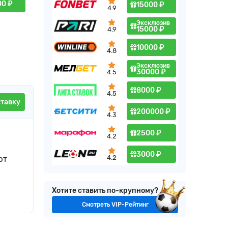
00 ₽
15000 ₽
4.9
Эксклюзив
15000 ₽
4.9
10000 ₽
4.8
Эксклюзив
30000 ₽
4.5
8000 ₽
4.5
ставку
200000 ₽
4.3
2500 ₽
4.2
3000 ₽
4.2
ют
Хотите ставить по-крупному?
Смотреть VIP-Рейтинг