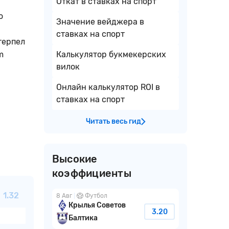
Откат в ставках на спорт
о
Значение вейджера в
ставках на спорт
отерпел
m
Калькулятор букмекерских
вилок
Онлайн калькулятор ROI в
ставках на спорт
Читать весь гид
Высокие
коэффициенты
1.32
8 Авг
Футбол
Крылья Советов
3.20
Балтика