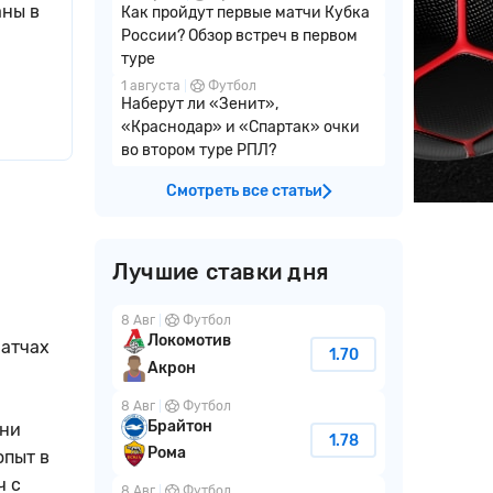
аны в
Как пройдут первые матчи Кубка
России? Обзор встреч в первом
туре
1 августа
Футбол
Наберут ли «Зенит»,
«Краснодар» и «Спартак» очки
во втором туре РПЛ?
Смотреть все статьи
Лучшие ставки дня
8 Авг
Футбол
Локомотив
матчах
1.70
Акрон
8 Авг
Футбол
Брайтон
 ни
1.78
Рома
опыт в
ч с
8 Авг
Футбол