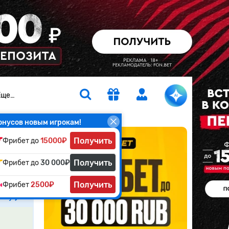
Еще…
онусов новым игрокам!
Получить
Фрибет до
15000₽
рос.
Получить
Фрибет до
30 000₽
Получить
Фрибет
2500₽
атчу