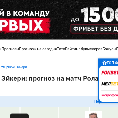
и
Прогнозы
Прогнозы на сегодня
Тото
Рейтинг букмекеров
Бонусы
ТОП б
 Ульрикке Эйкери
Эйкери: прогноз на матч Ролан Гар
Перейти к м