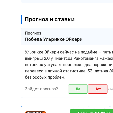
Прогноз и ставки
Прогноз
Победа Ульрикке Эйкери
Ульрикке Эйкери сейчас на подъёме — пять 
выигрыш 2:0 у Тиантсоа Ракотоманга Ражаон
встречах уступает норвежке: два поражени
перевеса в личной статистике, 33-летняя Э
без особых проблем.
Зайдет прогноз?
Да
Нет
2 г