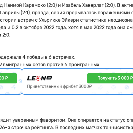
 Наимой Карамоко (2:0) и Изабель Хаверлаг (2:0). В акти
Гаврилы (2:1), правда, серия прерывалась поражениями 
й истории встреч с Ульрикке Эйкери статистика неоднозна
а и 0:2 в октябре 2022 года, хотя в мае 2022 года она с
 2:0.
держала 4 победы в 6 встречах.
9 выигранных сетов против 6 проигранных.
00 ₽
Получить 3 000 ₽
Приветственный фрибет 3000₽
лядит уверенным фаворитом. Она опирается на статус о
26-я строчка рейтинга. В последних матчах теннисистк