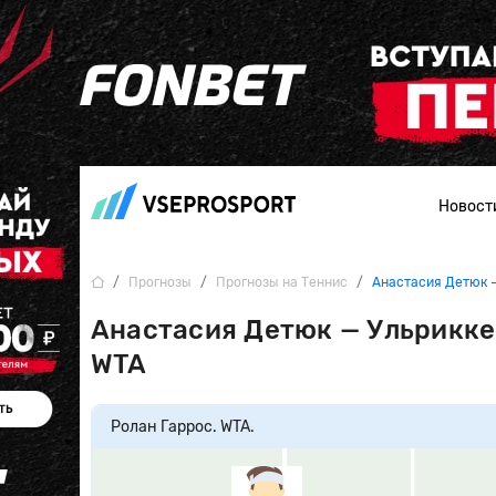
Новост
Прогнозы
Прогнозы на Теннис
Анастасия Детюк -
Анастасия Детюк — Ульрикке 
WTA
Ролан Гаррос. WTA.