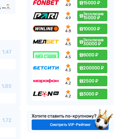
15000 ₽
4.9
...
Эксклюзив
15000 ₽
4.9
10000 ₽
4.8
Эксклюзив
30000 ₽
4.5
1.47
8000 ₽
4.5
200000 ₽
4.3
2500 ₽
4.2
1.85
3000 ₽
4.2
Хотите ставить по-крупному?
1.72
Смотреть VIP-Рейтинг