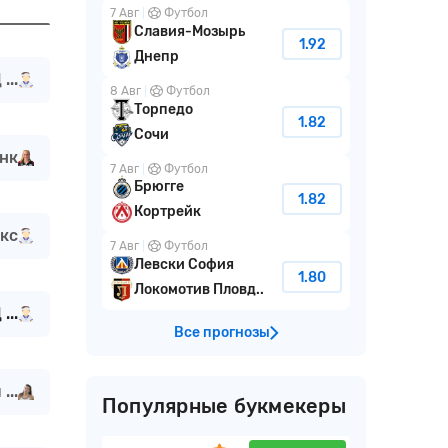
7 Авг
Футбол
Славия-Мозырь
1.92
Днепр
...
8 Авг
Футбол
Торпедо
1.82
Сочи
нк
7 Авг
Футбол
Брюгге
1.82
Кортрейк
кс
7 Авг
Футбол
Левски София
1.80
Локомотив Пловд..
...
Все прогнозы
...
Популярные букмекеры