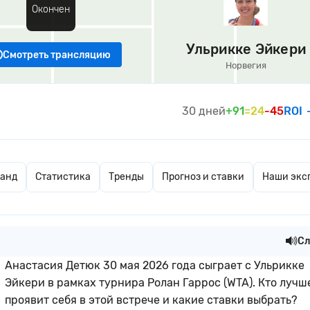
Окончен
Ульрикке Эйкери
Смотреть трансляцию
Норвегия
30 дней
+91
=24
-45
ROI
манд
Статистика
Тренды
Прогноз и ставки
Наши экс
Сл
Анастасия Детюк 30 мая 2026 года сыграет с Ульрикке
Эйкери в рамках турнира Ролан Гаррос (WTA). Кто лучш
проявит себя в этой встрече и какие ставки выбрать?