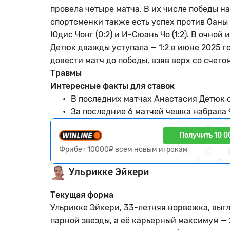
провела четыре матча. В их числе победы над
спортсменки также есть успех против Оаны 
Юдис Чонг (0:2) и И-Сюань Чо (1:2). В очно
Детюк дважды уступала — 1:2 в июне 2025 год
довести матч до победы, взяв верх со счетом
Травмы
Интересные факты для ставок
В последних матчах Анастасия Детюк о
За последние 6 матчей чешка набрала 
Получить 10 0
Фрибет 10000₽ всем новым игрокам
Ульрикке Эйкери
Текущая форма
Ульрикке Эйкери, 33-летняя норвежка, выг
парной звезды, а её карьерный максимум — 