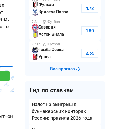
ве
Фулхэм
1.72
от
Кристал Пэлас
чна:
7 Авг
Футбол
могла
Бавария
1.80
Астон Вилла
7 Авг
Футбол
Гамба Осака
2.35
Урава
Все прогнозы
Гид по ставкам
Налог на выигрыш в
букмекерских конторах
пытной
России: правила 2026 года
а