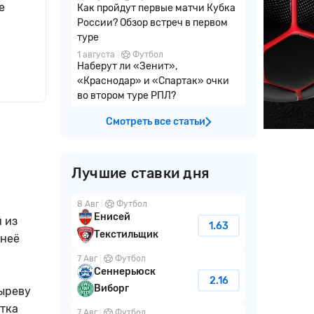
е
Как пройдут первые матчи Кубка
России? Обзор встреч в первом
туре
1 августа
Футбол
Наберут ли «Зенит»,
«Краснодар» и «Спартак» очки
во втором туре РПЛ?
Смотреть все статьи
Лучшие ставки дня
8 Авг
Футбол
Енисей
 из
1.63
Текстильщик
 неё
7 Авг
Футбол
Сеннерьюск
2.16
Виборг
зыреву
стка
7 Авг
Футбол