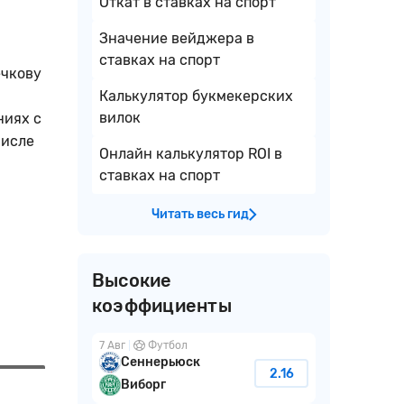
Откат в ставках на спорт
Значение вейджера в
ставках на спорт
ечкову
Калькулятор букмекерских
вилок
ниях с
числе
Онлайн калькулятор ROI в
ставках на спорт
Читать весь гид
Высокие
коэффициенты
7 Авг
Футбол
Сеннерьюск
2.16
Виборг