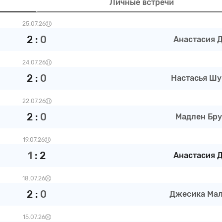
Личные встречи
25.07.26
2
:
0
Анастасия Д 
24.07.26
2
:
0
Настасья Шу
22.07.26
2
:
0
Мадлен Бру
19.07.26
1
:
2
Анастасия Д 
18.07.26
2
:
0
Джесика Мал 
15.07.26