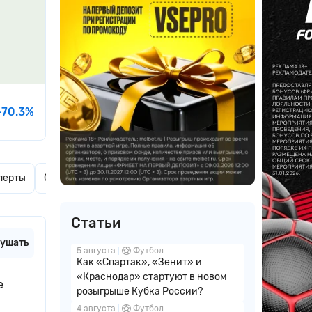
-70.3%
перты
Ставки дня
Актуальные новости
Комментарии
Статьи
ушать
5 августа
Футбол
Как «Спартак», «Зенит» и
«Краснодар» стартуют в новом
е
розыгрыше Кубка России?
4 августа
Футбол