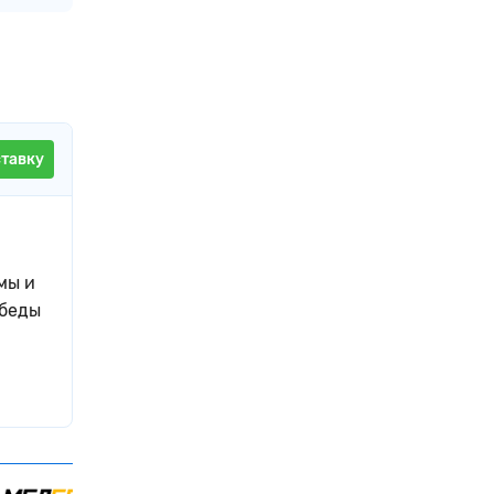
ставку
й
мы и
обеды