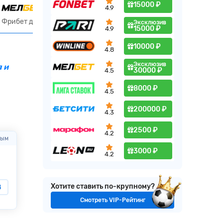
15000 ₽
Получить 30 000 ₽
4.9
Фрибет до 30000₽ код VSEPRO
Эксклюзив
15000 ₽
4.9
10000 ₽
4.8
Эксклюзив
 и
30000 ₽
4.5
8000 ₽
4.5
200000 ₽
4.3
2500 ₽
4.2
вым
Через
00:31:21
Оцените первым
Через
00:31:21
3000 ₽
4.2
Карлос Табернер
Борис Ариа
Хотите ставить по-крупному?
8
1.28
Марко Топо
Эндрю Полс
Смотреть VIP-Рейтинг