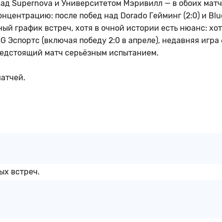
над Supernova и Университетом Мэривилл — в обоих мат
нцентрацию: после побед над Dorado Гейминг (2:0) и Blue
ный график встреч, хотя в очной истории есть нюанс: хот
 Эспортс (включая победу 2:0 в апреле), недавняя игра 
редстоящий матч серьёзным испытанием.
матчей.
ых встреч.