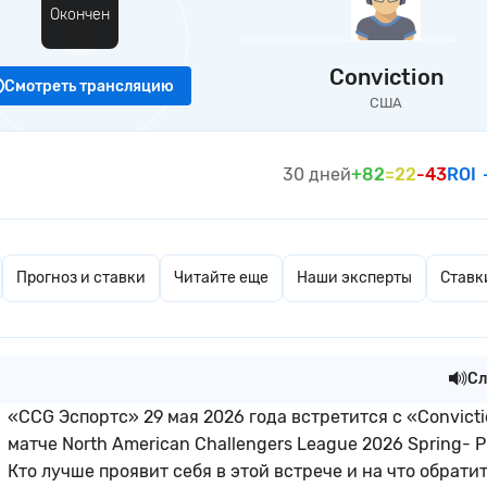
Окончен
Conviction
Смотреть трансляцию
США
30 дней
+82
=22
-43
ROI
Прогноз и ставки
Читайте еще
Наши эксперты
Ставк
Сл
«CCG Эспортс» 29 мая 2026 года встретится с «Convicti
матче North American Challengers League 2026 Spring- Pl
Кто лучше проявит себя в этой встрече и на что обрати