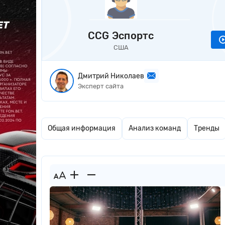
CCG Эспортс
США
Дмитрий Николаев
Эксперт сайта
Общая информация
Анализ команд
Тренды