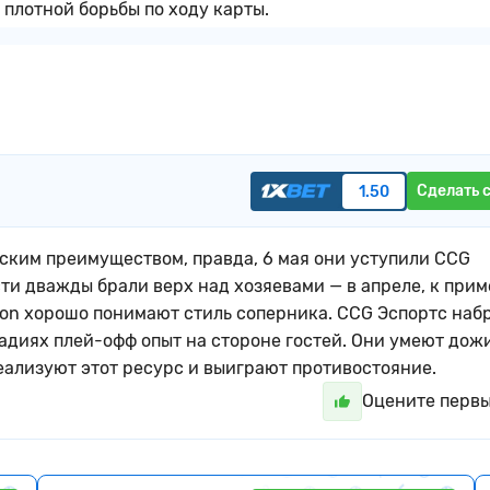
плотной борьбы по ходу карты.
Сделать 
1.50
ческим преимуществом, правда, 6 мая они уступили CCG
сти дважды брали верх над хозяевами — в апреле, к прим
ction хорошо понимают стиль соперника. CCG Эспортс наб
адиях плей-офф опыт на стороне гостей. Они умеют дож
реализуют этот ресурс и выиграют противостояние.
Оцените перв