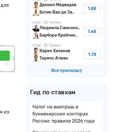
 для
Даниил Медведев
1.88
Ботик Ван де За..
6 Авг
Теннис
Людмила Самсоно..
1.68
Барбора Крейчик..
5 Авг
Теннис
Карен Хачанов
1.78
Теренс Атман
Все прогнозы
Гид по ставкам
Налог на выигрыш в
м из
букмекерских конторах
России: правила 2026 года