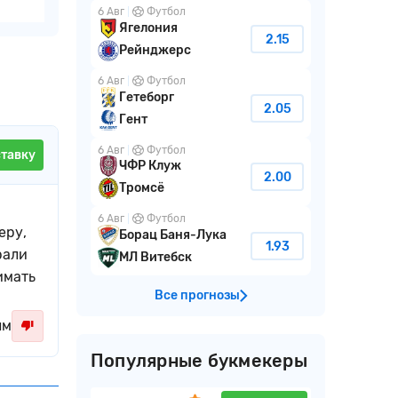
6 Авг
Футбол
Ягелония
2.15
Рейнджерс
6 Авг
Футбол
Гетеборг
2.05
Гент
6 Авг
Футбол
ставку
ЧФР Клуж
2.00
Тромсё
6 Авг
Футбол
еру,
Борац Баня-Лука
1.93
рали
МЛ Витебск
имать
Все прогнозы
ым
Популярные букмекеры