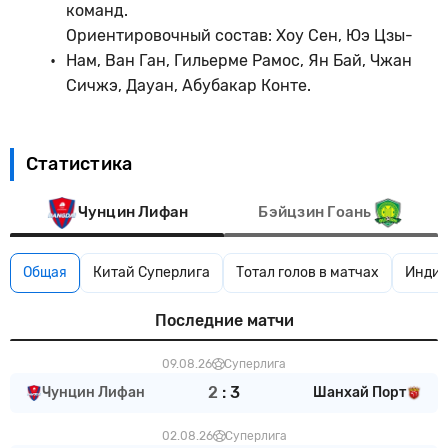
команд.
Ориентировочный состав: Хоу Сен, Юэ Цзы-
Нам, Ван Ган, Гильерме Рамос, Ян Бай, Чжан
Сичжэ, Дауан, Абубакар Конте.
Статистика
Чунцин Лифан
Бэйцзин Гоань
Общая
Китай Суперлига
Тотал голов в матчах
Индив
Последние матчи
09.08.26
Суперлига
2
:
3
Чунцин Лифан
Шанхай Порт
02.08.26
Суперлига