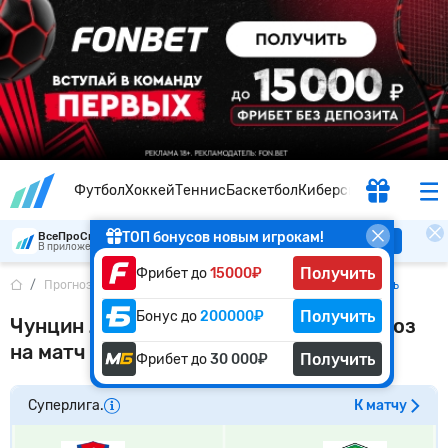
Футбол
Хоккей
Теннис
Баскетбол
Киберспорт
ТОП бонусов новым игрокам!
ВсеПроСпорт
Скачать
В приложении удобнее
Получить
Фрибет до
15000₽
Прогнозы
...
Chongqing Tongliang Long - Бэйцзин Гоань
Получить
Бонус до
200000₽
Чунцин Лифан — Бэйцзин Гоань: прогноз
на матч Суперлига
Получить
Фрибет до
30 000₽
Суперлига.
К матчу