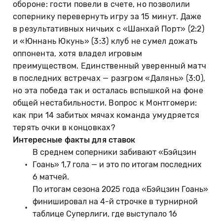
обороне: гости повели в счете, но позволили
сопернику перевернуть игру за 15 минут. Даже
в результативных ничьих с «Шанхай Порт» (2:2)
и «Юннань Юкунь» (3:3) клуб не сумел дожать
оппонента, хотя владел игровым
преимуществом. Единственный уверенный матч
в последних встречах — разгром «Далянь» (3:0),
но эта победа так и осталась вспышкой на фоне
общей нестабильности. Вопрос к Монтгомери:
как при 14 забитых мячах команда умудряется
терять очки в концовках?
Интересные факты для ставок
В среднем соперники забивают «Бэйцзин
Гоань» 1,7 гола — и это по итогам последних
6 матчей.
По итогам сезона 2025 года «Бэйцзин Гоань»
финишировал на 4-й строчке в турнирной
таблице Суперлиги, где выступало 16