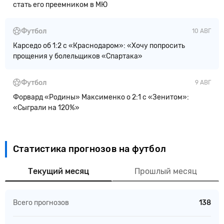
стать его преемником в МЮ
Футбол
10 АВГ
Карседо об 1:2 с «Краснодаром»: «Хочу попросить
прощения у болельщиков «Спартака»
Футбол
9 АВГ
Форвард «Родины» Максименко о 2:1 с «Зенитом»:
«Сыграли на 120%»
Статистика прогнозов на футбол
Текущий месяц
Прошлый месяц
Всего прогнозов
138