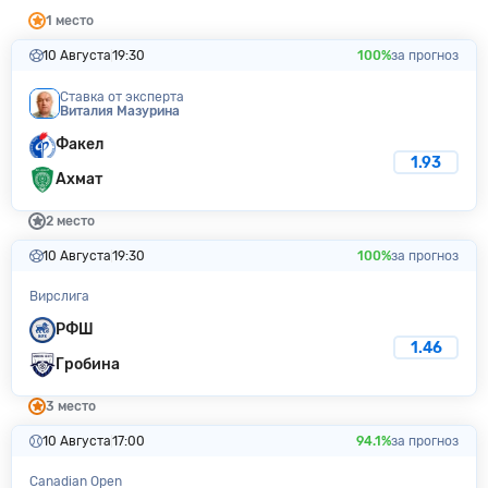
1 место
10 Августа
19:30
100%
за прогноз
Ставка от эксперта
Виталия Мазуринa
Факел
1.93
Ахмат
2 место
10 Августа
19:30
100%
за прогноз
Вирслига
РФШ
1.46
Гробина
3 место
10 Августа
17:00
94.1%
за прогноз
Canadian Open