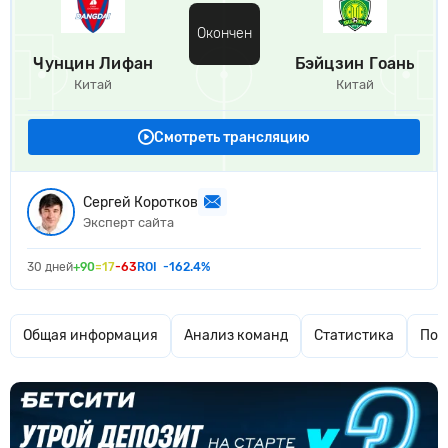
Окончен
Чунцин Лифан
Бэйцзин Гоань
Китай
Китай
Смотреть трансляцию
Сергей Коротков
Эксперт сайта
30 дней
+90
=17
-63
ROI
-162.4%
Общая информация
Анализ команд
Статистика
Поп