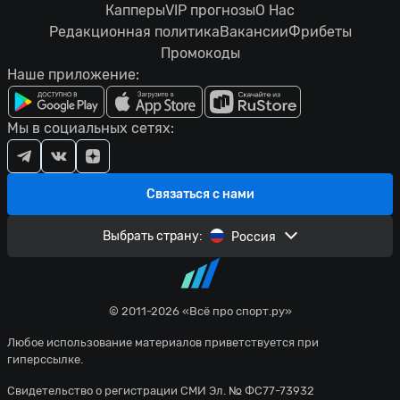
Капперы
VIP прогнозы
О Нас
Редакционная политика
Вакансии
Фрибеты
Промокоды
Наше приложение:
Мы в социальных сетях:
Связаться с нами
Выбрать страну:
Россия
© 2011-2026 «Всё про спорт.ру»
Любое использование материалов приветствуется при
гиперссылке.
Свидетельство о регистрации СМИ Эл. № ФС77-73932