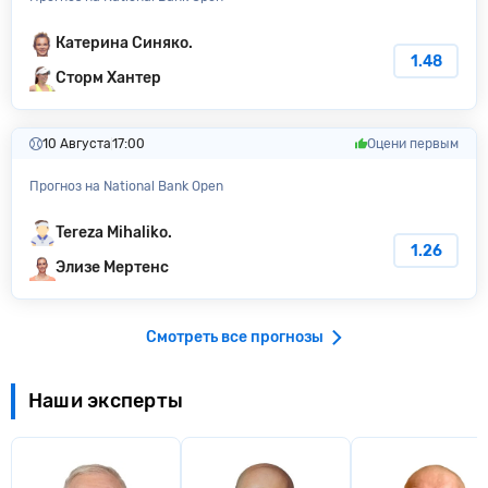
Катерина Синяко.
1.48
Сторм Хантер
10 Августа
17:00
Оцени первым
Прогноз на National Bank Open
Tereza Mihaliko.
1.26
Элизе Мертенс
Смотреть все прогнозы
Наши эксперты