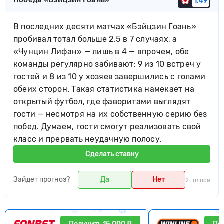
Победа «Бэйцзин Гоань»
1.49
В последних десяти матчах «Бэйцзин Гоань»
пробивал тотал больше 2.5 в 7 случаях, а
«Чунцин Лифан» — лишь в 4 — впрочем, обе
команды регулярно забивают: 9 из 10 встреч у
гостей и 8 из 10 у хозяев завершились с голами
обеих сторон. Такая статистика намекает на
открытый футбол, где фаворитами выглядят
гости — несмотря на их собственную серию без
побед. Думаем, гости смогут реализовать свой
класс и прервать неудачную полосу.
Сделать ставку
Зайдет прогноз?
Да
Нет
2 голоса