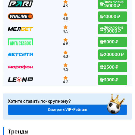
Эксклюзив
15000 ₽
4.9
10000 ₽
4.8
Эксклюзив
30000 ₽
4.5
8000 ₽
4.5
200000 ₽
4.3
2500 ₽
4.2
3000 ₽
4.2
Хотите ставить по-крупному?
Смотреть VIP-Рейтинг
Тренды