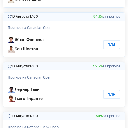
10 Августа
17:00
94.1%
за прогноз
Прогноз на Canadian Open
Жоао Фонсека
1.13
Бен Шелтон
10 Августа
17:00
33.3%
за прогноз
Прогноз на Canadian Open
Лернер Тьен
1.19
Тьяго Тиранте
10 Августа
17:00
50%
за прогноз
Прогноз на National Bank Open