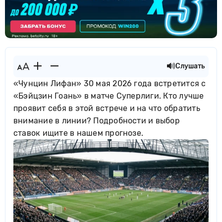
Слушать
«Чунцин Лифан» 30 мая 2026 года встретится с
«Бэйцзин Гоань» в матче Суперлиги. Кто лучше
проявит себя в этой встрече и на что обратить
внимание в линии? Подробности и выбор
ставок ищите в нашем прогнозе.