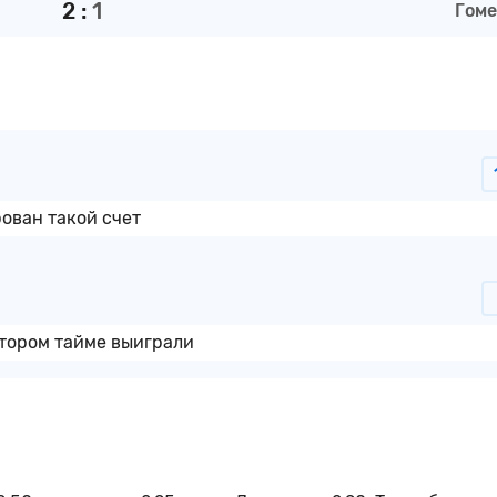
2
:
1
Гоме
рован такой счет
втором тайме выиграли