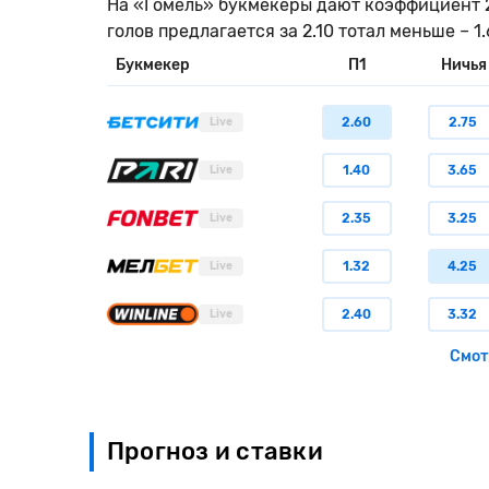
На «Гомель» букмекеры дают коэффициент 2.5
голов предлагается за 2.10 тотал меньше – 1
Букмекер
П1
Ничья
2.60
2.75
Live
1.40
3.65
Live
2.35
3.25
Live
1.32
4.25
Live
2.40
3.32
Live
Смот
Прогноз и ставки