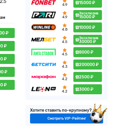
2.5
15000 ₽
4.9
Эксклюзив
15000 ₽
4.9
кам
10000 ₽
4.8
00 ₽
Эксклюзив
30000 ₽
4.5
00 ₽
8000 ₽
4.5
00 ₽
200000 ₽
4.3
00 ₽
2500 ₽
4.2
00 ₽
3000 ₽
4.2
Хотите ставить по-крупному?
Смотреть VIP-Рейтинг