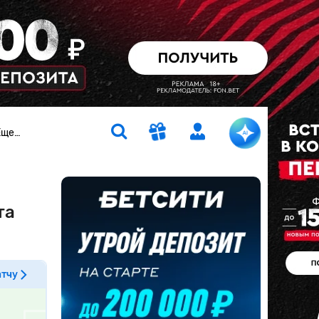
Еще…
та
атчу