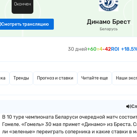
Окончен
Динамо Брест
Смотреть трансляцию
Беларусь
30 дней
+60
=4
-42
ROI
+18.5
ика
Тренды
Прогноз и ставки
Читайте еще
Наши экс
Сл
В 10 туре чемпионата Беларуси очередной матч состои
Гомеле. «Гомель» 30 мая примет «Динамо» из Бреста. С
ли «зеленые» переиграть соперника и какие ставки в м