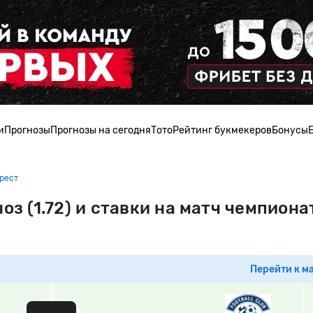
и
Прогнозы
Прогнозы на сегодня
Тото
Рейтинг букмекеров
Бонусы
Брест
оз (1.72) и ставки на матч чемпиона
Перейти к м