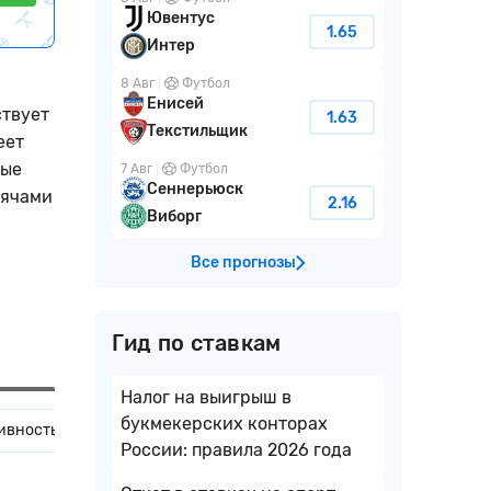
Ювентус
1.65
Интер
8 Авг
Футбол
Енисей
ствует
1.63
Текстильщик
еет
ные
7 Авг
Футбол
Сеннерьюск
мячами
2.16
Виборг
Все прогнозы
Гид по ставкам
Налог на выигрыш в
букмекерских конторах
ивность команд в личных встречах
Домашние и гостевые мат
России: правила 2026 года