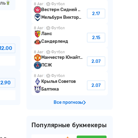
ль
8 Авг
Футбол
Вестерн Сидней ..
2.17
Мельбурн Виктор..
8 Авг
Футбол
Ланс
2.15
Сандерленд
12.00
8 Авг
Футбол
Манчестер Юнайт..
2.07
ПСЖ
8 Авг
Футбол
Крылья Советов
2.90
2.07
Балтика
Все прогнозы
Популярные букмекеры