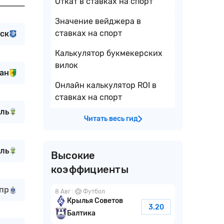
Откат в ставках на спорт
Значение вейджера в
ставках на спорт
ск
Калькулятор букмекерских
вилок
ан
Онлайн калькулятор ROI в
ставках на спорт
ль
Читать весь гид
ль
Высокие
коэффициенты
пр
8 Авг
Футбол
Крылья Советов
3.20
Балтика