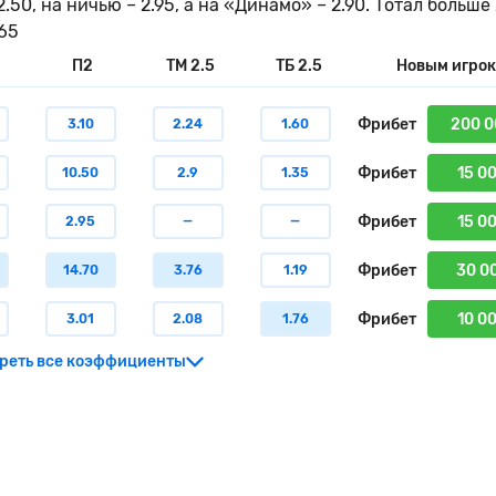
0, на ничью – 2.95, а на «Динамо» – 2.90. Тотал больше 
.65
П2
ТМ 2.5
ТБ 2.5
Новым игро
Фрибет
200 0
3.10
2.24
1.60
Фрибет
15 0
10.50
2.9
1.35
Фрибет
15 0
2.95
—
—
Фрибет
30 0
14.70
3.76
1.19
Фрибет
10 0
3.01
2.08
1.76
реть все коэффициенты