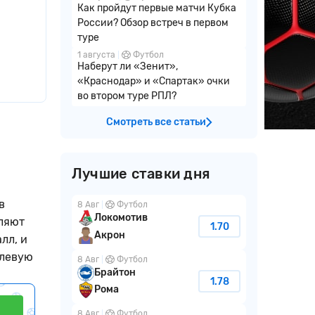
Как пройдут первые матчи Кубка
России? Обзор встреч в первом
туре
1 августа
Футбол
Наберут ли «Зенит»,
«Краснодар» и «Спартак» очки
во втором туре РПЛ?
Смотреть все статьи
Лучшие ставки дня
в
8 Авг
Футбол
Локомотив
оляют
1.70
Акрон
лл, и
улевую
8 Авг
Футбол
Брайтон
1.78
Рома
8 Авг
Футбол