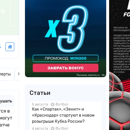
%
перты
Ставки дня
Актуальные новости
Комментарии
Статьи
ушать
5 августа
Футбол
Как «Спартак», «Зенит» и
тся в
«Краснодар» стартуют в новом
могут
розыгрыше Кубка России?
атче
4 августа
Футбол