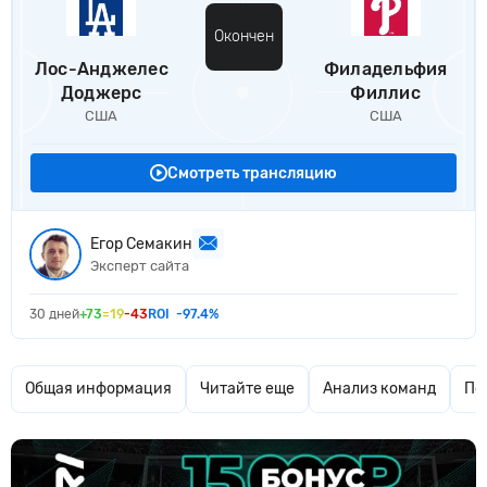
Окончен
Лос-Анджелес
Филадельфия
Доджерс
Филлис
США
США
Смотреть трансляцию
Егор Семакин
Эксперт сайта
30 дней
+73
=19
-43
ROI
-97.4%
Общая информация
Читайте еще
Анализ команд
По