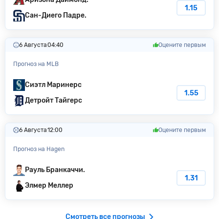
1.15
Сан-Диего Падре.
6 Августа
04:40
Оцените первым
Прогноз на MLB
Сиэтл Маринерс
1.55
Детройт Тайгерс
6 Августа
12:00
Оцените первым
Прогноз на Hagen
Рауль Бранкаччи.
1.31
Элмер Меллер
Смотреть все прогнозы