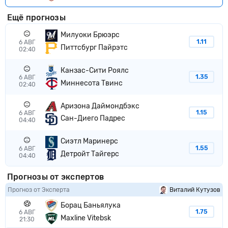
Ещё прогнозы
Милуоки Бpюэpc
1.11
6 АВГ
Питтсбург Пайрэтс
02:40
Канзас-Сити Poялc
1.35
6 АВГ
Миннесота Твинс
02:40
Аризона Даймондбэкс
1.15
6 АВГ
Сан-Диего Падрес
04:40
Сиэтл Маринерс
1.55
6 АВГ
Детройт Тайгерс
04:40
Прогнозы от экспертов
Прогноз от Эксперта
Виталий Кутузов
Борац Баньялука
1.75
6 АВГ
Maxline Vitebsk
21:30