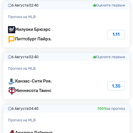
6 Августа
02:40
Оцените первым
Прогноз на MLB
Милуоки Бpюэpc
1.11
Питтсбург Пайрэ.
6 Августа
02:40
Оцените первым
Прогноз на MLB
Канзас-Сити Poя.
1.35
Миннесота Твинс
6 Августа
04:40
100%
за прогноз
Прогноз на MLB
Аризона Даймонд.