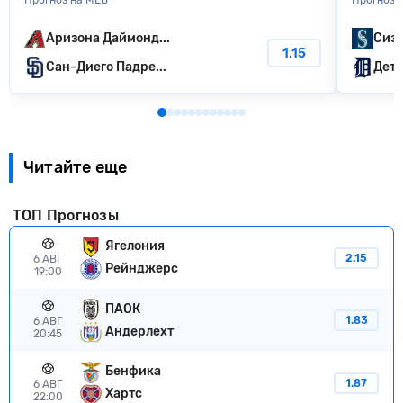
Аризона Даймонд...
Сиэт
1.15
Сан-Диего Падре...
Детр
Читайте еще
ТОП Прогнозы
Ягелония
2.15
6 АВГ
Рейнджерс
19:00
ПАОК
1.83
6 АВГ
Андерлехт
20:45
Бенфика
1.87
6 АВГ
Хартс
22:00