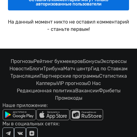
авторизованные пользователи
На данный момент никто не оставил комментарий
- станьте первым!
Прогнозы
Рейтинг букмекеров
Бонусы
Экспрессы
Новости
Блоги
Трибуна
Матч центр
Гид по Ставкам
Трансляции
Партнерские программы
Статистика
Капперы
VIP прогнозы
О Нас
Редакционная политика
Вакансии
Фрибеты
Промокоды
Наше приложение:
Мы в социальных сетях: