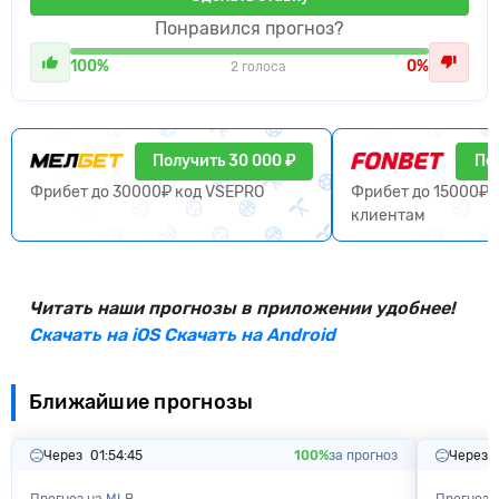
Понравился прогноз?
100%
0%
2 голоса
Получить 30 000 ₽
По
Фрибет до 30000₽ код VSEPRO
Фрибет до 15000₽ 
клиентам
Читать наши прогнозы в приложении удобнее!
Скачать на iOS
Скачать на Android
Ближайшие прогнозы
Через
01:54:44
100%
за прогноз
Через
Прогноз на MLB
Прогноз 