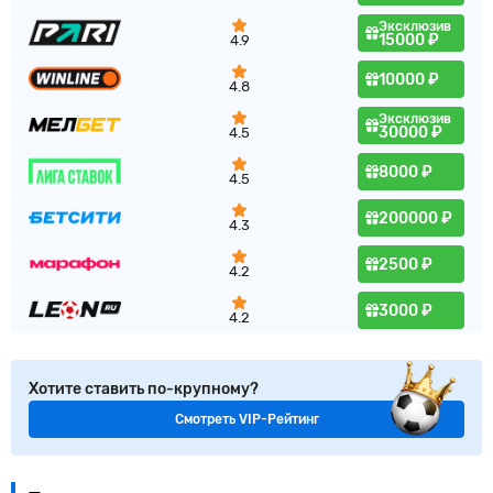
Эксклюзив
15000 ₽
4.9
10000 ₽
4.8
Эксклюзив
30000 ₽
4.5
8000 ₽
4.5
200000 ₽
4.3
2500 ₽
4.2
3000 ₽
4.2
Хотите ставить по-крупному?
Смотреть VIP-Рейтинг