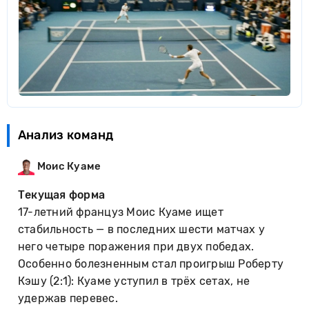
Анализ команд
Моис Куаме
Текущая форма
17-летний француз Моис Куаме ищет
стабильность — в последних шести матчах у
него четыре поражения при двух победах.
Особенно болезненным стал проигрыш Роберту
Кэшу (2:1): Куаме уступил в трёх сетах, не
удержав перевес.