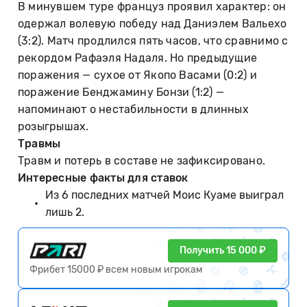
В минувшем туре француз проявил характер: он
одержал волевую победу над Даниэлем Вальехо
(3:2). Матч продлился пять часов, что сравнимо с
рекордом Рафаэля Надаля. Но предыдущие
поражения — сухое от Якопо Васами (0:2) и
поражение Бенджамину Бонзи (1:2) —
напоминают о нестабильности в длинных
розыгрышах.
Травмы
Травм и потерь в составе не зафиксировано.
Интересные факты для ставок
Из 6 последних матчей Моис Куаме выиграл
лишь 2.
Получить 15 000 ₽
Фрибет 15000 ₽ всем новым игрокам