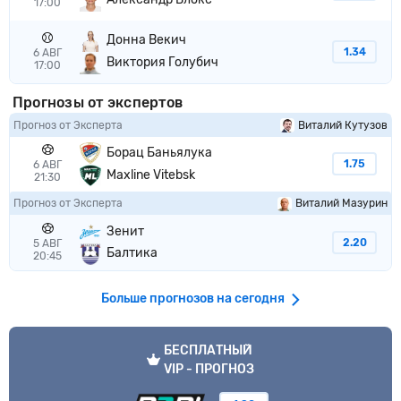
17:00
Донна Векич
1.34
6 АВГ
Виктория Голубич
17:00
Прогнозы от экспертов
Прогноз от Эксперта
Виталий Кутузов
Борац Баньялука
1.75
6 АВГ
Maxline Vitebsk
21:30
Прогноз от Эксперта
Виталий Мазурин
Зенит
2.20
5 АВГ
Балтика
20:45
Больше прогнозов на сегодня
VIP прогноз
БЕСПЛАТНЫЙ
VIP - ПРОГНОЗ