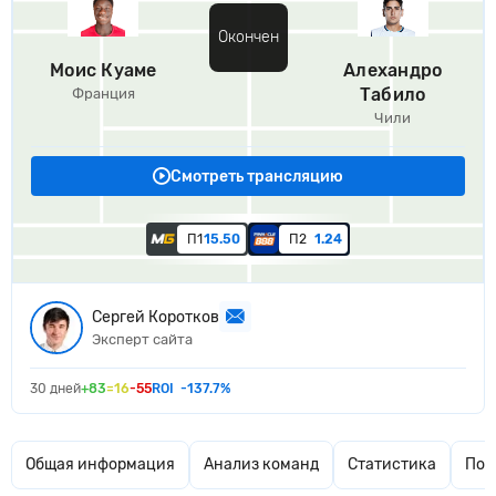
Окончен
Моис Куаме
Алехандро
Табило
Франция
Чили
Смотреть трансляцию
П1
15.50
П2
1.24
Сергей Коротков
Эксперт сайта
30 дней
+83
=16
-55
ROI
-137.7%
Общая информация
Анализ команд
Статистика
Поп