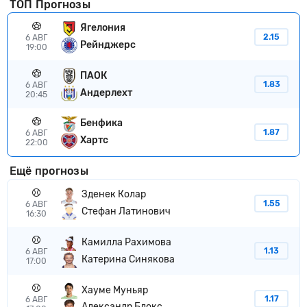
ТОП Прогнозы
Ягелония
2.15
6 АВГ
Рейнджерс
19:00
ПАОК
1.83
6 АВГ
Андерлехт
20:45
Бенфика
1.87
6 АВГ
Хартс
22:00
Ещё прогнозы
Зденек Колар
1.55
6 АВГ
Стефан Латинович
16:30
Камилла Рахимова
1.13
6 АВГ
Катерина Синякова
17:00
Хауме Муньяр
1.17
6 АВГ
Александр Блокс