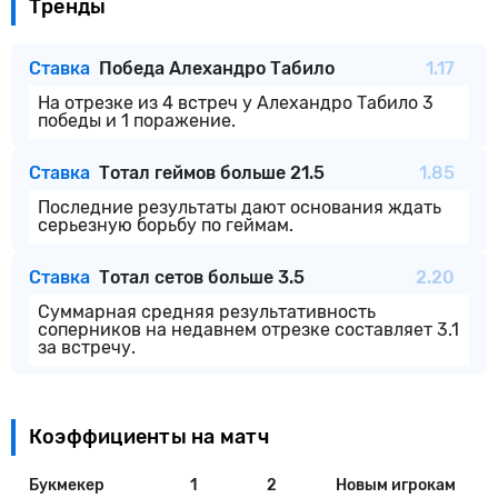
Тренды
Ставка
Победа Алехандро Табило
1.17
На отрезке из 4 встреч у Алехандро Табило 3
победы и 1 поражение.
Ставка
Тотал геймов больше 21.5
1.85
Последние результаты дают основания ждать
серьезную борьбу по геймам.
Ставка
Тотал сетов больше 3.5
2.20
Суммарная средняя результативность
соперников на недавнем отрезке составляет 3.1
за встречу.
Коэффициенты на матч
Букмекер
1
2
Новым игрокам