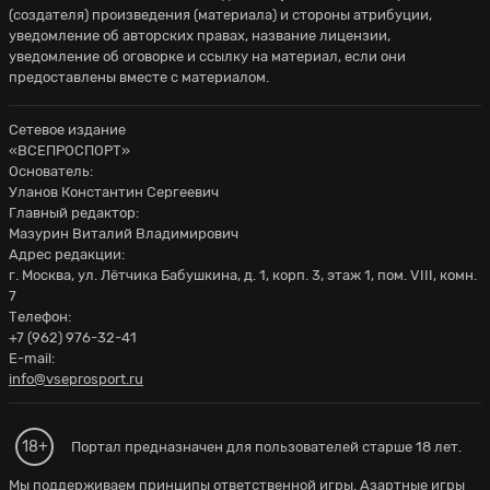
(создателя) произведения (материала) и стороны атрибуции,
уведомление об авторских правах, название лицензии,
уведомление об оговорке и ссылку на материал, если они
предоставлены вместе с материалом.
Сетевое издание
«ВСЕПРОСПОРТ»
Основатель:
Уланов Константин Сергеевич
Главный редактор:
Мазурин Виталий Владимирович
Адрес редакции:
г. Москва, ул. Лётчика Бабушкина, д. 1, корп. 3, этаж 1, пом. VIII, комн.
7
Телефон:
+7 (962) 976-32-41
E-mail:
info@vseprosport.ru
18+
Портал предназначен для пользователей старше 18 лет.
Мы поддерживаем принципы ответственной игры. Азартные игры