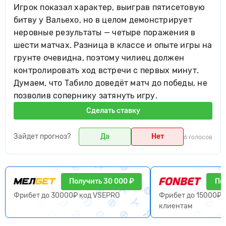
Игрок показал характер, выиграв пятисетовую
битву у Вальехо, но в целом демонстрирует
неровные результаты — четыре поражения в
шести матчах. Разница в классе и опыте игры на
грунте очевидна, поэтому чилиец должен
контролировать ход встречи с первых минут.
Думаем, что Табило доведёт матч до победы, не
позволив сопернику затянуть игру.
Сделать ставку
Зайдет прогноз?
Да
Нет
6 голосов
Получить 30 000 ₽
По
Фрибет до 30000₽ код VSEPRO
Фрибет до 15000₽ 
клиентам