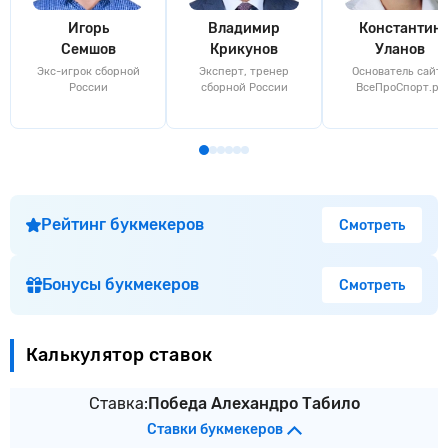
Игорь
Владимир
Константин
Семшов
Крикунов
Уланов
Экс-игрок сборной
Эксперт, тренер
Основатель сайта
России
сборной России
ВсеПроСпорт.ру
Рейтинг букмекеров
Смотреть
Бонусы букмекеров
Смотреть
Калькулятор ставок
Ставка:
Победа Алехандро Табило
Ставки букмекеров