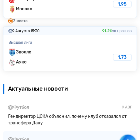
1.95
Монако
3 место
9 Августа
15:30
91.2%
за прогноз
Высшая лига
Зволле
1.73
Аякс
Актуальные новости
Футбол
9 АВГ
Гендиректор ЦСКА объяснил, почему клуб отказался от
трансфера Даку
Футбол
9 АВГ