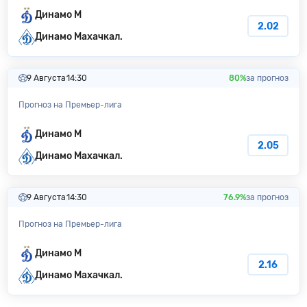
Динамо М
2.02
Динамо Махачкал.
9 Августа
14:30
80%
за прогноз
Прогноз на Премьер-лига
Динамо М
2.05
Динамо Махачкал.
9 Августа
14:30
76.9%
за прогноз
Прогноз на Премьер-лига
Динамо М
2.16
Динамо Махачкал.