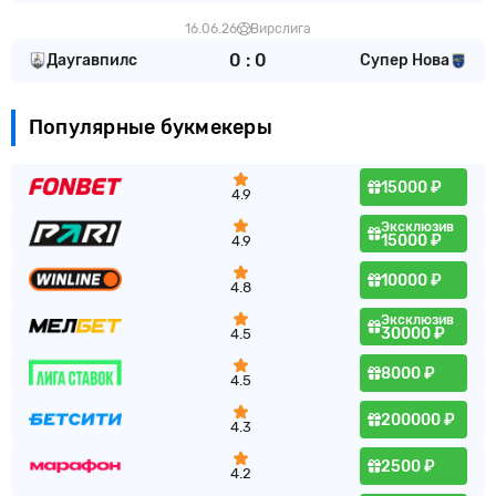
16.06.26
Вирслига
0
:
0
Даугавпилс
Супер Нова
Популярные букмекеры
15000 ₽
4.9
Эксклюзив
15000 ₽
4.9
10000 ₽
4.8
Эксклюзив
30000 ₽
4.5
8000 ₽
4.5
200000 ₽
4.3
2500 ₽
4.2