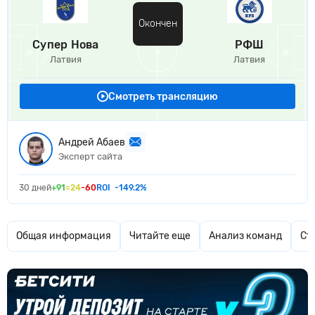
Окончен
Супер Нова
РФШ
Латвия
Латвия
Смотреть трансляцию
Андрей Абаев
Эксперт сайта
30 дней
+91
=24
-60
ROI
-149.2%
Общая информация
Читайте еще
Анализ команд
Ст