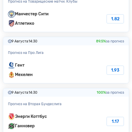
Прогноз на Товарищеские матчи. Клубы
Манчестер Сити
1.82
Атлетико
9 Августа
14:30
89.5%
за прогноз
Прогноз на Про Лига
Гент
1.93
Мехелен
9 Августа
14:30
100%
за прогноз
Прогноз на Вторая Бундеслига
Энерги Коттбус
1.17
Ганновер