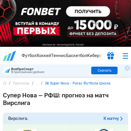
Футбол
Хоккей
Теннис
Баскетбол
Киберспорт
ВсеПроСпорт
Скачать
В приложении удобнее
Прогнозы
...
SK Super Nova - Ригас Футбола Школа
Супер Нова — РФШ: прогноз на матч
Вирслига
Вирслига.
К матчу