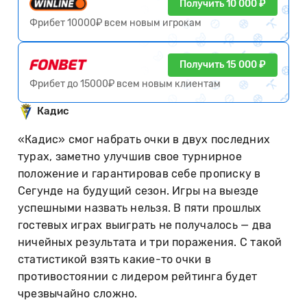
Получить 10 000 ₽
Фрибет 10000₽ всем новым игрокам
Получить 15 000 ₽
Фрибет до 15000₽ всем новым клиентам
Кадис
«Кадис» смог набрать очки в двух последних
турах, заметно улучшив свое турнирное
положение и гарантировав себе прописку в
Сегунде на будущий сезон. Игры на выезде
успешными назвать нельзя. В пяти прошлых
гостевых играх выиграть не получалось — два
ничейных результата и три поражения. С такой
статистикой взять какие-то очки в
противостоянии с лидером рейтинга будет
чрезвычайно сложно.