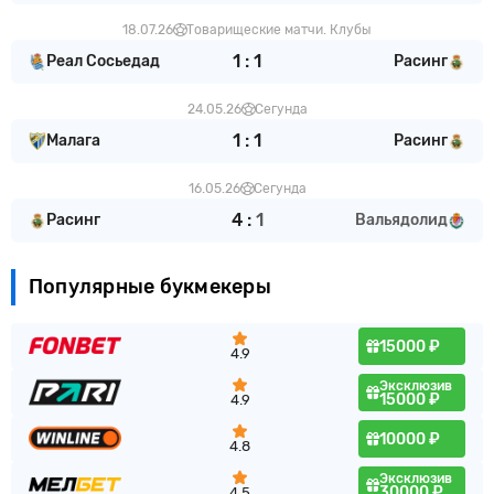
18.07.26
Товарищеские матчи. Клубы
1
:
1
Реал Сосьедад
Расинг
24.05.26
Сегунда
1
:
1
Малага
Расинг
16.05.26
Сегунда
4
:
1
Расинг
Вальядолид
Популярные букмекеры
15000 ₽
4.9
Эксклюзив
15000 ₽
4.9
10000 ₽
4.8
Эксклюзив
30000 ₽
4.5