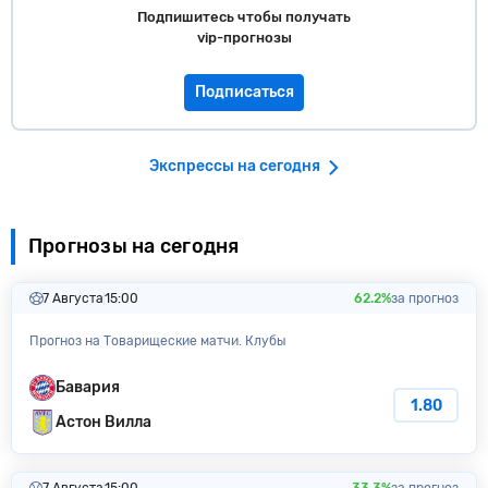
Подпишитесь чтобы получать
vip-прогнозы
Подписаться
Экспрессы на сегодня
Прогнозы на сегодня
7 Августа
15:00
62.2%
за прогноз
Прогноз на Товарищеские матчи. Клубы
Бавария
1.80
Астон Вилла
7 Августа
15:00
33.3%
за прогноз