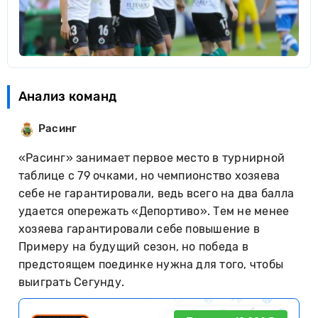
Анализ команд
Расинг
«Расинг» занимает первое место в турнирной
таблице с 79 очками, но чемпионство хозяева
себе не гарантировали, ведь всего на два балла
удается опережать «Депортиво». Тем не менее
хозяева гарантировали себе повышение в
Примеру на будущий сезон, но победа в
предстоящем поединке нужна для того, чтобы
выиграть Сегунду.