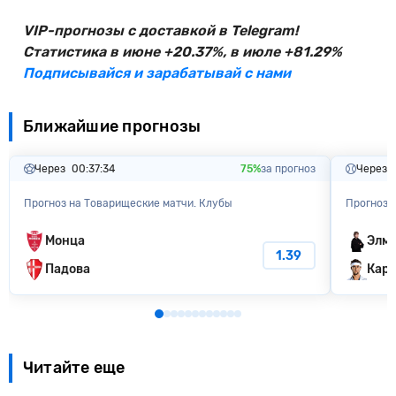
VIP-прогнозы с доставкой в Telegram!
Статистика в июне +20.37%, в июле +81.29%
Подписывайся и зарабатывай с нами
Ближайшие прогнозы
Через
00:37:32
75%
за прогноз
Через
Прогноз на Товарищеские матчи. Клубы
Прогноз 
Монца
Элме
1.39
Падова
Карл
Читайте еще