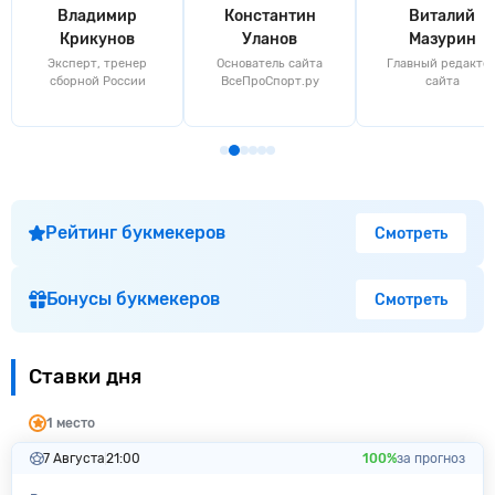
Владимир
Константин
Виталий
Крикунов
Уланов
Мазурин
Эксперт, тренер
Основатель сайта
Главный редакто
сборной России
ВсеПроСпорт.ру
сайта
Рейтинг букмекеров
Смотреть
Бонусы букмекеров
Смотреть
Ставки дня
1 место
7 Августа
21:00
100%
за прогноз