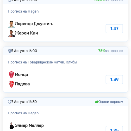
Прогноз на Hagen
Лоренцо Джустин.
1.47
Жером Ким
7 Августа
16:00
75%
за прогноз
Прогноз на Товарищеские матчи. Клубы
Монца
1.39
Падова
7 Августа
16:30
Оцени первым
Прогноз на Hagen
Элмер Меллер
1.25