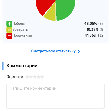
Победы
48.05%
(37)
Возвраты
10.39%
(8)
Поражения
41.56%
(32)
Смотреть всю статистику
Комментарии
Оцените