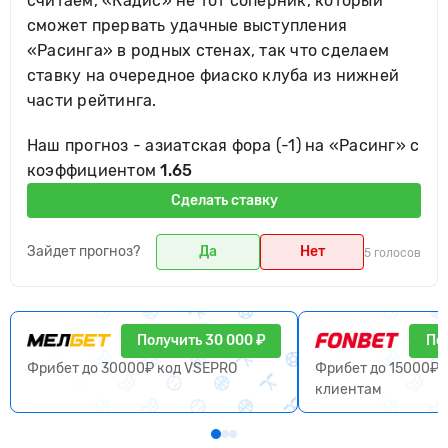
считаем, «Кадис» не тот соперник, который
сможет прервать удачные выступления
«Расинга» в родных стенах, так что сделаем
ставку на очередное фиаско клуба из нижней
части рейтинга.
Наш прогноз - азиатская фора (-1) на «Расинг» с
коэффициентом
1.65
Сделать ставку
Зайдет прогноз?
Да
Нет
5 голосов
Получить 30 000 ₽
По
Фрибет до 30000₽ код VSEPRO
Фрибет до 15000₽ 
клиентам