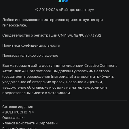
© 2011-2026 «Всё про спорт.ру»
Любое использование материалов приветствуется при
гиперссылке.
Свидетельство о регистрации СМИ Эл. № ФС77-73932
Политика конфиденциальности
Пользовательское соглашение
Все материалы сайта доступны по лицензии
Creative Commons
Attribution 4.0 International
. Вы должны указать имя автора
(создателя) произведения (материала) и стороны атрибуции,
уведомление об авторских правах, название лицензии,
уведомление об оговорке и ссылку на материал, если они
предоставлены вместе с материалом.
Сетевое издание
«ВСЕПРОСПОРТ»
Основатель:
Уланов Константин Сергеевич
Главный редактор: