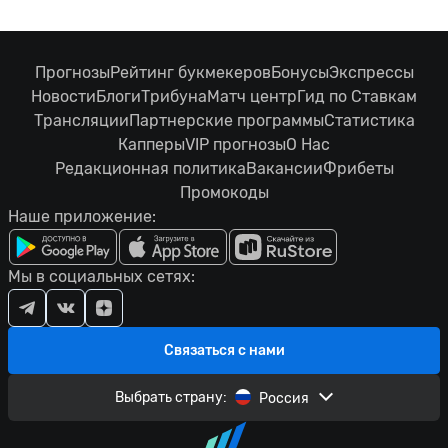
Прогнозы
Рейтинг букмекеров
Бонусы
Экспрессы
Новости
Блоги
Трибуна
Матч центр
Гид по Ставкам
Трансляции
Партнерские программы
Статистика
Капперы
VIP прогнозы
О Нас
Редакционная политика
Вакансии
Фрибеты
Промокоды
Наше приложение:
Мы в социальных сетях:
Связаться с нами
Выбрать страну:
Россия