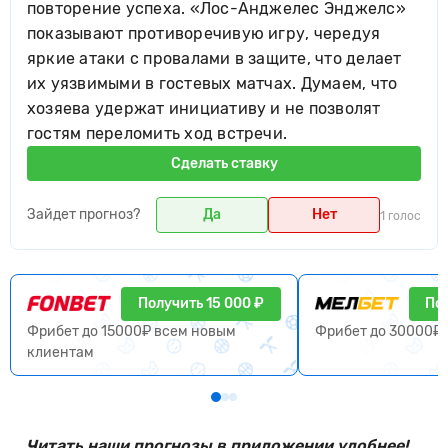
повторение успеха. «Лос-Анджелес Энджелс»
показывают противоречивую игру, чередуя
яркие атаки с провалами в защите, что делает
их уязвимыми в гостевых матчах. Думаем, что
хозяева удержат инициативу и не позволят
гостям переломить ход встречи.
Сделать ставку
Зайдет прогноз?
Да
Нет
1 голос
Получить 15 000 ₽
Пол
Фрибет до 15000₽ всем новым
Фрибет до 30000₽ 
клиентам
Читать наши прогнозы в приложении удобнее!