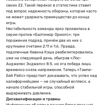
своих 22. Такой перекос в статистике ставит
под вопрос надежность обороны, которая часто
не может удержать преимущество до конца
игры.
Нестабильность команды ярко проявилась в
серии против «Балтимор Ориолс»: три
поражения подряд, причём два из них с
крупными счетами 2:11 и 1:6. Правда,
подопечные Кевина Кэша реабилитировались
уже на следующий день, обыграв «Лос-
Анджелес Энджелс» 8:5, но эта победа лишь
временно сняла напряжение. Теперь «Тампа-
Бэй Pэйc» предстоит доказывать, что успех над
калифорнийцами — не случайный всплеск, а
начало стабильной игры, способной
выдерживать давление.
Дисквалификации и травмы
Информации об этом в данном блоке пока нет.