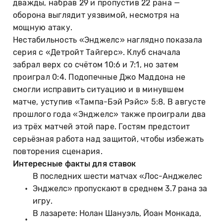
дважды, набрав 29 и пропустив 22 рана —
оборона выглядит уязвимой, несмотря на
мощную атаку.
Нестабильность «Энджелс» наглядно показала
серия с «Детройт Тайгерс». Клуб сначала
забрал верх со счётом 10:6 и 7:1, но затем
проиграл 0:4. Подопечные Джо Маддона не
смогли исправить ситуацию и в минувшем
матче, уступив «Тампа-Бэй Pэйc» 5:8. В августе
прошлого года «Энджелс» также проиграли два
из трёх матчей этой паре. Гостям предстоит
серьёзная работа над защитой, чтобы избежать
повторения сценария.
Интересные факты для ставок
В последних шести матчах «Лос-Анджелес
Энджелс» пропускают в среднем 3.7 рана за
игру.
В лазарете: Нолан Шануэль, Йоан Монкада,