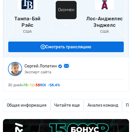
Окончен
Тампа-Бэй
Лос-Анджелес
Pэйc
Энджелс
США
США
Смотреть трансляцию
Сергей Лопатин
Эксперт сайта
30 дней
+78
=12
-38
ROI
-58.4%
Общая информация
Читайте еще
Анализ команд
По