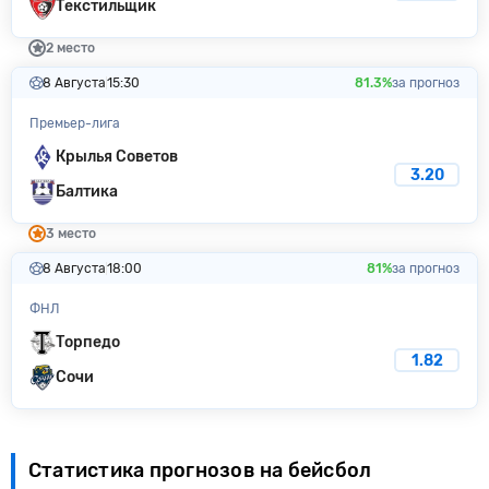
Текстильщик
2 место
8 Августа
15:30
81.3%
за прогноз
Премьер-лига
Крылья Советов
3.20
Балтика
3 место
8 Августа
18:00
81%
за прогноз
ФНЛ
Торпедо
1.82
Сочи
Статистика прогнозов на бейсбол