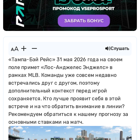
Слушать
«Тампа-Бэй Рейс» 31 мая 2026 года на своем
поле примет «Лос-Анджелес Энджелс» в
рамках MLB. Команды уже совсем недавно
встречались друг с другом, поэтому
дополнительный контекст перед игрой
сохраняется. Кто лучше проявит себя в этой
встрече и на что обратить внимание в линии?
Рекомендуем обратиться к нашему прогнозу за
основными ставками на матч.