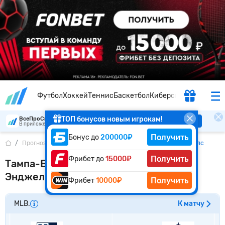
Футбол
Хоккей
Теннис
Баскетбол
Киберспорт
ТОП бонусов новым игрокам!
ВсеПроСпорт
Скачать
В приложении удобнее
Получить
Бонус до
200000₽
Прогнозы
...
Тампа-Бэй Paяc - Лос-Анджелес Энджелс
Получить
Фрибет до
15000₽
Тампа-Бэй Pэйc — Лос-Анджелес
Энджелс: прогноз на матч MLB
Получить
Фрибет
10000₽
MLB.
К матчу