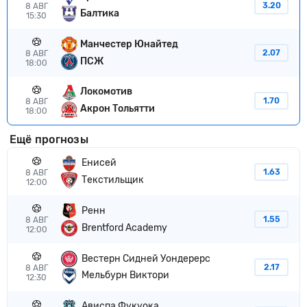
3.20
8 АВГ
Балтика
15:30
Манчестер Юнайтед
2.07
8 АВГ
ПСЖ
18:00
Локомотив
1.70
8 АВГ
Акрон Тольятти
18:00
Ещё прогнозы
Енисей
1.63
8 АВГ
Текстильщик
12:00
Ренн
1.55
8 АВГ
Brentford Academy
12:00
Вестерн Сидней Уондерерс
2.17
8 АВГ
Мельбурн Виктори
12:30
Ависпа Фукуока