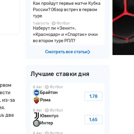
Как пройдут первые матчи Кубка
России? Обзор встреч в первом
туре
1 августа
Футбол
Наберут ли «Зенит»,
«Краснодар» и «Спартак» очки
во втором туре РПЛ?
Смотреть все статьи
Лучшие ставки дня
ервом
8 Авг
Футбол
шести
Брайтон
1.78
 из-за
Рома
ия.
8 Авг
Футбол
шь два
Ювентус
1.65
Интер
8 Авг
Футбол