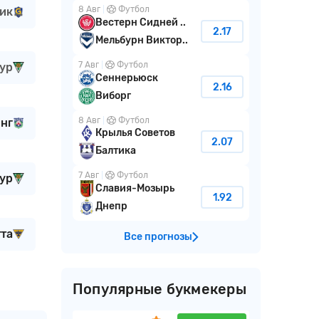
8 Авг
Футбол
ик
Вестерн Сидней ..
2.17
Мельбурн Виктор..
7 Авг
Футбол
ур
Сеннерьюск
2.16
Виборг
8 Авг
Футбол
нг
Крылья Советов
2.07
Балтика
7 Авг
Футбол
ур
Славия-Мозырь
1.92
Днепр
тта
Все прогнозы
Популярные букмекеры