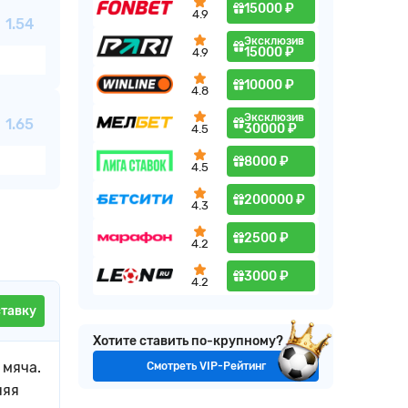
15000 ₽
4.9
1.54
Эксклюзив
15000 ₽
4.9
10000 ₽
4.8
Эксклюзив
1.65
30000 ₽
4.5
8000 ₽
4.5
200000 ₽
4.3
2500 ₽
4.2
3000 ₽
4.2
ставку
Хотите ставить по-крупному?
 мяча.
Смотреть VIP-Рейтинг
няя