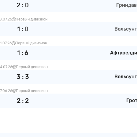
2
:
0
Гриндав
8.07.26
Первый дивизион
1
:
0
Вольсунг
1.07.26
Первый дивизион
1
:
6
Афтурелди
4.07.26
Первый дивизион
3
:
3
Вольсунг
7.06.26
Первый дивизион
2
:
2
Гро