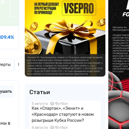
109.4%
перты
Ставки дня
Актуальные новости
Комментарии
Статьи
ушать
5 августа
Футбол
Как «Спартак», «Зенит» и
«Краснодар» стартуют в новом
розыгрыше Кубка России?
аны в
4 августа
Футбол