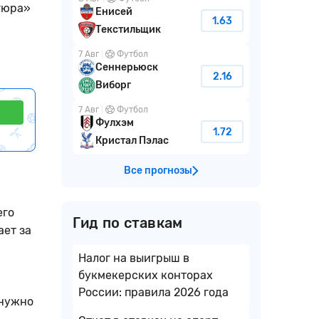
агюра»
Енисей
1.63
Текстильщик
7 Авг
Футбол
Сеннерьюск
2.16
Виборг
7 Авг
Футбол
Фулхэм
1.72
Кристал Пэлас
Все прогнозы
его
Гид по ставкам
ает за
Налог на выигрыш в
букмекерских конторах
России: правила 2026 года
 нужно