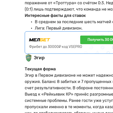
поражение от «Троттура» со счётом 0:3. Не
(0:1) лишь подтверждают, что команда не м
Интересные факты для ставок
В среднем за последние шесть матчей 
Лига: Первый дивизион.
Получить 30 0
Фрибет до 30000₽ код VSEPRO
Эгир
Текущая форма
Эгир в Первом дивизионе не может надежно
оружия. Баланс 8 забитых и 7 пропущенных 
счет результативности. В обороне постоян
Выезд к «Рейкьявик КР» принёс разгромные 
системные проблемы. Ранее гости уже уступ
пропускали именно в те моменты, когда каз