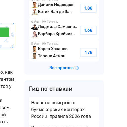
Даниил Медведев
1.88
Ботик Ван де За..
6 Авг
Теннис
Людмила Самсоно..
1.68
Барбора Крейчик..
5 Авг
Теннис
Карен Хачанов
1.78
Теренс Атман
Все прогнозы
о, как
тантом
тся у
Гид по ставкам
ив
Налог на выигрыш в
есом.
букмекерских конторах
кой
России: правила 2026 года
ать,