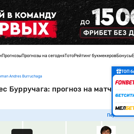
и
Прогнозы
Прогнозы на сегодня
Тото
Рейтинг букмекеров
Бонусы
ТОП б
oman Andres Burruchaga
с Бурручага: прогноз на матч Рола
Перейти к м