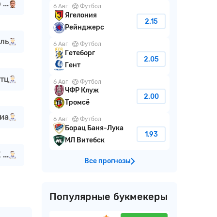
...
6 Авг
Футбол
Ягелония
2.15
Рейнджерс
ль
6 Авг
Футбол
Гетеборг
2.05
Гент
тц
6 Авг
Футбол
ЧФР Клуж
2.00
Тромсё
иа
6 Авг
Футбол
Борац Баня-Лука
1.93
МЛ Витебск
...
Все прогнозы
Популярные букмекеры