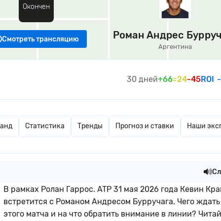
Окончен
Роман Андрес Бурруч
Смотреть трансляцию
Аргентина
30 дней
+66
=24
-45
ROI
манд
Статистика
Тренды
Прогноз и ставки
Наши экс
Сл
В рамках Ролан Гаррос. ATP 31 мая 2026 года Кевин Кр
встретится с Романом Андресом Бурручага. Чего ждать
этого матча и на что обратить внимание в линии? Чита