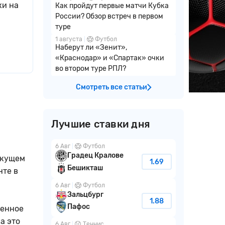
ки на
Как пройдут первые матчи Кубка
России? Обзор встреч в первом
туре
1 августа
Футбол
Наберут ли «Зенит»,
«Краснодар» и «Спартак» очки
во втором туре РПЛ?
Смотреть все статьи
Лучшие ставки дня
6 Авг
Футбол
Градец Кралове
екущем
1.69
Бешикташ
нте в
6 Авг
Футбол
Зальцбург
1.88
Пафос
венное
а это
6 Авг
Теннис