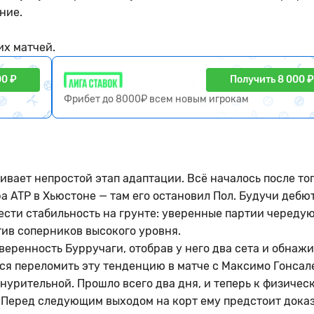
ние.
их матчей.
00 ₽
Получить 8 000 ₽
Фрибет до 8000₽ всем новым игрокам
ает непростой этап адаптации. Всё началось после тог
а ATP в Хьюстоне — там его остановил Пол. Будучи дебю
ести стабильность на грунте: уверенные партии чередую
тив соперников высокого уровня.
еренность Бурручаги, отобрав у него два сета и обнаж
ся переломить эту тенденцию в матче с Максимо Гонсал
знурительной. Прошло всего два дня, и теперь к физичес
 Перед следующим выходом на корт ему предстоит доказ