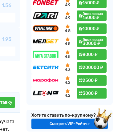
15000 ₽
1.56
4.9
Эксклюзив
15000 ₽
4.9
10000 ₽
4.8
1.95
Эксклюзив
30000 ₽
4.5
8000 ₽
4.5
200000 ₽
4.3
2500 ₽
4.2
3000 ₽
4.2
ставку
Хотите ставить по-крупному?
ручага
Смотреть VIP-Рейтинг
нет.