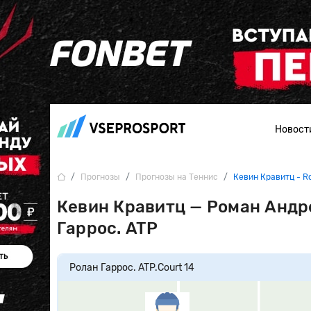
Новост
Прогнозы
Прогнозы на Теннис
Кевин Кравитц - R
Кевин Кравитц — Роман Андре
Гаррос. ATP
Ролан Гаррос. ATP.
Court 14