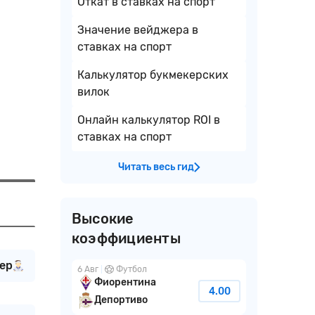
Откат в ставках на спорт
Значение вейджера в
ставках на спорт
Калькулятор букмекерских
вилок
Онлайн калькулятор ROI в
ставках на спорт
Читать весь гид
Высокие
коэффициенты
ер
6 Авг
Футбол
Фиорентина
4.00
Депортиво