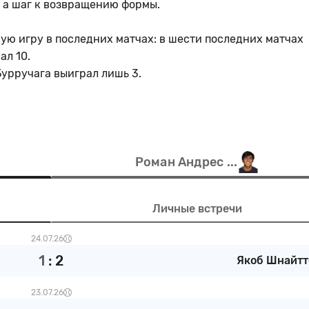
, а шаг к возвращению формы.
ую игру в последних матчах: в шести последних матчах
ал 10.
урручага выиграл лишь 3.
Роман Андрес ...
Личные встречи
24.07.26
1
:
2
Якоб Шнайтт
23.07.26