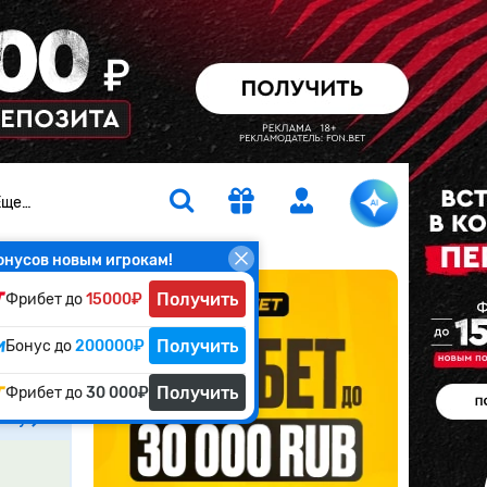
Еще…
онусов новым игрокам!
Получить
Фрибет до
15000₽
н
Получить
Бонус до
200000₽
Получить
Фрибет до
30 000₽
атчу