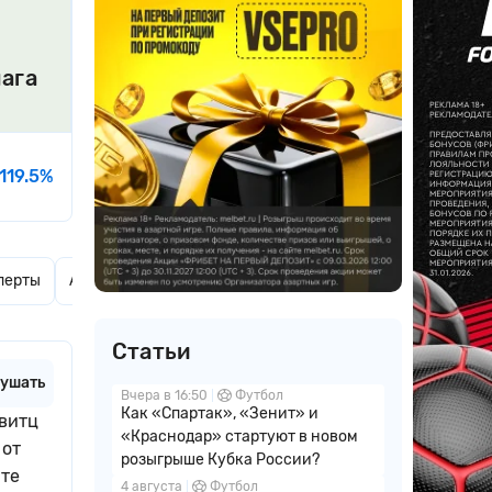
ага
-119.5%
перты
Актуальные новости
Комментарии
Статьи
ушать
Вчера в 16:50
Футбол
Как «Спартак», «Зенит» и
авитц
«Краснодар» стартуют в новом
 от
розыгрыше Кубка России?
йте
4 августа
Футбол