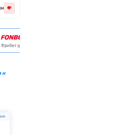
ым
Получить 15 000 ₽
Фрибет до 15000₽ всем новым клиентам
 и
вым
Через
03:41:12
Оцените первым
Через
03:41:12