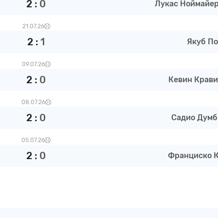
2
:
0
Лукас Ноймайер 
21.07.26
2
:
1
Якуб По
09.07.26
2
:
0
Кевин Крави
08.07.26
2
:
0
Садио Думб
05.07.26
2
:
0
Франциско К 