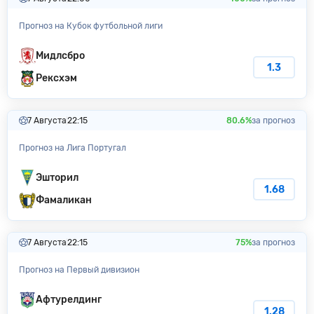
Прогноз на Кубок футбольной лиги
Мидлсбро
1.3
Рексхэм
7 Августа
22:15
80.6%
за прогноз
Прогноз на Лига Португал
Эшторил
1.68
Фамаликан
7 Августа
22:15
75%
за прогноз
Прогноз на Первый дивизион
Афтурелдинг
1.28