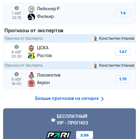
Лейкнир Р
1.4
7 АВГ
Филкир
22:15
Прогнозы от экспертов
Прогноз от Эксперта
Константин Уланов
ЦСКА
1.67
8 АВГ
Ростов
20:30
Прогноз от Эксперта
Константин Уланов
Локомотив
1.70
8 АВГ
Акрон
18:00
Больше прогнозов на сегодня
VIP прогноз
БЕСПЛАТНЫЙ
VIP - ПРОГНОЗ
2.06