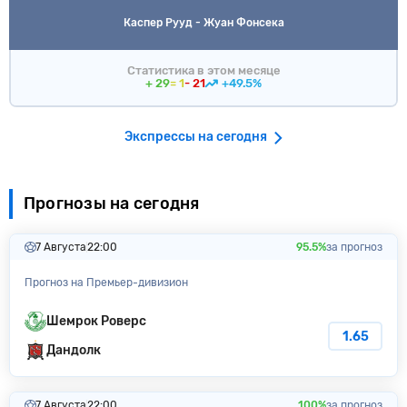
Каспер Рууд - Жуан Фонсека
Статистика в этом месяце
+ 29
= 1
- 21
+49.5%
Экспрессы на сегодня
Прогнозы на сегодня
7 Августа
22:00
95.5%
за прогноз
Прогноз на Премьер-дивизион
Шемрок Роверс
1.65
Дандолк
7 Августа
22:00
100%
за прогноз