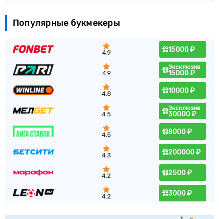
Популярные букмекеры
15000 ₽
4.9
Эксклюзив
15000 ₽
4.9
10000 ₽
4.8
Эксклюзив
30000 ₽
4.5
8000 ₽
4.5
200000 ₽
4.3
2500 ₽
4.2
3000 ₽
4.2