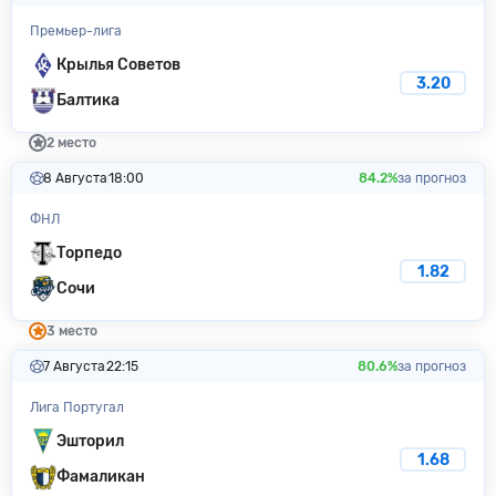
Премьер-лига
Крылья Советов
3.20
Балтика
2 место
8 Августа
18:00
84.2%
за прогноз
ФНЛ
Торпедо
1.82
Сочи
3 место
7 Августа
22:15
80.6%
за прогноз
Лига Португал
Эшторил
1.68
Фамаликан