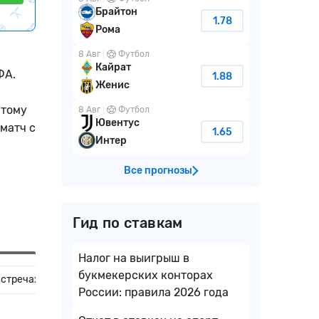
Брайтон
1.78
Рома
8 Авг
Футбол
Кайрат
ФА.
1.88
Женис
 тому
8 Авг
Футбол
Ювентус
матч с
1.65
Интер
Все прогнозы
Гид по ставкам
Налог на выигрыш в
букмекерских конторах
встречах
Домашние и гостевые матчи
России: правила 2026 года