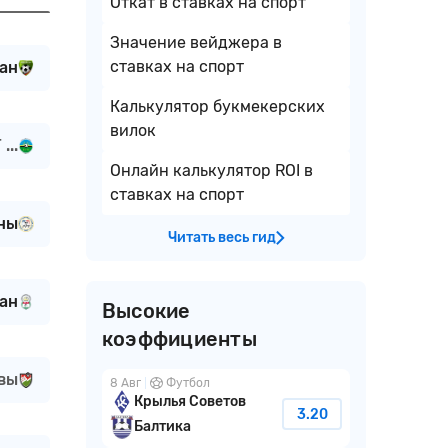
Откат в ставках на спорт
Значение вейджера в
ставках на спорт
ан
Калькулятор букмекерских
вилок
...
Онлайн калькулятор ROI в
ставках на спорт
ны
Читать весь гид
ан
Высокие
коэффициенты
вы
8 Авг
Футбол
Крылья Советов
3.20
Балтика