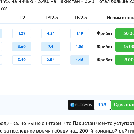
5, на ничью - 3.40, на Пакистан - 3.90. Тотал больше 2.
.62
П2
ТМ 2.5
ТБ 2.5
Новым игро
Фрибет
30 0
1.27
4.21
1.19
Фрибет
15 0
3.60
7.4
1.06
Фрибет
8 00
3.40
2.54
1.46
Сделать 
1.78
динка, но мы не считаем, что Пакистан чем-то уступае
 за последнее время победу над 200-й командой рейти