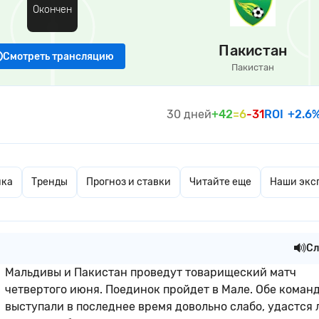
Окончен
Пакистан
Смотреть трансляцию
Пакистан
30 дней
+42
=6
-31
ROI
+2.6
ика
Тренды
Прогноз и ставки
Читайте еще
Наши экс
Сл
Мальдивы и Пакистан проведут товарищеский матч
четвертого июня. Поединок пройдет в Мале. Обе коман
выступали в последнее время довольно слабо, удастся 