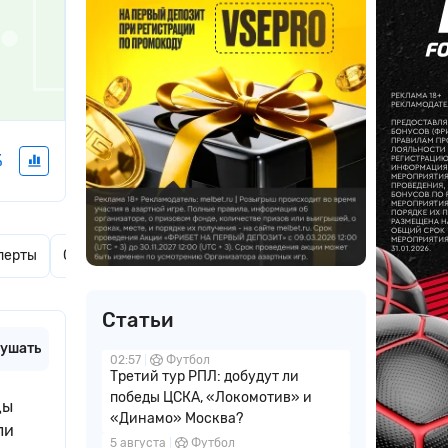
%
перты
Ставки дня
Актуальные новости
Комментарии
Статьи
ушать
02:57
Футбол
Третий тур РПЛ: добудут ли
победы ЦСКА, «Локомотив» и
ды
«Динамо» Москва?
ли
5 августа
Футбол