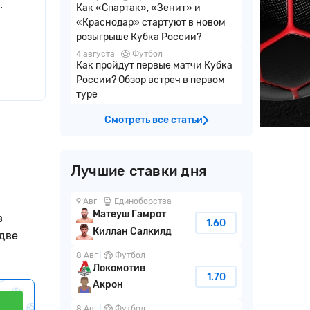
.
Как «Спартак», «Зенит» и
«Краснодар» стартуют в новом
розыгрыше Кубка России?
4 августа
Футбол
Как пройдут первые матчи Кубка
России? Обзор встреч в первом
туре
Смотреть все статьи
Лучшие ставки дня
9 Авг
Единоборства
Матеуш Гамрот
в
1.60
Киллан Салкилд
 две
8 Авг
Футбол
Локомотив
1.70
Акрон
8 Авг
Футбол