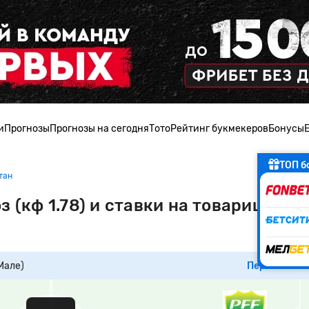
и
Прогнозы
Прогнозы на сегодня
Тото
Рейтинг букмекеров
Бонусы
ТОП б
тан
з (кф 1.78) и ставки на товарищески
Мале)
Перейти к м