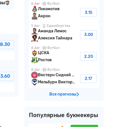
вы
8 Авг
Футбол
Локомотив
3.15
Акрон
9 Авг
Единоборства
Аманда Лемос
3.00
Алексия Тайнара
8.30
8 Авг
Футбол
ЦСКА
2.20
Ростов
8 Авг
Футбол
Вестерн Сидней ..
3.60
2.17
Мельбурн Виктор..
Все прогнозы
Популярные букмекеры