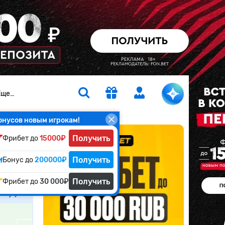
Еще…
онусов новым игрокам!
Получить
Фрибет до
15000₽
й
Получить
Бонус до
200000₽
Получить
Фрибет до
30 000₽
атчу