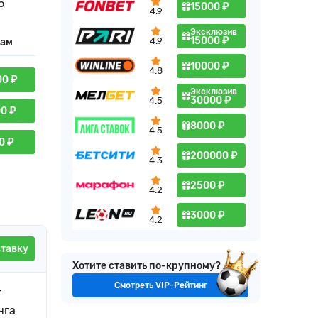
5
15000 ₽
4.9
Эксклюзив
15000 ₽
4.9
кам
10000 ₽
4.8
00 ₽
Эксклюзив
30000 ₽
4.5
00 ₽
8000 ₽
4.5
0 ₽
200000 ₽
4.3
2500 ₽
4.2
3000 ₽
4.2
ставку
Хотите ставить по-крупному?
Смотреть VIP-Рейтинг
т
нга