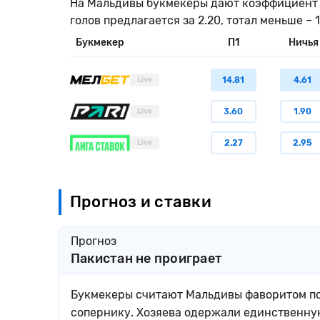
На Мальдивы букмекеры дают коэффициент 1.9
голов предлагается за 2.20, тотал меньше – 1
Букмекер
П1
Ничья
14.81
4.61
Live
3.60
1.90
Live
2.27
2.95
Live
Прогноз и ставки
Прогноз
Пакистан не проиграет
Букмекеры считают Мальдивы фаворитом пое
сопернику. Хозяева одержали единственную