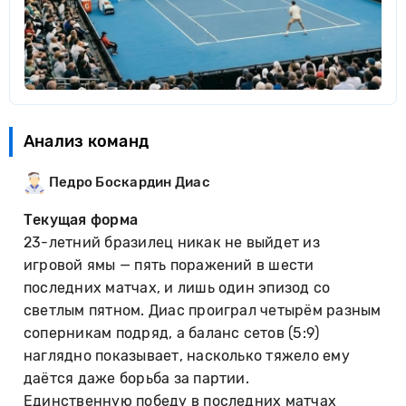
Анализ команд
Педро Боскардин Диас
Текущая форма
23-летний бразилец никак не выйдет из
игровой ямы — пять поражений в шести
последних матчах, и лишь один эпизод со
светлым пятном. Диас проиграл четырём разным
соперникам подряд, а баланс сетов (5:9)
наглядно показывает, насколько тяжело ему
даётся даже борьба за партии.
Единственную победу в последних матчах