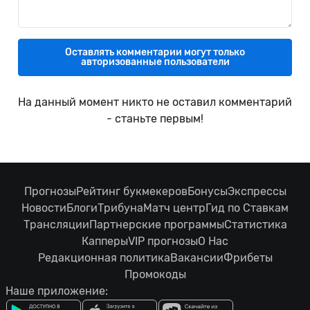
Оставлять комментарии могут только
авторизованные пользователи
На данный момент никто не оставил комментарий
- станьте первым!
Прогнозы
Рейтинг букмекеров
Бонусы
Экспрессы
Новости
Блоги
Трибуна
Матч центр
Гид по Ставкам
Трансляции
Партнерские программы
Статистика
Капперы
VIP прогнозы
О Нас
Редакционная политика
Вакансии
Фрибеты
Промокоды
Наше приложение: