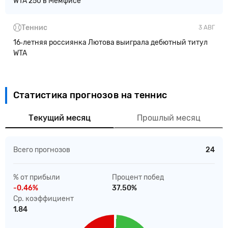
WTA 250 в Мемфисе
Теннис
3 АВГ
16‑летняя россиянка Лютова выиграла дебютный титул
WTA
Статистика прогнозов на теннис
Текущий месяц
Прошлый месяц
Всего прогнозов
24
% от прибыли
Процент побед
-0.46%
37.50%
Ср. коэффициент
1.84