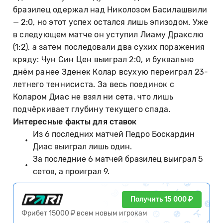
бразилец одержал над Николозом Басилашвили
— 2:0, но этот успех остался лишь эпизодом. Уже
в следующем матче он уступил Лиаму Дракслю
(1:2), а затем последовали два сухих поражения
кряду: Чун Син Цен выиграл 2:0, и буквально
днём ранее Зденек Колар всухую переиграл 23-
летнего теннисиста. За весь поединок с
Коларом Диас не взял ни сета, что лишь
подчёркивает глубину текущего спада.
Интересные факты для ставок
Из 6 последних матчей Педро Боскардин
Диас выиграл лишь один.
За последние 6 матчей бразилец выиграл 5
сетов, а проиграл 9.
Получить 15 000 ₽
Фрибет 15000 ₽ всем новым игрокам