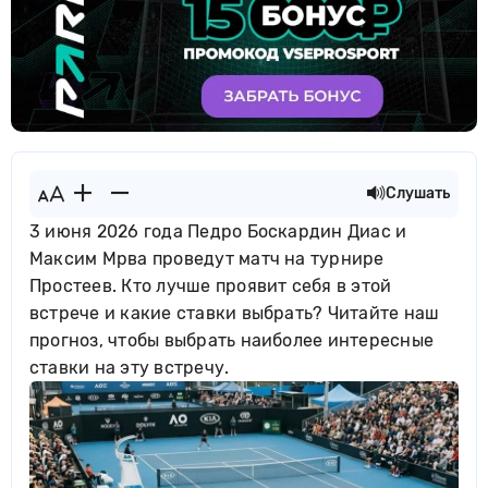
Слушать
3 июня 2026 года Педро Боскардин Диас и
Максим Мрва проведут матч на турнире
Простеев. Кто лучше проявит себя в этой
встрече и какие ставки выбрать? Читайте наш
прогноз, чтобы выбрать наиболее интересные
ставки на эту встречу.