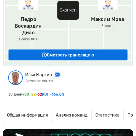
Окончен
Педро
Максим Мрва
Боскардин
Чехия
Диас
Бразилия
Смотреть трансляцию
Илья Маркин
Эксперт сайта
30 дней
+88
=22
-62
ROI
-166.8%
Общая информация
Анализ команд
Статистика
Поп