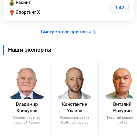
Расинг
1.42
Спортинг Х
Смотреть все прогнозы
Наши эксперты
Владимир
Константин
Виталий
Крикунов
Уланов
Мазурин
Эксперт, тренер
Основатель сайта
Главный редакто
сборной России
ВсеПроСпорт.ру
сайта