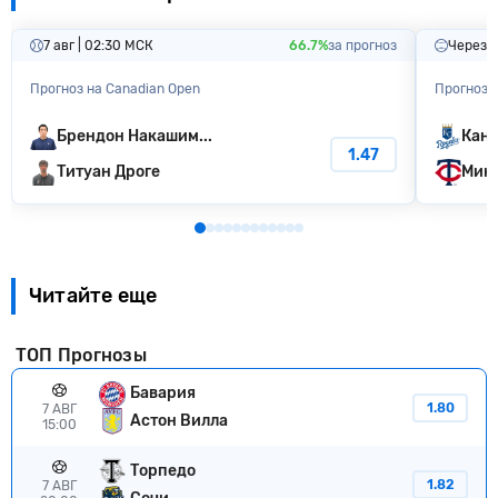
7 авг | 02:30 МСК
66.7%
за прогноз
Через
Прогноз на Canadian Open
Прогноз 
Брендон Накашим...
Канз
1.47
Титуан Дроге
Минн
Читайте еще
ТОП Прогнозы
Бавария
1.80
7 АВГ
Астон Вилла
15:00
Торпедо
1.82
7 АВГ