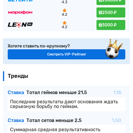
200000 ₽
4.3
2500 ₽
4.2
3000 ₽
4.2
Хотите ставить по-крупному?
Смотреть VIP-Рейтинг
Тренды
Ставка
Тотал геймов меньше 21.5
1.16
Последние результаты дают основания ждать
серьезную борьбу по геймам.
Ставка
Тотал сетов меньше 2.5
1.50
Суммарная средняя результативность