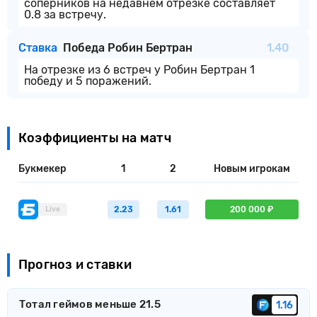
соперников на недавнем отрезке составляет
0.8 за встречу.
Ставка
Победа Робин Бертран
1.40
На отрезке из 6 встреч у Робин Бертран 1
победу и 5 поражений.
Коэффициенты на матч
Букмекер
1
2
Новым игрокам
2.23
1.61
200 000 ₽
Live
Прогноз и ставки
Тотал геймов меньше 21.5
1.16