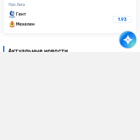
Про Лига
Гент
1.93
Мехелен
Актуальные новости
Теннис
9 АВГ
Александрова о победе над Соболенко: «После второго
сета думала, что шанс упущен»
Теннис
9 АВГ
Александрова сенсационно победила Соболенко в 1/8
финала турнира в Торонто
Теннис
7 АВГ