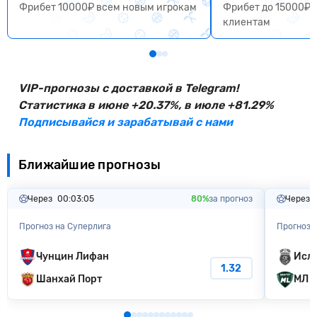
Фрибет 10000₽ всем новым игрокам
Фрибет до 15000₽ 
клиентам
VIP-прогнозы с доставкой в Telegram!
Статистика в июне +20.37%, в июле +81.29%
Подписывайся и зарабатывай с нами
Ближайшие прогнозы
Через
00:03:04
80%
за прогноз
Через
Прогноз на Суперлига
Прогноз 
Чунцин Лифан
Исл
1.32
Шанхай Порт
МЛ В