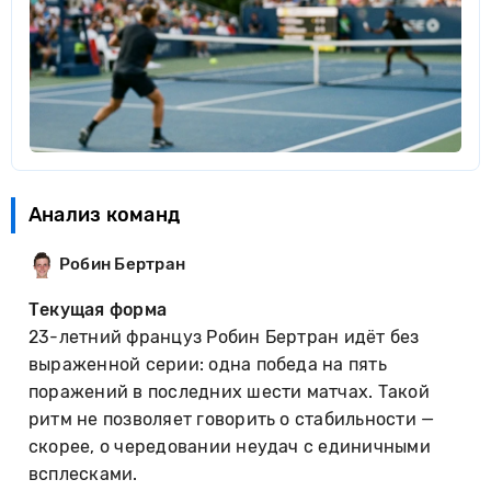
Анализ команд
Робин Бертран
Текущая форма
23-летний француз Робин Бертран идёт без
выраженной серии: одна победа на пять
поражений в последних шести матчах. Такой
ритм не позволяет говорить о стабильности —
скорее, о чередовании неудач с единичными
всплесками.