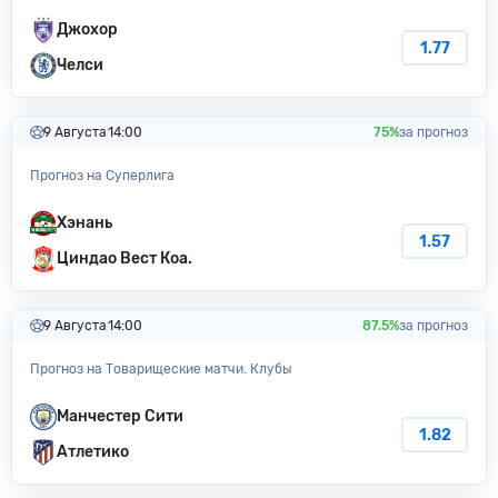
Джохор
1.77
Челси
9 Августа
14:00
75%
за прогноз
Прогноз на Суперлига
Хэнань
1.57
Циндао Вест Коа.
9 Августа
14:00
87.5%
за прогноз
Прогноз на Товарищеские матчи. Клубы
Манчестер Сити
1.82
Атлетико