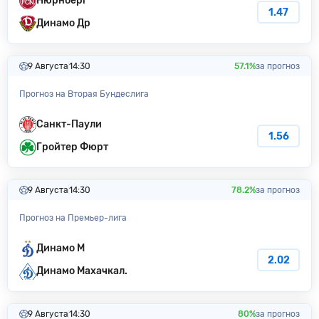
Нюрнберг
1.47
Динамо Др
9 Августа
14:30
57.1%
за прогноз
Прогноз на Вторая Бундеслига
Санкт-Паули
1.56
Гройтер Фюрт
9 Августа
14:30
78.2%
за прогноз
Прогноз на Премьер-лига
Динамо М
2.02
Динамо Махачкал.
9 Августа
14:30
80%
за прогноз