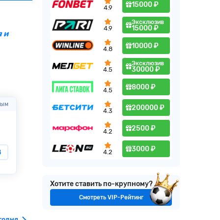
15000 ₽
4.9
Эксклюзив
15000 ₽
4.9
 и
10000 ₽
4.8
Эксклюзив
30000 ₽
4.5
8000 ₽
4.5
вым
Через
06:03:36
Оцените первым
Через
06:03:36
200000 ₽
4.3
2500 ₽
4.2
Карлос Табернер
Борис Ариа
3000 ₽
8
1.28
4.2
Марко Топо
Эндрю Полс
Хотите ставить по-крупному?
Смотреть VIP-Рейтинг
годня