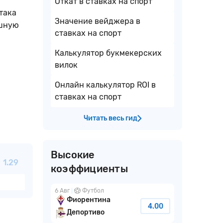
Откат в ставках на спорт
така
Значение вейджера в
ешную
ставках на спорт
Калькулятор букмекерских
вилок
Онлайн калькулятор ROI в
ставках на спорт
Читать весь гид
Высокие
1.29
коэффициенты
6 Авг
Футбол
Фиорентина
4.00
Депортиво