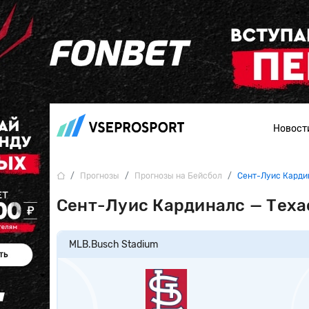
Новост
Прогнозы
Прогнозы на Бейсбол
Сент-Луис Кардин
Сент-Луис Кардиналс — Теха
MLB.
Busch Stadium