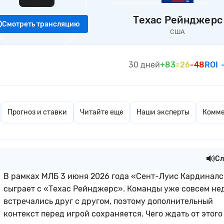
Техас Рейнджерс
Смотреть трансляцию
США
30 дней
+83
=26
-48
ROI
Прогноз и ставки
Читайте еще
Наши эксперты
Комм
Сл
В рамках МЛБ 3 июня 2026 года «Сент-Луис Кардинал
сыграет с «Техас Рейнджерс». Команды уже совсем не
встречались друг с другом, поэтому дополнительный
контекст перед игрой сохраняется. Чего ждать от этого