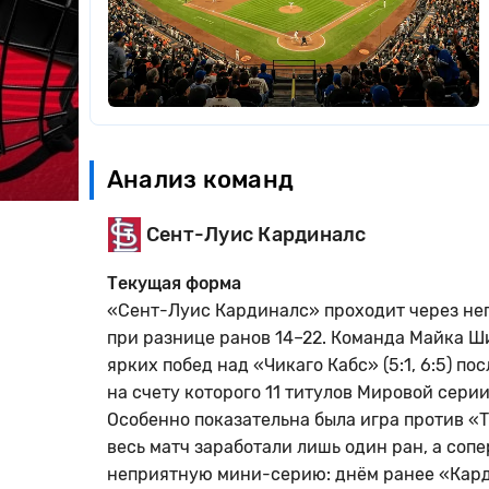
Анализ команд
Сент-Луис Кардиналс
Текущая форма
«Сент-Луис Кардиналс» проходит через неп
при разнице ранов 14–22. Команда Майка Ш
ярких побед над «Чикаго Кабс» (5:1, 6:5) п
на счету которого 11 титулов Мировой сери
Особенно показательна была игра против «
весь матч заработали лишь один ран, а соп
неприятную мини-серию: днём ранее «Карди