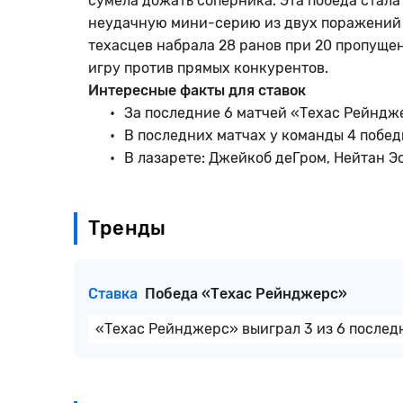
сумела дожать соперника. Эта победа стала
неудачную мини-серию из двух поражений от
техасцев набрала 28 ранов при 20 пропуще
игру против прямых конкурентов.
Интересные факты для ставок
За последние 6 матчей «Техас Рейндже
В последних матчах у команды 4 побед
В лазарете: Джейкоб деГром, Нейтан Эо
Тренды
Ставка
Победа «Техас Рейнджерс»
«Техас Рейнджерс» выиграл 3 из 6 послед