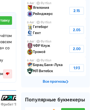
6 Авг
Футбол
Ягелония
2.15
Рейнджерс
ставку
6 Авг
Футбол
Гетеборг
2.05
Гент
счётом
совсем
6 Авг
Футбол
ЧФР Клуж
а» со
2.00
Тромсё
му
6 Авг
Футбол
Борац Баня-Лука
1.93
МЛ Витебск
ым
Все прогнозы
Получить 15 000 ₽
Популярные букмекеры
Фрибет 15000 ₽ всем новым игрокам