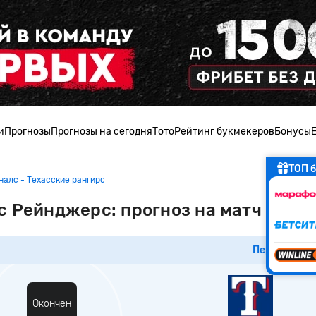
и
Прогнозы
Прогнозы на сегодня
Тото
Рейтинг букмекеров
Бонусы
ТОП б
алс - Техасские рaнгиpc
с Рейнджерс: прогноз на матч MLB
Перейти к м
Окончен