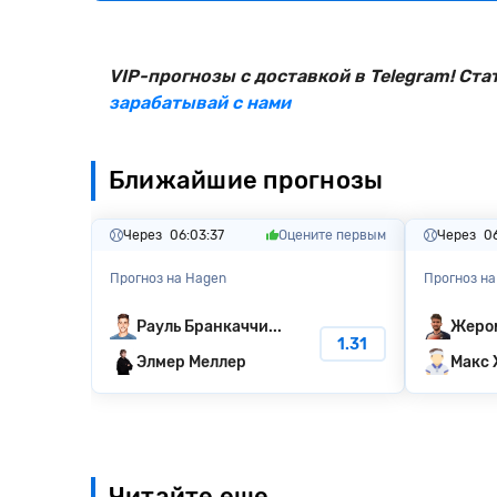
VIP-прогнозы с доставкой в Telegram! Ста
зарабатывай с нами
Ближайшие прогнозы
Через
06:03:36
Оцените первым
Через
0
Прогноз на Hagen
Прогноз на
Рауль Бранкаччи...
Жеро
1.31
Элмер Меллер
Макс 
Читайте еще