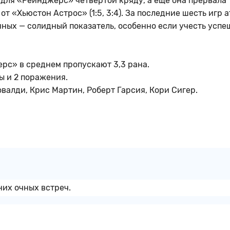
 для «Рейнджерс» четвёртой кряду, а ещё она прервала
 «Хьюстон Астрос» (1:5, 3:4). За последние шесть игр а
нных — солидный показатель, особенно если учесть усп
рс» в среднем пропускают 3,3 рана.
ы и 2 поражения.
валди, Крис Мартин, Роберт Гарсия, Кори Сигер.
них очных встреч.