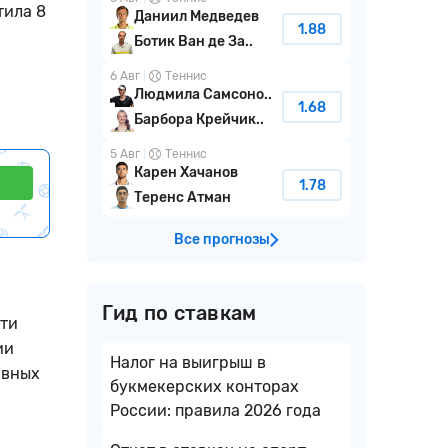
тила 8
Даниил Медведев
1.88
Ботик Ван де За..
6 Авг
Теннис
Людмила Самсоно..
1.68
Барбора Крейчик..
5 Авг
Теннис
Карен Хачанов
1.78
Теренс Атман
Все прогнозы
Гид по ставкам
ити
ии
Налог на выигрыш в
авных
букмекерских конторах
России: правила 2026 года