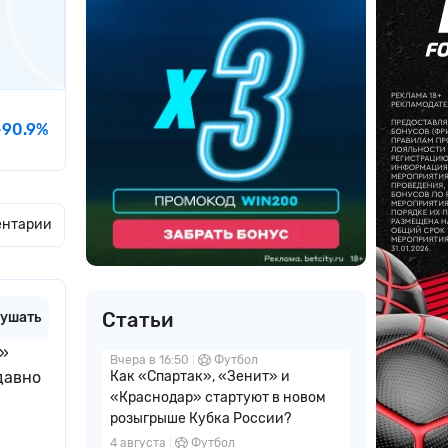
-90.9%
ентарии
Статьи
ушать
с»
Вчера в 16:50
Футбол
давно
Как «Спартак», «Зенит» и
«Краснодар» стартуют в новом
розыгрыше Кубка России?
4 августа
Футбол