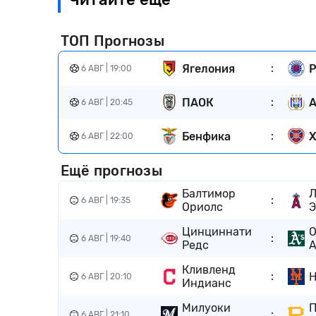
ТОП Прогнозы
:
Ягелония
6 АВГ | 19:00
:
ПАОК
А
6 АВГ | 20:45
:
Бенфика
Х
6 АВГ | 22:00
Ещё прогнозы
Балтимор
Л
:
6 АВГ | 19:35
Ориолс
Цинциннати
О
:
6 АВГ | 19:40
Редс
А
Кливленд
:
Н
6 АВГ | 20:10
Индианс
Милуоки
П
:
6 АВГ | 21:10