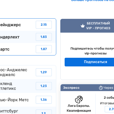
БЕСПЛАТНЫЙ
Рейнджерс
2.15
VIP - ПРОГНОЗ
ндерлехт
1.83
Подпишитесь чтобы полу
артс
1.87
vip-прогнозы
Подписаться
ос-Анджелес
1.29
Энджелс
кленд
1.23
Экспресс
Через 
тлетикс
2 соб
ью-Йорк Метс
1.36
Итоговы
Лига Европы.
2.7
иттсбург
Квалификация
1.2