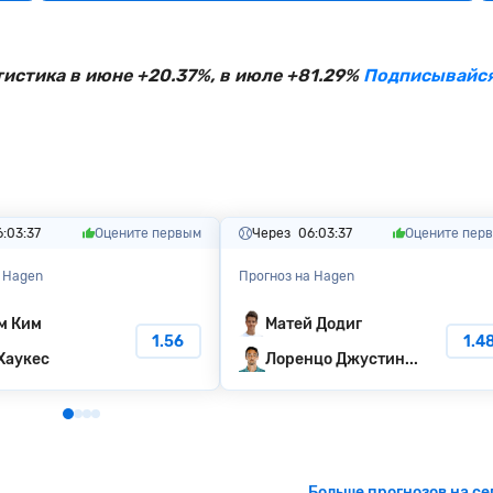
тистика в июне +20.37%, в июле +81.29%
Подписывайся
6:03:36
Оцените первым
Через
06:03:36
Оцените пер
 Hagen
Прогноз на Hagen
м Ким
Матей Додиг
1.56
1.4
Хаукес
Лоренцо Джустин...
Больше прогнозов на се