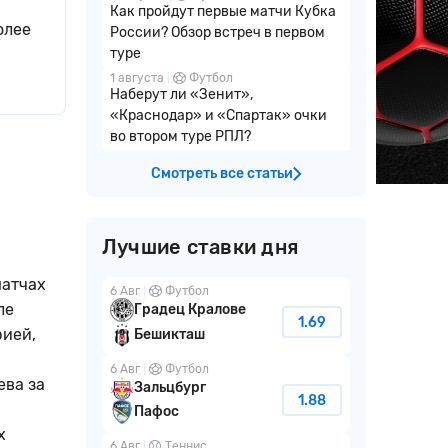
Как пройдут первые матчи Кубка
олее
России? Обзор встреч в первом
туре
1 августа
Футбол
Наберут ли «Зенит»,
«Краснодар» и «Спартак» очки
во втором туре РПЛ?
Смотреть все статьи
Лучшие ставки дня
матчах
6 Авг
Футбол
ле
Градец Кралове
1.69
рией,
Бешикташ
6 Авг
Футбол
ева за
Зальцбург
1.88
Пафос
х
6 Авг
Теннис