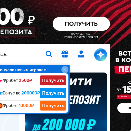
Еще…
онусов новым игрокам!
Получить
Фрибет
2500₽
Получить
Бонус до
200000₽
атчу
Получить
Фрибет
10000₽