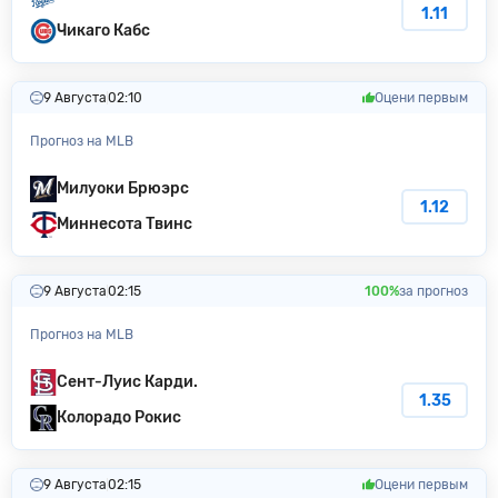
1.11
Чикаго Кабс
9 Августа
02:10
Оцени первым
Прогноз на MLB
Милуоки Бpюэpc
1.12
Миннесота Твинс
9 Августа
02:15
100%
за прогноз
Прогноз на MLB
Сент-Луис Карди.
1.35
Колорадо Poкиc
9 Августа
02:15
Оцени первым