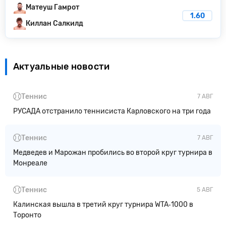
Матеуш Гамрот
1.60
Киллан Салкилд
Актуальные новости
Теннис
7 АВГ
РУСАДА отстранило теннисиста Карловского на три года
Теннис
7 АВГ
Медведев и Марожан пробились во второй круг турнира в
Монреале
Теннис
5 АВГ
Калинская вышла в третий круг турнира WTA‑1000 в
Торонто