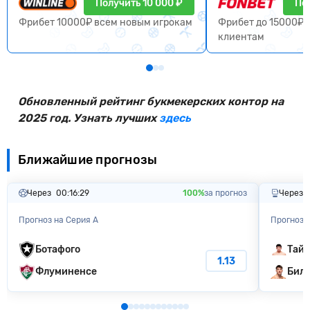
Получить 10 000 ₽
По
Фрибет 10000₽ всем новым игрокам
Фрибет до 15000₽ 
клиентам
Обновленный рейтинг букмекерских контор на
2025 год. Узнать лучших
здесь
Ближайшие прогнозы
Через
00:16:28
100%
за прогноз
Через
Прогноз на Серия А
Прогноз н
Ботафого
Тай 
1.13
Флуминенсе
Бил