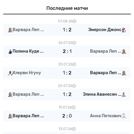
Последние матчи
01.08.26
1
:
2
Варвара Леп ...
Эмерсон Джонс
26.07.26
2
:
1
Полина Куде ...
Варвара Леп ...
25.07.26
1
:
2
Клерви Нгуну
Варвара Леп ...
20.07.26
1
:
2
Варвара Леп ...
Элина Аванесян ...
19.07.26
2
:
0
Варвара Леп ...
Анна Петкович
13.07.26