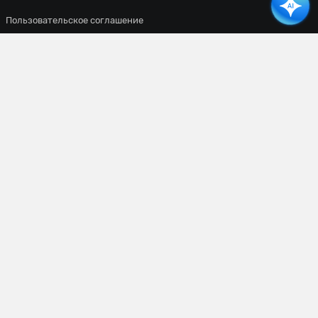
Пользовательское соглашение
Все материалы сайта доступны по лицензии
Creative Commons
Attribution 4.0 International
. Вы должны указать имя автора
(создателя) произведения (материала) и стороны атрибуции,
уведомление об авторских правах, название лицензии,
уведомление об оговорке и ссылку на материал, если они
предоставлены вместе с материалом.
Сетевое издание
«ВСЕПРОСПОРТ»
Основатель:
Уланов Константин Сергеевич
Главный редактор:
Мазурин Виталий Владимирович
Адрес редакции:
г. Москва, ул. Лётчика Бабушкина, д. 1, корп. 3, этаж 1, пом. VIII, комн.
7
Телефон:
+7 (962) 976-32-41
E-mail:
info@vseprosport.ru