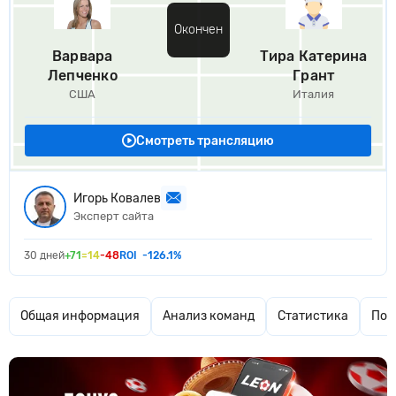
Окончен
Варвара
Тира Катерина
Лепченко
Грант
США
Италия
Смотреть трансляцию
Игорь Ковалев
Эксперт сайта
30 дней
+71
=14
-48
ROI
-126.1%
Общая информация
Анализ команд
Статистика
Поп