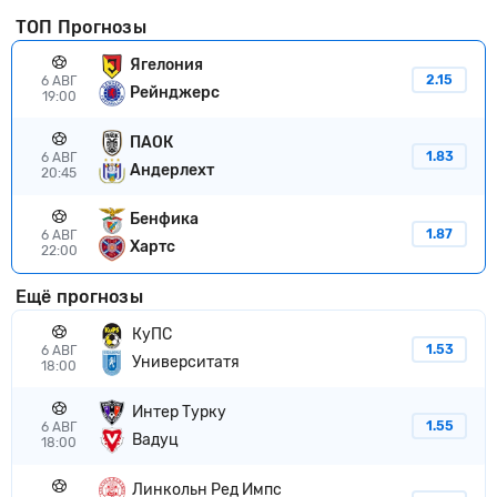
ТОП Прогнозы
Ягелония
2.15
6 АВГ
Рейнджерс
19:00
ПАОК
1.83
6 АВГ
Андерлехт
20:45
Бенфика
1.87
6 АВГ
Хартс
22:00
Ещё прогнозы
КуПС
1.53
6 АВГ
Университатя
18:00
Интер Турку
1.55
6 АВГ
Вадуц
18:00
Линкольн Ред Импс