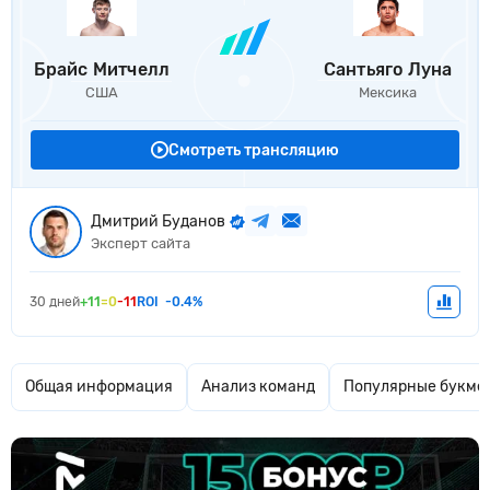
Брайс Митчелл
Сантьяго Луна
США
Мексика
Смотреть трансляцию
Дмитрий Буданов
Эксперт сайта
30 дней
+11
=0
-11
ROI
-0.4%
Общая информация
Анализ команд
Популярные букме