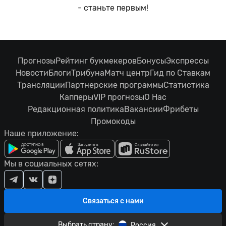
- станьте первым!
Прогнозы
Рейтинг букмекеров
Бонусы
Экспрессы
Новости
Блоги
Трибуна
Матч центр
Гид по Ставкам
Трансляции
Партнерские программы
Статистика
Капперы
VIP прогнозы
О Нас
Редакционная политика
Вакансии
Фрибеты
Промокоды
Наше приложение:
Мы в социальных сетях:
Связаться с нами
Выбрать страну:
Россия