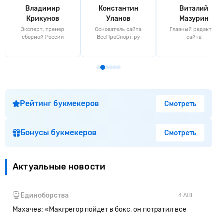
Владимир
Константин
Виталий
Крикунов
Уланов
Мазурин
Эксперт, тренер
Основатель сайта
Главный редакто
сборной России
ВсеПроСпорт.ру
сайта
Рейтинг букмекеров
Смотреть
Бонусы букмекеров
Смотреть
Актуальные новости
Единоборства
4 АВГ
Махачев: «Макгрегор пойдет в бокс, он потратил все