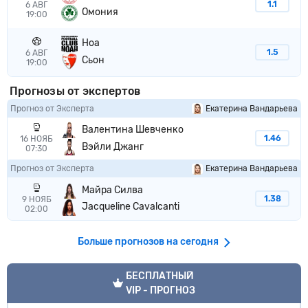
1.1
6 АВГ
Омония
19:00
Ноа
1.5
6 АВГ
Сьон
19:00
Прогнозы от экспертов
Прогноз от Эксперта
Екатерина Вандарьева
Валентина Шевченко
1.46
16 НОЯБ
Вэйли Джанг
07:30
Прогноз от Эксперта
Екатерина Вандарьева
Майра Силва
1.38
9 НОЯБ
Jacqueline Cavalcanti
02:00
Больше прогнозов на сегодня
VIP прогноз
БЕСПЛАТНЫЙ
VIP - ПРОГНОЗ