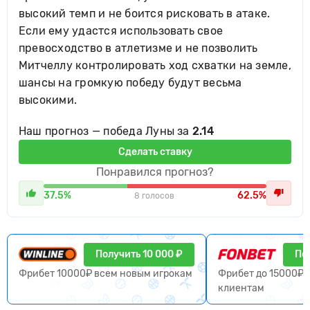
высокий темп и не боится рисковать в атаке.
Если ему удастся использовать свое
превосходство в атлетизме и не позволить
Митчеллу контролировать ход схватки на земле,
шансы на громкую победу будут весьма
высокими.
Наш прогноз — победа Луны за
2.14
Сделать ставку
Понравился прогноз?
37.5%
62.5%
8 голосов
Получить 10 000 ₽
По
Фрибет 10000₽ всем новым игрокам
Фрибет до 15000₽ 
клиентам