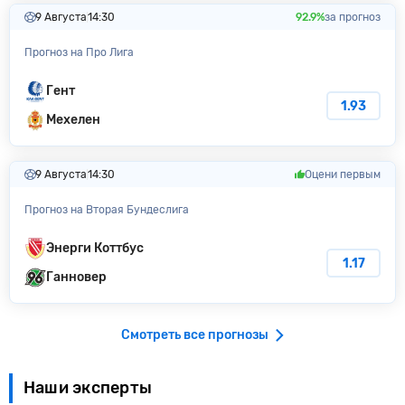
9 Августа
14:30
92.9%
за прогноз
Прогноз на Про Лига
Гент
1.93
Мехелен
9 Августа
14:30
Оцени первым
Прогноз на Вторая Бундеслига
Энерги Коттбус
1.17
Ганновер
Смотреть все прогнозы
Наши эксперты