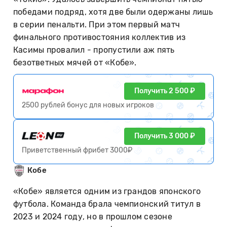
победами подряд, хотя две были одержаны лишь
в серии пенальти. При этом первый матч
финального противостояния коллектив из
Касимы провалил - пропустили аж пять
безответных мячей от «Кобе».
Получить 2 500 ₽
2500 рублей бонус для новых игроков
Получить 3 000 ₽
Приветственный фрибет 3000₽
Кобе
«Кобе» является одним из грандов японского
футбола. Команда брала чемпионский титул в
2023 и 2024 году, но в прошлом сезоне