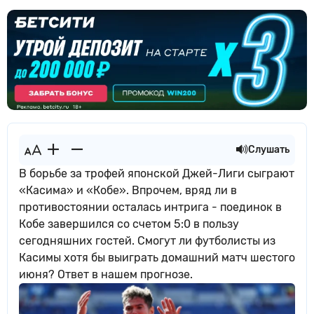
Слушать
В борьбе за трофей японской Джей-Лиги сыграют
«Касима» и «Кобе». Впрочем, вряд ли в
противостоянии осталась интрига - поединок в
Кобе завершился со счетом 5:0 в пользу
сегодняшних гостей. Смогут ли футболисты из
Касимы хотя бы выиграть домашний матч шестого
июня? Ответ в нашем прогнозе.