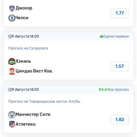
Джохор
1.77
Челси
9 Августа
14:00
Оцени первым
Прогноз на Суперлига
Хэнань
1.57
Циндао Вест Коа.
9 Августа
14:00
84.6%
за прогноз
Прогноз на Товарищеские матчи. Клубы
Манчестер Сити
1.82
Атлетико