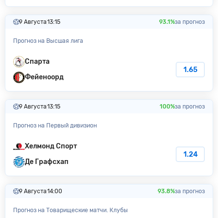
9 Августа
13:15
93.1%
за прогноз
Прогноз на Высшая лига
Спарта
1.65
Фейеноорд
9 Августа
13:15
100%
за прогноз
Прогноз на Первый дивизион
Хелмонд Спорт
1.24
Де Графсхап
9 Августа
14:00
93.8%
за прогноз
Прогноз на Товарищеские матчи. Клубы