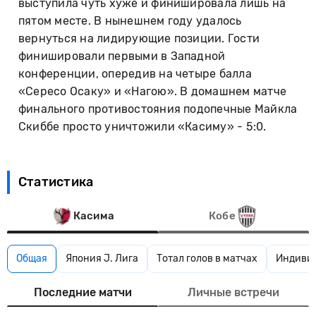
выступила чуть хуже и финишировала лишь на
пятом месте. В нынешнем году удалось
вернуться на лидирующие позиции. Гости
финишировали первыми в Западной
конференции, опередив на четыре балла
«Сересо Осаку» и «Нагою». В домашнем матче
финального противостояния подопечные Майкла
Скиббе просто уничтожили «Касиму» - 5:0.
Статистика
Касима
Кобе
Общая
Япония J. Лига
Тотал голов в матчах
Индивид
Последние матчи
Личные встречи