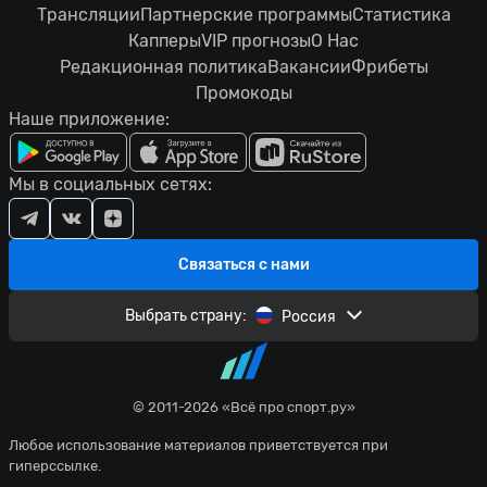
Трансляции
Партнерские программы
Статистика
Капперы
VIP прогнозы
О Нас
Редакционная политика
Вакансии
Фрибеты
Промокоды
Наше приложение:
Мы в социальных сетях:
Связаться с нами
Выбрать страну:
Россия
© 2011-2026 «Всё про спорт.ру»
Любое использование материалов приветствуется при
гиперссылке.