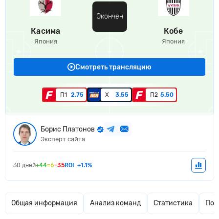
Окончен
Касима
Кобе
Япония
Япония
Смотреть трансляцию
П1
2.75
Х
3.55
П2
5.50
Борис Платонов
Эксперт сайта
30 дней
+44
=6
-35
ROI
+1.1%
Общая информация
Анализ команд
Статистика
Поп