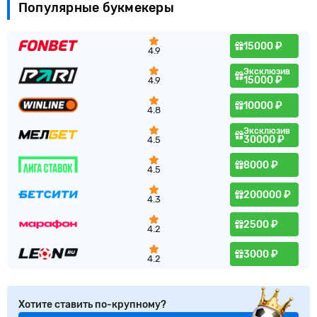
Популярные букмекеры
15000 ₽
4.9
Эксклюзив
15000 ₽
4.9
10000 ₽
4.8
Эксклюзив
30000 ₽
4.5
8000 ₽
4.5
200000 ₽
4.3
2500 ₽
4.2
3000 ₽
4.2
Хотите ставить по-крупному?