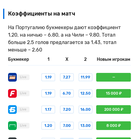
Коэффициенты на матч
На Португалию букмекеры дают коэффициент
1.20, на ничью – 6.80, а на Чили – 9.80. Тотал
больше 2.5 голов предлагается за 1.43, тотал
меньше – 2.60
Букмекер
1
X
2
Новым игрокам
1.19
7.27
11.99
—
Live
1.19
6.70
12.50
15 000 ₽
Live
1.17
7.20
16.00
200 000 ₽
Live
1.20
7.00
13.00
8 000 ₽
Live