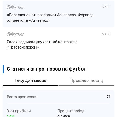
Футбол
6 АВГ
«Барселона» отказалась от Альвареса. Форвард
останется в «Атлетико»
Футбол
6 АВГ
Салах подписал двухлетний контракт с
«Трабзонспором»
Статистика прогнозов на футбол
Текущий месяц
Прошлый месяц
Всего прогнозов
71
% от прибыли
Процент побед
1.4%
47.89%