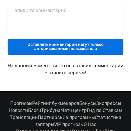
Оставлять комментарии могут только
авторизованные пользователи
На данный момент никто не оставил комментарий
- станьте первым!
Прогнозы
Рейтинг букмекеров
Бонусы
Экспрессы
Новости
Блоги
Трибуна
Матч центр
Гид по Ставкам
Трансляции
Партнерские программы
Статистика
Капперы
VIP прогнозы
О Нас