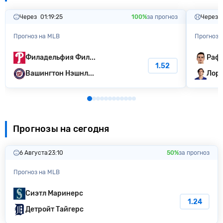
Через
01:19:24
100%
за прогноз
Через
Прогноз на MLB
Прогноз 
Филадельфия Фил...
Рафа
1.52
Вашингтон Нэшнл...
Лоре
Прогнозы на сегодня
6 Августа
23:10
50%
за прогноз
Прогноз на MLB
Сиэтл Маринерс
1.24
Детройт Тайгерс