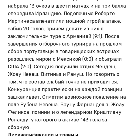
набрала 13 очков в шести матчах и на три балла
опередила Ирландию. Подопечные Роберто
Мартинеса впечатлили мощной игрой в атаке,
забив 20 голов, причем девять из них в
заключительном туре с Арменией (9:1). После
завершения отборочного турнира на прошлом
сборе португальцы в товарищеских встречах
разошлись миром с Мексикой (0:0) и обыграли
США (2:0). Сегодня получили отдых Мендеш,
Жоау Невеш, Витинья и Рамуш. Но говорить о
том, что состав слабый точно не приходится.
Конкуренция практически на каждой позиции
зашкаливает. Отметим возможное появление на
поле Рубена Невеша, Бруну Фернандеша, Жоау
Феликса, помним и о легендарном Криштиану
Роналду, у которого в активе 143 гола за
сборную.
Дисквалификации и травмы