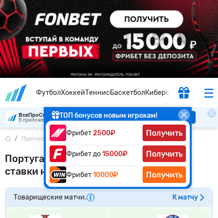
Футбол
Хоккей
Теннис
Баскетбол
Киберспорт
ТОП бонусов новым игрокам!
ВсеПроСпорт
Скачать
В приложении удобнее
Получить
Фрибет
2500₽
Прогнозы
...
Португалия - Чили
Получить
Фрибет до
15000₽
Португалия – Чили: прогноз (кф 1.62) и
ставки на товарищеский матч
Получить
Фрибет
10000₽
Товарищеские матчи.
К матчу