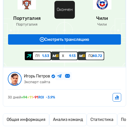
Окончен
Португалия
Чили
Португалия
Чили
Смотреть трансляцию
П1
1.53
Х
9.13
П2
40.72
Игорь Петров
Эксперт сайта
30 дней
+94
=11
-91
ROI
-3.9%
Общая информация
Анализ команд
Статистика
Поп