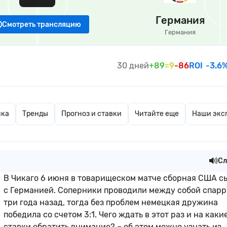
Германия
Смотреть трансляцию
Германия
30 дней
+89
=9
-86
ROI
-3.6
ика
Тренды
Прогноз и ставки
Читайте еще
Наши экс
Сл
В Чикаго 6 июня в товарищеском матче сборная США с
с Германией. Соперники проводили между собой спарр
три года назад, тогда без проблем немецкая дружина
победила со счетом 3:1. Чего ждать в этот раз и на каки
ставки обратить внимание? – об этом можно узнать из