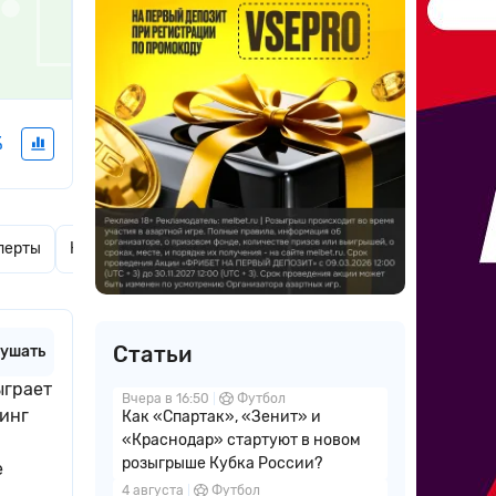
%
перты
Калькулятор ставок
Актуальные новости
Коммен
Статьи
ушать
ыграет
Вчера в 16:50
Футбол
инг
Как «Спартак», «Зенит» и
«Краснодар» стартуют в новом
розыгрыше Кубка России?
е
4 августа
Футбол