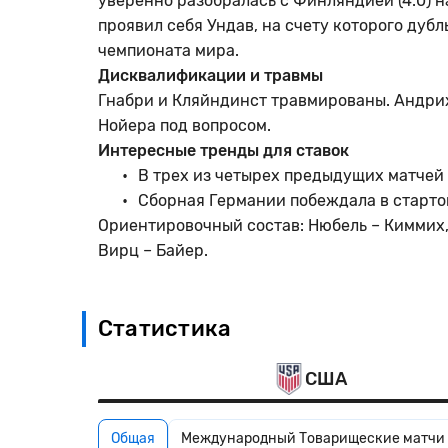
уверенно разобралась с Финляндией (4:0) н
проявил себя Ундав, на счету которого дубл
чемпионата мира.
Дисквалификации и травмы
Гнабри и Кляйндинст травмированы. Андрих
Нойера под вопросом.
Интересные тренды для ставок
В трех из четырех предыдущих матчей
Сборная Германии побеждала в старто
Ориентировочный состав: Нюбель – Киммих, 
Вирц – Байер.
Статистика
США
Общая
Международный Товарищеские матчи