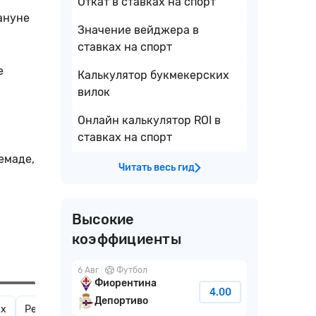
Откат в ставках на спорт
кануне
Значение вейджера в
ставках на спорт
е
Калькулятор букмекерских
вилок
Онлайн калькулятор ROI в
ставках на спорт
емаде,
Читать весь гид
Высокие
коэффициенты
6 Авг
Футбол
Фиорентина
4.00
Депортиво
ах
Результативность команд в личных встречах
Домашние 