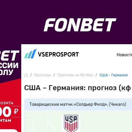
Новост
Прогнозы
Прогнозы на Футбол
США - Германия
США – Германия: прогноз (кф
Товарищеские матчи.
«Солдьер Филд», (Чикаго)