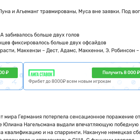
Луна и Агьеманг травмированы, Муса вне заявки. Под во
А забивалось больше двух голов
нцев фиксировалось больше двух офсайдов
асти, Маккензи – Дест, Адамс, Маккенни, Э. Робинсон –
00 ₽
Получить 8 000 ₽
Фрибет до 8000₽ всем новым игрокам
ат мира Германия потерпела сенсационное поражение о
ные Юлиана Нагельсмана выдали впечатляющую победную
на квалификацию и на спарринги. Накануне немецкая сб