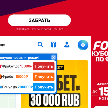
Еще…
онусов новым игрокам!
Получить
Фрибет до
15000₽
ч
Получить
Фрибет
10000₽
атчу
Получить
Бонус до
200000₽