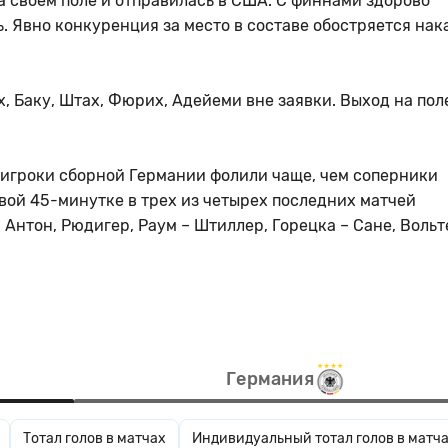
а своем поле и отправилась в США. С финнами здорово
ь. Явно конкуренция за место в составе обостряется на
, Баку, Штах, Фюрих, Адейеми вне заявки. Выход на пол
 игроки сборной Германии фолили чаще, чем соперники
вой 45-минутке в трех из четырех последних матчей
Антон, Рюдигер, Раум – Штиллер, Горецка – Сане, Вольт
Германия
Тотал голов в матчах
Индивидуальный тотал голов в матч