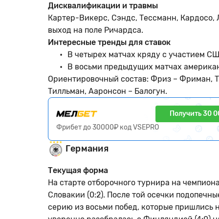
Дисквалификации и травмы
Картер-Викерс, Сэндс, Тессманн, Кардосо, 
выход на поле Ричардса.
Интересные тренды для ставок
В четырех матчах кряду с участием СШ
В восьми предыдущих матчах америка
Ориентировочный состав: Фриз – Фриман, Тр
Тилльман, Ааронсон – Балогун.
Получить 30 0
Фрибет до 30000₽ код VSEPRO
Германия
Текущая форма
На старте отборочного турнира на чемпион
Словакии (0:2). После той осечки подопеч
серию из восьми побед, которые пришлись 