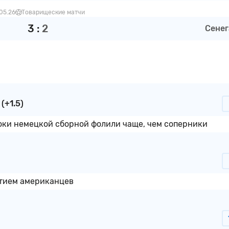
.05.26
Товарищеские матчи
3
:
2
Сенег
(+1.5)
оки немецкой сборной фолили чаще, чем соперники
стием американцев