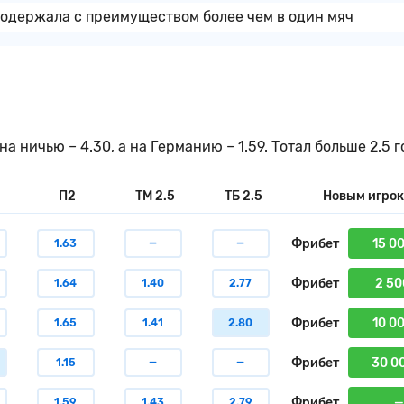
 одержала с преимуществом более чем в один мяч
 ничью – 4.30, а на Германию – 1.59. Тотал больше 2.5 г
П2
ТМ 2.5
ТБ 2.5
Новым игро
Фрибет
15 0
1.63
—
—
Фрибет
2 50
1.64
1.40
2.77
Фрибет
10 0
1.65
1.41
2.80
Фрибет
30 0
1.15
—
—
Фрибет
—
1.59
1.43
2.79