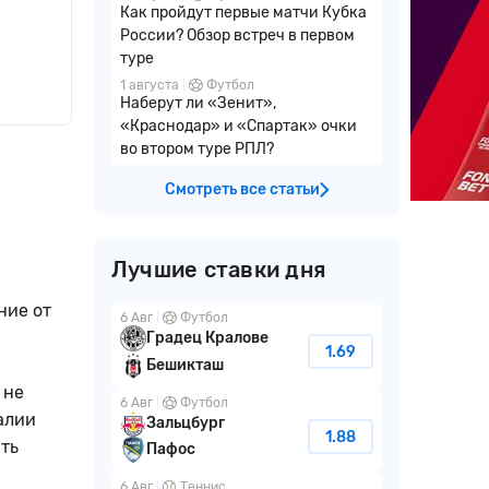
Как пройдут первые матчи Кубка
России? Обзор встреч в первом
туре
1 августа
Футбол
Наберут ли «Зенит»,
«Краснодар» и «Спартак» очки
во втором туре РПЛ?
Смотреть все статьи
Лучшие ставки дня
ние от
6 Авг
Футбол
Градец Кралове
1.69
Бешикташ
 не
6 Авг
Футбол
алии
Зальцбург
1.88
ять
Пафос
6 Авг
Теннис