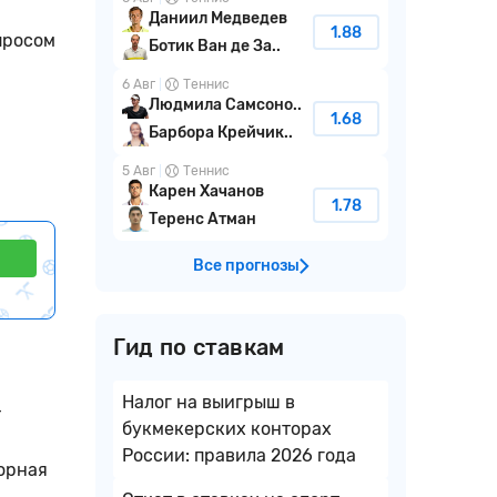
Даниил Медведев
1.88
просом
Ботик Ван де За..
6 Авг
Теннис
Людмила Самсоно..
1.68
Барбора Крейчик..
5 Авг
Теннис
Карен Хачанов
1.78
Теренс Атман
Все прогнозы
Гид по ставкам
Налог на выигрыш в
т
букмекерских конторах
России: правила 2026 года
орная