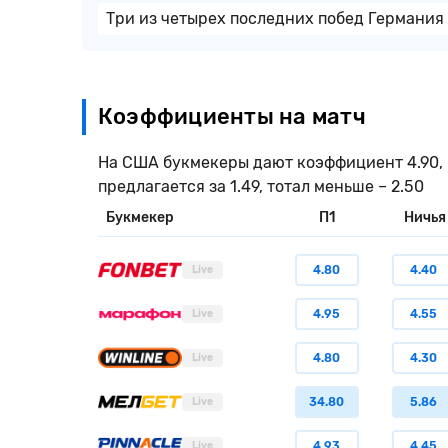
Три из четырех последних побед Германия
Коэффициенты на матч
На США букмекеры дают коэффициент 4.90, на
предлагается за 1.49, тотал меньше – 2.50
Букмекер
П1
Ничья
4.80
4.40
Live
4.95
4.55
Live
4.80
4.30
Live
34.80
5.86
Live
4.93
4.45
Live