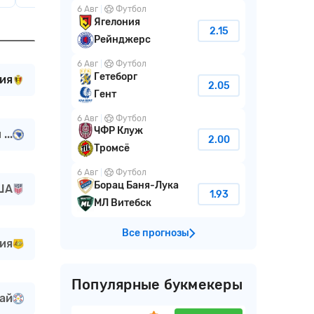
6 Авг
Футбол
Ягелония
2.15
Рейнджерс
6 Авг
Футбол
Гетеборг
ия
2.05
Гент
6 Авг
Футбол
ЧФР Клуж
...
2.00
Тромсё
6 Авг
Футбол
Борац Баня-Лука
ША
1.93
МЛ Витебск
Все прогнозы
ия
Популярные букмекеры
ай