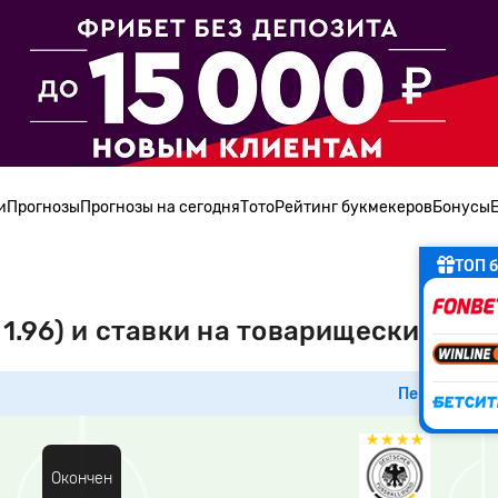
и
Прогнозы
Прогнозы на сегодня
Тото
Рейтинг букмекеров
Бонусы
ТОП б
 1.96) и ставки на товарищеский мат
Перейти к м
Окончен