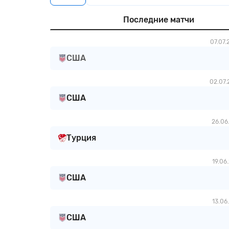
Последние матчи
07.07.
США
02.07.
США
26.06
Турция
19.06
США
13.06
США