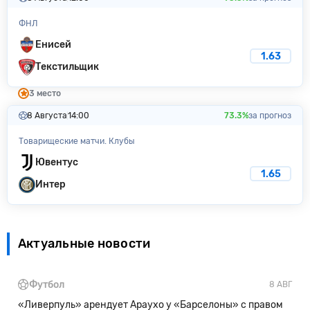
ФНЛ
Енисей
1.63
Текстильщик
3 место
8 Августа
14:00
73.3%
за прогноз
Товарищеские матчи. Клубы
Ювентус
1.65
Интер
Актуальные новости
Футбол
8 АВГ
«Ливерпуль» арендует Араухо у «Барселоны» с правом