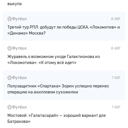
выкупа
Футбол
8 АВГ
Третий тур РПЛ: добудут ли победы ЦСКА, «Локомотив» и
«Динамо» Москва?
Футбол
8 АВГ
Журавель о возможном уходе Галактионова из
«Локомотива»: «К этому всё идет»
Футбол
7 АВГ
Полузащитник «Спартака» Зорин успешно перенес
операцию на ахилловом сухожилии
Футбол
7 АВГ
Мостовой: «Галатасарай» — хороший вариант для
Батракова»