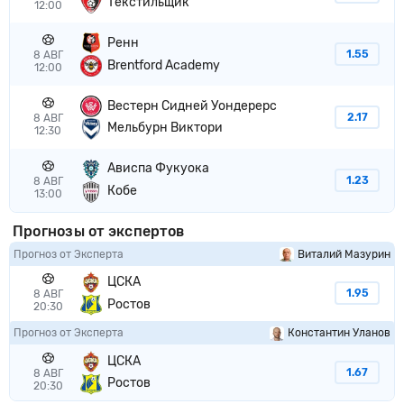
Текстильщик
12:00
Ренн
1.55
8 АВГ
Brentford Academy
12:00
Вестерн Сидней Уондерерс
2.17
8 АВГ
Мельбурн Виктори
12:30
Ависпа Фукуока
1.23
8 АВГ
Кобе
13:00
Прогнозы от экспертов
Прогноз от Эксперта
Виталий Мазурин
ЦСКА
1.95
8 АВГ
Ростов
20:30
Прогноз от Эксперта
Константин Уланов
ЦСКА
1.67
8 АВГ
Ростов
20:30