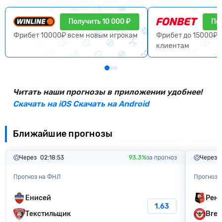
Получить 10 000 ₽
По
Фрибет 10000₽ всем новым игрокам
Фрибет до 15000₽ 
клиентам
Читать наши прогнозы в приложении удобнее!
Скачать на iOS
Скачать на Android
Ближайшие прогнозы
Через
02:18:52
93.3%
за прогноз
Через
Прогноз на ФНЛ
Прогноз 
Енисей
Рен
1.63
Текстильщик
Bren