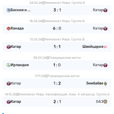
24.06.26
Чемпионат Мира. Группа В
3
:
1
Босния и ...
Катар
18.06.26
Чемпионат Мира. Группа В
6
:
0
Канада
Катар
13.06.26
Чемпионат Мира. Группа В
1
:
1
Катар
Швейцария
28.05.26
Товарищеские матчи
1
:
0
Ирландия
Катар
17.11.25
Товарищеские матчи
1
:
2
Катар
Зимбабве
14.10.25
Чемпионат Мира. Квалификация. Азия. 4-ый раунд. Группа А
2
:
1
Катар
ОАЭ