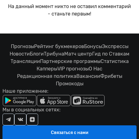
На данный момент никто не оставил комментарий
- станьте первым!
Прогнозы
Рейтинг букмекеров
Бонусы
Экспрессы
Новости
Блоги
Трибуна
Матч центр
Гид по Ставкам
Трансляции
Партнерские программы
Статистика
Капперы
VIP прогнозы
О Нас
Редакционная политика
Вакансии
Фрибеты
Промокоды
Наше приложение:
Мы в социальных сетях:
Связаться с нами