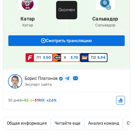
Окончен
Катар
Сальвадор
Катар
Сальвадор
Смотреть трансляцию
П1
3.50
Х
3.70
П2
5.94
Борис Платонов
Эксперт сайта
30 дней
+42
=6
-31
ROI
+2.6%
Общая информация
Читайте еще
Анализ команд
Ст