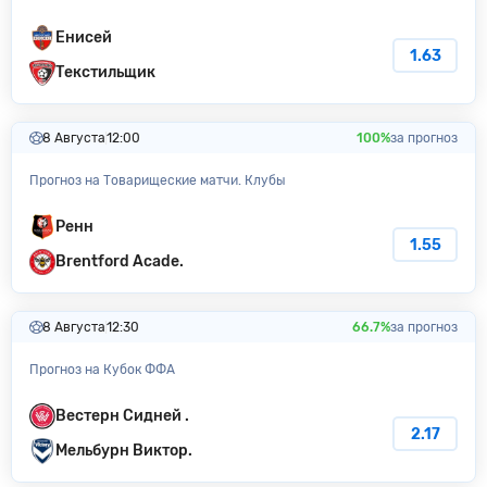
Енисей
1.63
Текстильщик
8 Августа
12:00
100%
за прогноз
Прогноз на Товарищеские матчи. Клубы
Ренн
1.55
Brentford Acade.
8 Августа
12:30
66.7%
за прогноз
Прогноз на Кубок ФФА
Вестерн Сидней .
2.17
Мельбурн Виктор.