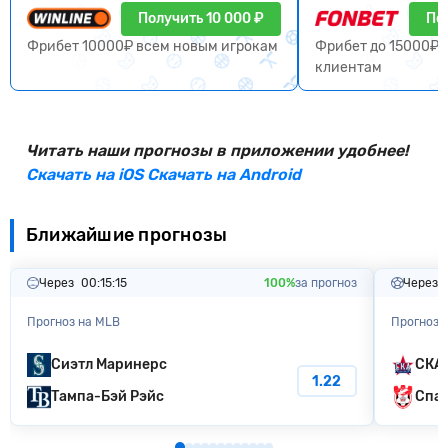
Получить 10 000 ₽
По
Фрибет 10000₽ всем новым игрокам
Фрибет до 15000₽ 
клиентам
Читать наши прогнозы в приложении удобнее!
Скачать на iOS
Скачать на Android
Ближайшие прогнозы
Через
00:15:14
100%
за прогноз
Через
Прогноз на MLB
Прогноз 
Сиэтл Маринерс
СКА
1.22
Тампа-Бэй Pэйc
Спар