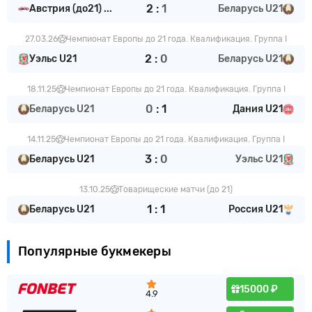
2
:
1
Австрия (до21) ...
Беларусь U21
27.03.26
Чемпионат Европы до 21 года. Квалификация. Группа I
2
:
0
Уэльс U21
Беларусь U21
18.11.25
Чемпионат Европы до 21 года. Квалификация. Группа I
0
:
1
Беларусь U21
Дания U21
14.11.25
Чемпионат Европы до 21 года. Квалификация. Группа I
3
:
0
Беларусь U21
Уэльс U21
13.10.25
Товарищеские матчи (до 21)
1
:
1
Беларусь U21
Россия U21
Популярные букмекеры
15000 ₽
4.9