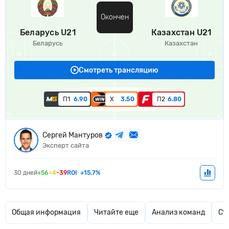
Окончен
Беларусь U21
Казахстан U21
Беларусь
Казахстан
Смотреть трансляцию
П1
6.90
Х
3.50
П2
6.80
Сергей Мантуров
Эксперт сайта
30 дней
+56
=4
-39
ROI
+15.7%
Общая информация
Читайте еще
Анализ команд
Ст