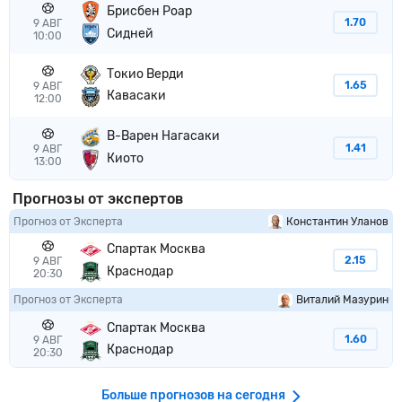
Брисбен Роар
1.70
9 АВГ
Сидней
10:00
Токио Верди
1.65
9 АВГ
Кавасаки
12:00
В-Варен Нагасаки
1.41
9 АВГ
Киото
13:00
Прогнозы от экспертов
Прогноз от Эксперта
Константин Уланов
Спартак Москва
2.15
9 АВГ
Краснодар
20:30
Прогноз от Эксперта
Виталий Мазурин
Спартак Москва
1.60
9 АВГ
Краснодар
20:30
Больше прогнозов на сегодня