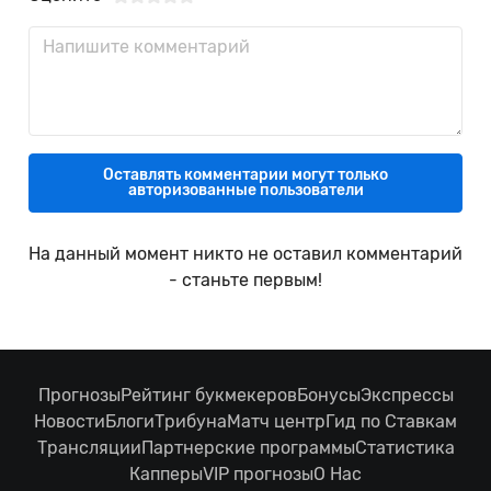
Оставлять комментарии могут только
авторизованные пользователи
На данный момент никто не оставил комментарий
- станьте первым!
Прогнозы
Рейтинг букмекеров
Бонусы
Экспрессы
Новости
Блоги
Трибуна
Матч центр
Гид по Ставкам
Трансляции
Партнерские программы
Статистика
Капперы
VIP прогнозы
О Нас