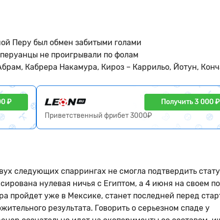
ной Перу был обмен забитыми голами
 перуанцы не проигрывали по фолам
Абрам, Кабрера Накамура, Кироз – Каррильо, Йотун, Конч
00 ₽
Получить 3 000 ₽
Приветственный фрибет 3000₽
двух следующих спаррингах не смогла подтвердить стат
ирована нулевая ничья с Египтом, а 4 июня на своем по
гра пройдет уже в Мексике, станет последней перед ста
жительного результата. Говорить о серьезном спаде у