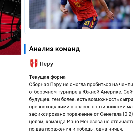
Анализ команд
Перу
Текущая форма
Сборная Перу не смогла пробиться на чемп
отборочном турнире в Южной Америке. Сейч
будущее, тем более, есть возможность сыгр
превосходящими в классе противниками мал
зафиксировано поражение от Сенегала (0:2).
целом, команда Мано Менезеса не отличает
по два поражения и победы, одна ничья.