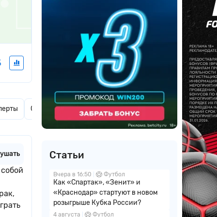
%
перты
Ставки
Актуальные новости
Комментарии
Ко
Статьи
ушать
 собой
Вчера в 16:50
Футбол
Как «Спартак», «Зенит» и
«Краснодар» стартуют в новом
рак,
розыгрыше Кубка России?
грать
4 августа
Футбол