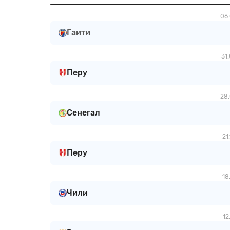
06.
Гаити
31
Перу
28.
Сенегал
21
Перу
18
Чили
12