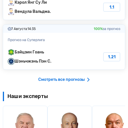
Кэрол Янг Су Ли
1.1
Вендула Вальдма.
7 Августа
14:35
100%
за прогноз
Прогноз на Суперлига
Бэйцзин Гоань
1.21
Шэньчжэнь Пэн С.
Смотреть все прогнозы
Наши эксперты