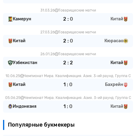
31.03.26
Товарищеские матчи
2
:
0
Камерун
Китай
27.03.26
Товарищеские матчи
2
:
0
Китай
Кюрасао
26.01.26
Товарищеские матчи
2
:
2
Узбекистан
Китай
10.06.25
Чемпионат Мира. Квалификация. Азия. 3-ий раунд. Группа С
1
:
0
Китай
Бахрейн
05.06.25
Чемпионат Мира. Квалификация. Азия. 3-ий раунд. Группа С
1
:
0
Индонезия
Китай
Популярные букмекеры