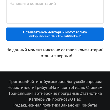
Оставлять комментарии могут только
авторизованные пользователи
На данный момент никто не оставил комментарий
- станьте первым!
Прогнозы
Рейтинг букмекеров
Бонусы
Экспрессы
Новости
Блоги
Трибуна
Матч центр
Гид по Ставкам
Трансляции
Партнерские программы
Статистика
Капперы
VIP прогнозы
О Нас
Редакционная политика
Вакансии
Фрибеты