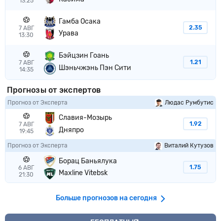
13:25
Гамба Осака
2.35
7 АВГ
Урава
13:30
Бэйцзин Гоань
1.21
7 АВГ
Шэньчжэнь Пэн Сити
14:35
Прогнозы от экспертов
Прогноз от Эксперта
Людас Румбутис
Славия-Мозырь
1.92
7 АВГ
Дняпро
19:45
Прогноз от Эксперта
Виталий Кутузов
Борац Баньялука
1.75
6 АВГ
Maxline Vitebsk
21:30
Больше прогнозов на сегодня
VIP прогноз