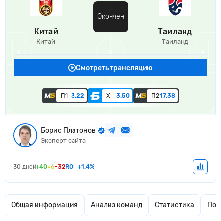
Окончен
Китай
Таиланд
Китай
Таиланд
Смотреть трансляцию
П1
3.22
Х
3.50
П2
17.38
Борис Платонов
Эксперт сайта
30 дней
+40
=6
-32
ROI
+1.4%
Общая информация
Анализ команд
Статистика
Поп