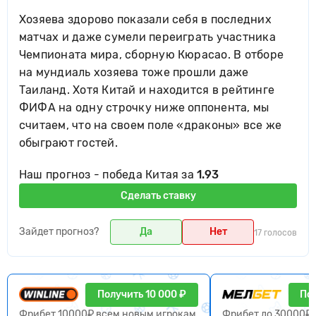
Хозяева здорово показали себя в последних
матчах и даже сумели переиграть участника
Чемпионата мира, сборную Кюрасао. В отборе
на мундиаль хозяева тоже прошли даже
Таиланд. Хотя Китай и находится в рейтинге
ФИФА на одну строчку ниже оппонента, мы
считаем, что на своем поле «драконы» все же
обыграют гостей.
Наш прогноз - победа Китая за
1.93
Сделать ставку
Зайдет прогноз?
Да
Нет
17 голосов
Получить 10 000 ₽
Пол
Фрибет 10000₽ всем новым игрокам
Фрибет до 30000₽ 