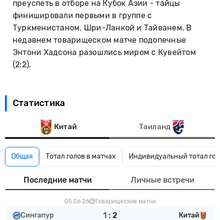
преуспеть в отборе на Кубок Азии - тайцы
финишировали первыми в группе с
Туркменистаном, Шри-Ланкой и Тайванем. В
недавнем товарищеском матче подопечные
Энтони Хадсона разошлись миром с Кувейтом
(2:2).
Статистика
Китай
Таиланд
Общая
Тотал голов в матчах
Индивидуальный тотал гол
Последние матчи
Личные встречи
05.06.26
Товарищеские матчи
1
:
2
Сингапур
Китай