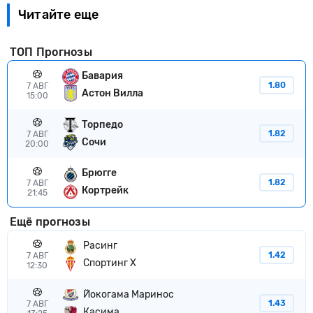
Читайте еще
ТОП Прогнозы
Бавария
1.80
7 АВГ
Астон Вилла
15:00
Торпедо
1.82
7 АВГ
Сочи
20:00
Брюгге
1.82
7 АВГ
Кортрейк
21:45
Ещё прогнозы
Расинг
1.42
7 АВГ
Спортинг Х
12:30
Йокогама Маринос
1.43
7 АВГ
Касима